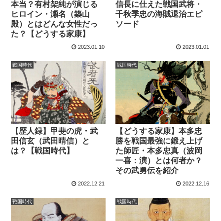
本当？有村架純が演じる
信長に仕えた戦国武将・
ヒロイン・瀬名（築山
千秋季忠の海賊退治エピ
殿）とはどんな女性だっ
ソード
た？【どうする家康】
2023.01.10
2023.01.01
戦国時代
戦国時代
【歴人録】甲斐の虎・武
【どうする家康】本多忠
田信玄（武田晴信）と
勝を戦国最強に鍛え上げ
は？【戦国時代】
た師匠・本多忠真（波岡
一喜：演）とは何者か？
その武勇伝を紹介
2022.12.21
2022.12.16
戦国時代
戦国時代