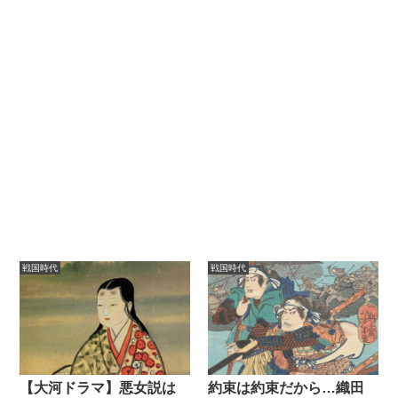
戦国時代
戦国時代
【大河ドラマ】悪女説は
約束は約束だから…織田