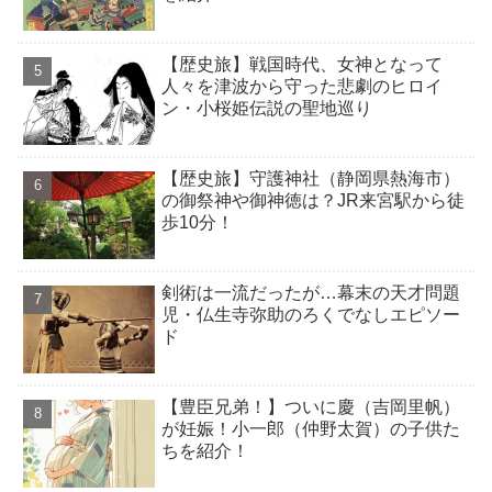
【歴史旅】戦国時代、女神となって
人々を津波から守った悲劇のヒロイ
ン・小桜姫伝説の聖地巡り
【歴史旅】守護神社（静岡県熱海市）
の御祭神や御神徳は？JR来宮駅から徒
歩10分！
剣術は一流だったが…幕末の天才問題
児・仏生寺弥助のろくでなしエピソー
ド
【豊臣兄弟！】ついに慶（吉岡里帆）
が妊娠！小一郎（仲野太賀）の子供た
ちを紹介！