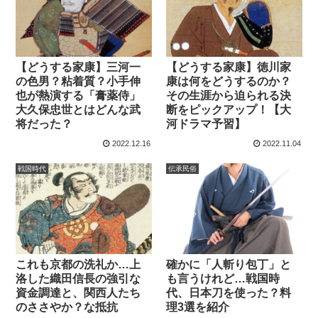
【どうする家康】三河一
【どうする家康】徳川家
の色男？粘着質？小手伸
康は何をどうするのか？
也が熱演する「膏薬侍」
その生涯から迫られる決
大久保忠世とはどんな武
断をピックアップ！【大
将だった？
河ドラマ予習】
2022.12.16
2022.11.04
戦国時代
伝承民俗
これも京都の洗礼か…上
確かに「人斬り包丁」と
洛した織田信長の強引な
も言うけれど…戦国時
資金調達と、関西人たち
代、日本刀を使った？料
のささやか？な抵抗
理3選を紹介