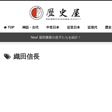
TOP
神話・古代
中世日本
近世日本
近現代
歴史
New! 柴田勝家の息子たちを紹介！
織田信長