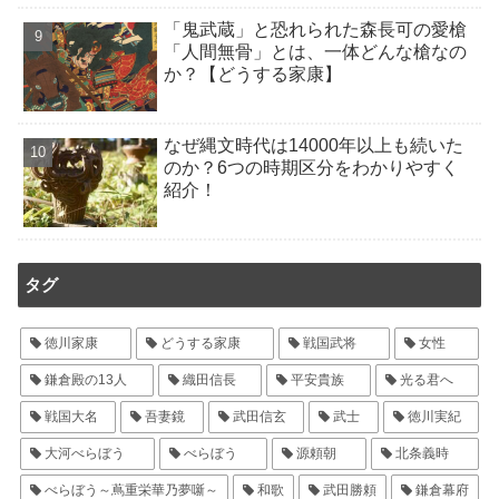
「鬼武蔵」と恐れられた森長可の愛槍
「人間無骨」とは、一体どんな槍なの
か？【どうする家康】
なぜ縄文時代は14000年以上も続いた
のか？6つの時期区分をわかりやすく
紹介！
タグ
徳川家康
どうする家康
戦国武将
女性
鎌倉殿の13人
織田信長
平安貴族
光る君へ
戦国大名
吾妻鏡
武田信玄
武士
徳川実紀
大河べらぼう
べらぼう
源頼朝
北条義時
べらぼう～蔦重栄華乃夢噺～
和歌
武田勝頼
鎌倉幕府