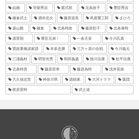
結婚
羽柴秀吉
紫式部
北条政子
豊臣秀吉
鎌倉武士
酒井忠次
藤原道長
蔦屋重三郎
まひろ
築山殿
鎌倉
北条時政
藤原彰子
北条泰時
源実朝
豊臣兄弟！
一条天皇
今川氏真
寛政重脩諸家譜
本多忠勝
三方ヶ原の合戦
今川義元
三浦義村
明智光秀
和田義盛
徳川信康
松平信康
北条時房
藤原宣孝
藤原為時
浅井長政
大久保忠世
神奈川県
源頼家
大河ドラマ
葉隠
梶原景時
武士道