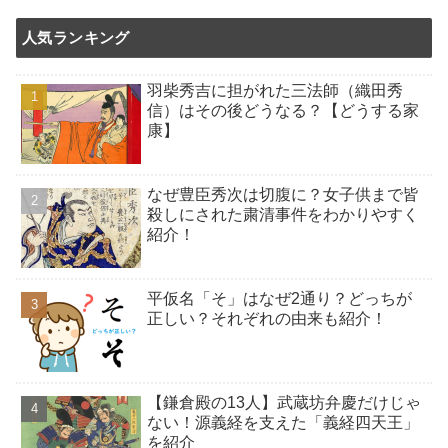
人気ランキング
羽柴秀吉に担がれた三法師（織田秀
信）はその後どうなる？【どうする家
康】
なぜ豊臣秀次は切腹に？女子供まで皆
殺しにされた粛清事件をわかりやすく
紹介！
平仮名「そ」はなぜ2通り？どっちが
正しい？それぞれの由来も紹介！
【鎌倉殿の13人】武蔵坊弁慶だけじゃ
ない！源義経を支えた「義経四天王」
を紹介