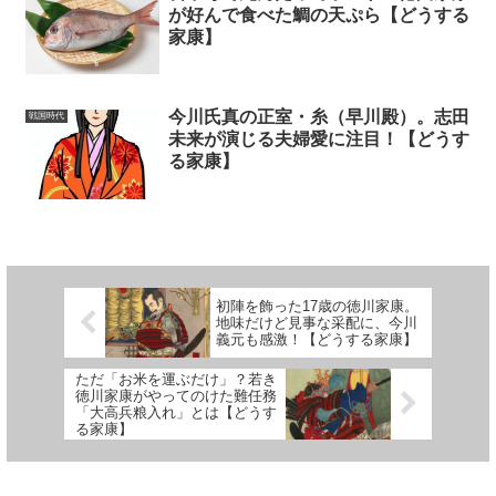
が好んで食べた鯛の天ぷら【どうする
家康】
今川氏真の正室・糸（早川殿）。志田
戦国時代
未来が演じる夫婦愛に注目！【どうす
る家康】
初陣を飾った17歳の徳川家康。
地味だけど見事な采配に、今川
義元も感激！【どうする家康】
ただ「お米を運ぶだけ」？若き
徳川家康がやってのけた難任務
「大高兵粮入れ」とは【どうす
る家康】