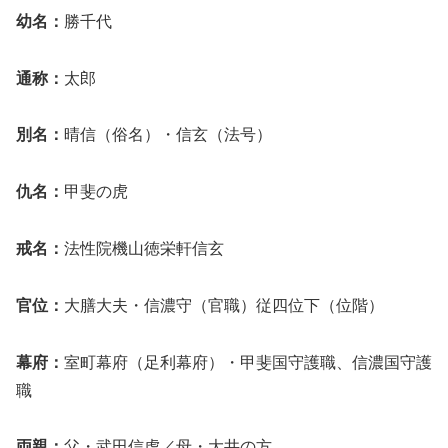
幼名：
勝千代
通称：
太郎
別名：
晴信（俗名）・信玄（法号）
仇名：
甲斐の虎
戒名：
法性院機山徳栄軒信玄
官位：
大膳大夫・信濃守（官職）従四位下（位階）
幕府：
室町幕府（足利幕府）・甲斐国守護職、信濃国守護
職
両親：
父・武田信虎／母・大井の方