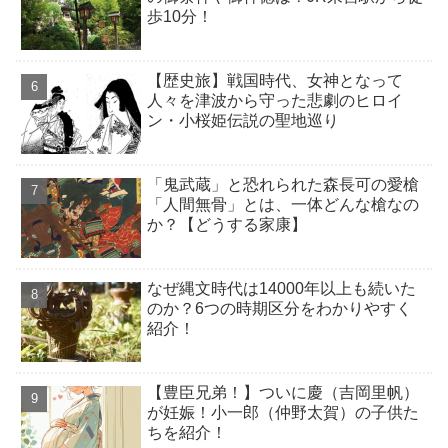
歩10分！
【歴史旅】戦国時代、女神となって
人々を津波から守った悲劇のヒロイ
ン・小桜姫伝説の聖地巡り
「鬼武蔵」と恐れられた森長可の愛槍
「人間無骨」とは、一体どんな槍なの
か？【どうする家康】
なぜ縄文時代は14000年以上も続いた
のか？6つの時期区分をわかりやすく
紹介！
【豊臣兄弟！】ついに慶（吉岡里帆）
が妊娠！小一郎（仲野太賀）の子供た
ちを紹介！