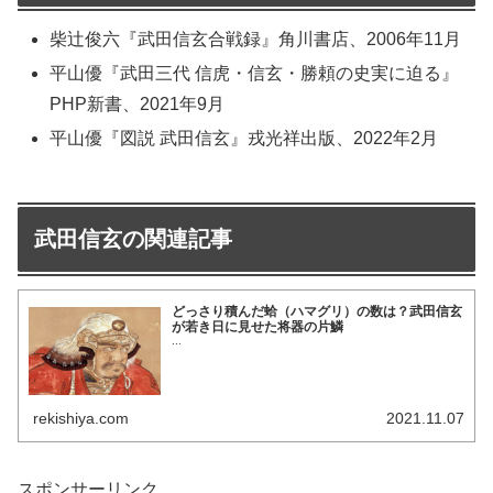
柴辻俊六『武田信玄合戦録』角川書店、2006年11月
平山優『武田三代 信虎・信玄・勝頼の史実に迫る』
PHP新書、2021年9月
平山優『図説 武田信玄』戎光祥出版、2022年2月
武田信玄の関連記事
どっさり積んだ蛤（ハマグリ）の数は？武田信玄
が若き日に見せた将器の片鱗
...
rekishiya.com
2021.11.07
スポンサーリンク