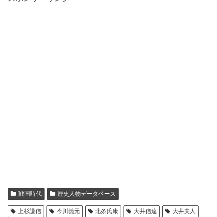
戦国時代
歴史人物データベース
上杉謙信
今川義元
北条氏康
大井信達
大井夫人