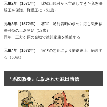
元亀2年（1571年）
比叡山焼討から亡命してきた覚恕法
親王を保護、権僧正に（51歳）
元亀3年（1572年）
将軍・足利義昭の求めに応じ織田信
長討伐の上洛開始（52歳）
同年 三方ヶ原の合戦で徳川家康を撃破する
元亀4年（1573年）
病状の悪化により撤退途上、病没す
る（53歳）
『系図纂要』に記された武田晴信