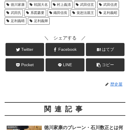
徳川家康
戦国大名
村上義清
武田信玄
武田信虎
武田氏
系図纂要
織田信長
覚恕法親王
足利義昭
足利義晴
足利義輝
＼ シェアする ／
Twitter
Facebook
はてブ
Pocket
LINE
コピー
歴史屋
関連記事
徳川家康のブレーン・石川数正とは何
戦国時代