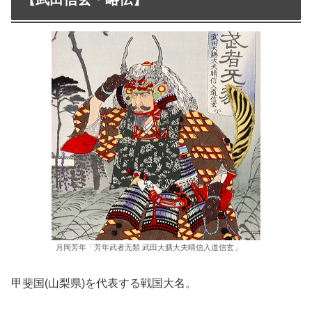
月岡芳年「芳年武者无類 武田大膳大夫晴信入道信玄」
甲斐国(山梨県)を代表する戦国大名。