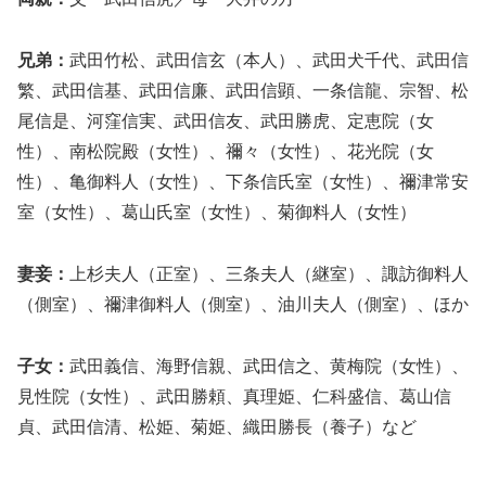
兄弟：
武田竹松、武田信玄（本人）、武田犬千代、武田信
繁、武田信基、武田信廉、武田信顕、一条信龍、宗智、松
尾信是、河窪信実、武田信友、武田勝虎、定恵院（女
性）、南松院殿（女性）、禰々（女性）、花光院（女
性）、亀御料人（女性）、下条信氏室（女性）、禰津常安
室（女性）、葛山氏室（女性）、菊御料人（女性）
妻妾：
上杉夫人（正室）、三条夫人（継室）、諏訪御料人
（側室）、禰津御料人（側室）、油川夫人（側室）、ほか
子女：
武田義信、海野信親、武田信之、黄梅院（女性）、
見性院（女性）、武田勝頼、真理姫、仁科盛信、葛山信
貞、武田信清、松姫、菊姫、織田勝長（養子）など