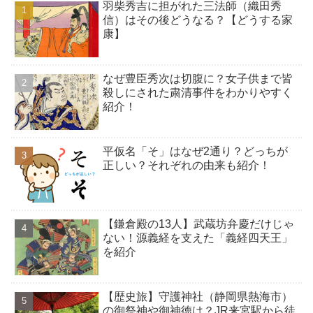
羽柴秀吉に担がれた三法師（織田秀
信）はその後どうなる？【どうする家
康】
なぜ豊臣秀次は切腹に？女子供まで皆
殺しにされた粛清事件をわかりやすく
紹介！
平仮名「そ」はなぜ2通り？どっちが
正しい？それぞれの由来も紹介！
【鎌倉殿の13人】武蔵坊弁慶だけじゃ
ない！源義経を支えた「義経四天王」
を紹介
【歴史旅】守護神社（静岡県熱海市）
の御祭神や御神徳は？JR来宮駅から徒