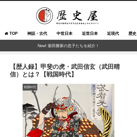
TOP
神話・古代
中世日本
近世日本
近現代
歴史
New! 柴田勝家の息子たちを紹介！
【歴人録】甲斐の虎・武田信玄（武田晴
信）とは？【戦国時代】
戦国時代