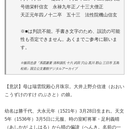
号徳栄軒信玄 永禄九年正ノ十三大僧正
天正元年四ノ十二卒 五十三 法性院機山信玄
※■は判読不能。手書き文字のため、誤読の可能
性も否定できません。あくまでご参考に願いま
す。
※飯田忠彦『系図纂要 清和源氏 十六 武田 穴山 黒川 郡山 三日市 五島
松前』国立公文書館デジタルアーカイブ
【意訳】母は瑞雲院殿心月珠宗。大井上野介信達（おおい
こうずけのすけ のぶさと）の娘。
幼名は勝千代、大永元年（1521年）3月28日生まれ。天文
5年（1536年）3月5日に元服、時の室町将軍・足利義晴
（あしかが よしはる）から晴の偏諱（へんき。名前の一