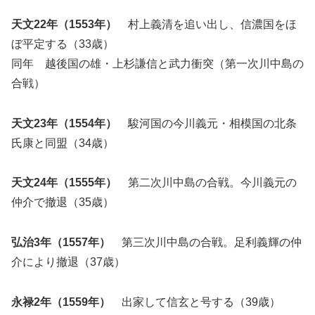
天文22年（1553年）
村上義清を追い出し、信濃国をほ
ぼ平定する（33歳）
同年 越後国の雄・上杉謙信と武力衝突（第一次川中島の
合戦）
天文23年（1554年）
駿河国の今川義元・相模国の北条
氏康と同盟（34歳）
天文24年（1555年）
第二次川中島の合戦。今川義元の
仲介で撤退（35歳）
弘治3年（1557年）
第三次川中島の合戦。足利義輝の仲
介により撤退（37歳）
永禄2年（1559年）
出家して信玄と号する（39歳）