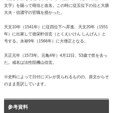
文字）を賜って晴信と改名。この時に従五位下の位と大膳
大夫・信濃守の官職を授かった。
天文10年（1541年）に従四位下へ昇進、天文20年（1551
年）に出家して徳栄軒信玄（とくえいけん しんげん）と
号する。永禄9年（1566年）に大僧正となる。
天正元年（1573年。元亀4年）4月12日、53歳で世を去っ
た。戒名は法性院機山信玄。
※史料によって日付にズレが見られるものの、原文からそ
のまま意訳しています。
参考資料