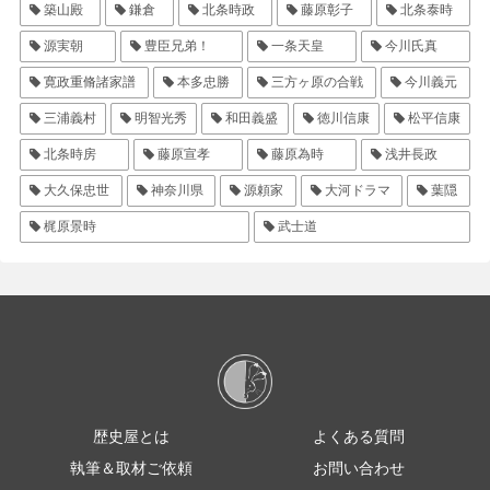
築山殿
鎌倉
北条時政
藤原彰子
北条泰時
源実朝
豊臣兄弟！
一条天皇
今川氏真
寛政重脩諸家譜
本多忠勝
三方ヶ原の合戦
今川義元
三浦義村
明智光秀
和田義盛
徳川信康
松平信康
北条時房
藤原宣孝
藤原為時
浅井長政
大久保忠世
神奈川県
源頼家
大河ドラマ
葉隠
梶原景時
武士道
歴史屋とは
よくある質問
執筆＆取材ご依頼
お問い合わせ