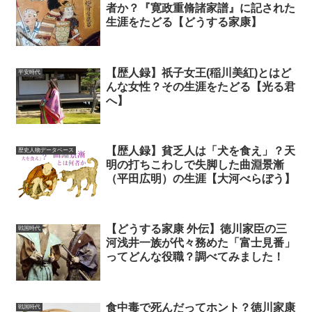
者か？『寛政重脩諸家譜』に記された
生涯をたどる【どうする家康】
【歴人録】祇子女王(稲川美紅)とはど
平安時代
んな女性？その生涯をたどる【光る君
へ】
【歴人録】貧乏人は「犬を食え」？天
歴史人物データベース
明の打ちこわしで失脚した曲淵景漸
（平田広明）の生涯【大河べらぼう】
【どうする家康 外伝】徳川家臣の三
戦国時代
河浅井一族が代々務めた「富士見番」
ってどんな役職？調べてみました！
食中毒で死んだってホント？徳川家康
戦国時代