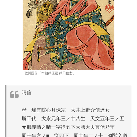
歌川国芳「本朝武優鑑 武田信玄」
晴信
母 瑞雲院心月珠宗 大井上野介信達女
勝千代 大永元年三ノ廿八生 天文五年三ノ五
元服義晴之晴一字従五下大膳大夫兼信乃守
同十年六ノ■ 従四下 同廿年二ノ十二剃髪入道