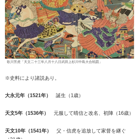
歌川芳虎「天文二十三年八月十八日武田上杉川中島大合戦図」
※史料により諸説あり。
大永元年（1521年）
誕生（1歳）
天文5年（1536年）
元服して晴信と改名、初陣（16歳）
天文10年（1541年）
父・信虎を追放して家督を継ぐ