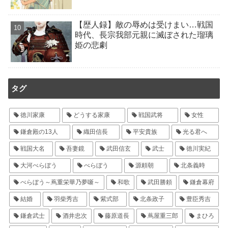
【歴人録】敵の辱めは受けまい…戦国
時代、長宗我部元親に滅ぼされた瑠璃
姫の悲劇
タグ
徳川家康
どうする家康
戦国武将
女性
鎌倉殿の13人
織田信長
平安貴族
光る君へ
戦国大名
吾妻鏡
武田信玄
武士
徳川実紀
大河べらぼう
べらぼう
源頼朝
北条義時
べらぼう～蔦重栄華乃夢噺～
和歌
武田勝頼
鎌倉幕府
結婚
羽柴秀吉
紫式部
北条政子
豊臣秀吉
鎌倉武士
酒井忠次
藤原道長
蔦屋重三郎
まひろ