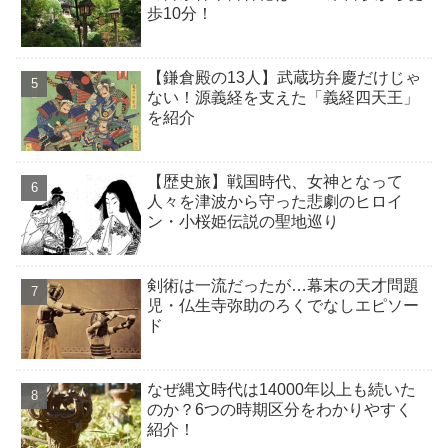
歩10分！
【鎌倉殿の13人】武蔵坊弁慶だけじゃ
ない！源義経を支えた「義経四天王」
を紹介
【歴史旅】戦国時代、女神となって
人々を津波から守った悲劇のヒロイ
ン・小桜姫伝説の聖地巡り
剣術は一流だったが…幕末の天才問題
児・仏生寺弥助のろくでなしエピソー
ド
なぜ縄文時代は14000年以上も続いた
のか？6つの時期区分をわかりやすく
紹介！