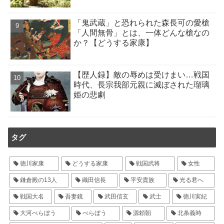
「鬼武蔵」と恐れられた森長可の愛槍
「人間無骨」とは、一体どんな槍なの
か？【どうする家康】
【歴人録】敵の辱めは受けまい…戦国
時代、長宗我部元親に滅ぼされた瑠璃
姫の悲劇
タグ
徳川家康
どうする家康
戦国武将
女性
鎌倉殿の13人
織田信長
平安貴族
光る君へ
戦国大名
吾妻鏡
武田信玄
武士
徳川実紀
大河べらぼう
べらぼう
源頼朝
北条義時