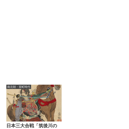
南北朝・室町時代
日本三大合戦「筑後川の