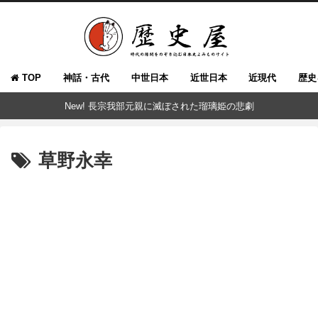
TOP
神話・古代
中世日本
近世日本
近現代
歴史
New! 長宗我部元親に滅ぼされた瑠璃姫の悲劇
草野永幸