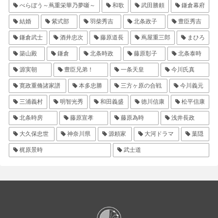
べらぼう～蔦重栄華乃夢噺～
和歌
武田勝頼
鎌倉幕府
結婚
紫式部
羽柴秀吉
北条政子
豊臣秀吉
鎌倉武士
酒井忠次
藤原道長
蔦屋重三郎
まひろ
築山殿
鎌倉
北条時政
藤原彰子
北条泰時
源実朝
豊臣兄弟！
一条天皇
今川氏真
寛政重脩諸家譜
本多忠勝
三方ヶ原の合戦
今川義元
三浦義村
明智光秀
和田義盛
徳川信康
松平信康
北条時房
藤原宣孝
藤原為時
浅井長政
大久保忠世
神奈川県
源頼家
大河ドラマ
葉隠
梶原景時
武士道