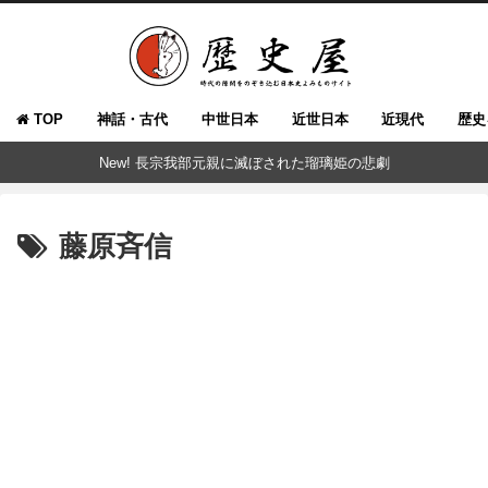
TOP
神話・古代
中世日本
近世日本
近現代
歴史
New! 長宗我部元親に滅ぼされた瑠璃姫の悲劇
藤原斉信