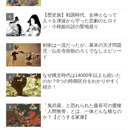
【歴史旅】戦国時代、女神となって
人々を津波から守った悲劇のヒロイ
ン・小桜姫伝説の聖地巡り
剣術は一流だったが…幕末の天才問題
児・仏生寺弥助のろくでなしエピソー
ド
なぜ縄文時代は14000年以上も続いた
のか？6つの時期区分をわかりやすく
紹介！
「鬼武蔵」と恐れられた森長可の愛槍
「人間無骨」とは、一体どんな槍なの
か？【どうする家康】