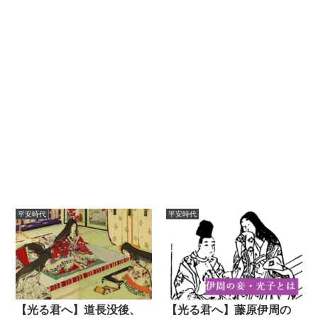
平安時代
平安時代
【光る君へ】道長没後、
【光る君へ】藤原伊周の