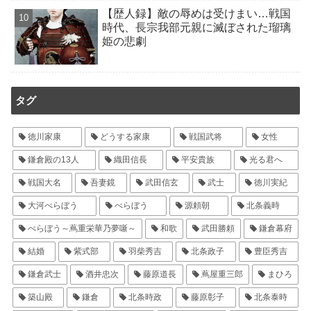
【歴人録】敵の辱めは受けまい…戦国
時代、長宗我部元親に滅ぼされた瑠璃
姫の悲劇
タグ
徳川家康
どうする家康
戦国武将
女性
鎌倉殿の13人
織田信長
平安貴族
光る君へ
戦国大名
吾妻鏡
武田信玄
武士
徳川実紀
大河べらぼう
べらぼう
源頼朝
北条義時
べらぼう～蔦重栄華乃夢噺～
和歌
武田勝頼
鎌倉幕府
結婚
紫式部
羽柴秀吉
北条政子
豊臣秀吉
鎌倉武士
酒井忠次
藤原道長
蔦屋重三郎
まひろ
築山殿
鎌倉
北条時政
藤原彰子
北条泰時