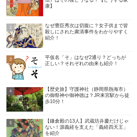
康】
なぜ豊臣秀次は切腹に？女子供まで皆
殺しにされた粛清事件をわかりやすく
紹介！
平仮名「そ」はなぜ2通り？どっちが
正しい？それぞれの由来も紹介！
【歴史旅】守護神社（静岡県熱海市）
の御祭神や御神徳は？JR来宮駅から徒
歩10分！
【鎌倉殿の13人】武蔵坊弁慶だけじゃ
ない！源義経を支えた「義経四天王」
を紹介