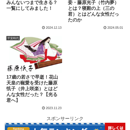
みんないつまで生きる？
妾・藤原光子（竹内夢）
一覧にしてみました！
とは？寝殿の上（三の
君）とはどんな女性だっ
たのか
2024.12.13
2024.05.01
平安時代
17歳の若さで早逝！花山
天皇の寵愛を受けた藤原
忯子（井上咲楽）とはど
んな女性だった？【光る
君へ】
2023.11.23
スポンサーリンク