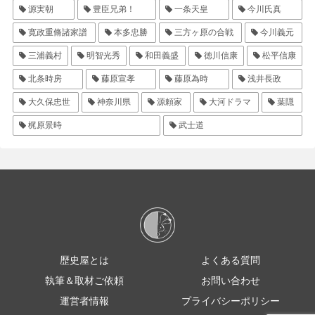
源実朝
豊臣兄弟！
一条天皇
今川氏真
寛政重脩諸家譜
本多忠勝
三方ヶ原の合戦
今川義元
三浦義村
明智光秀
和田義盛
徳川信康
松平信康
北条時房
藤原宣孝
藤原為時
浅井長政
大久保忠世
神奈川県
源頼家
大河ドラマ
葉隠
梶原景時
武士道
歴史屋とは
よくある質問
執筆＆取材ご依頼
お問い合わせ
運営者情報
プライバシーポリシー