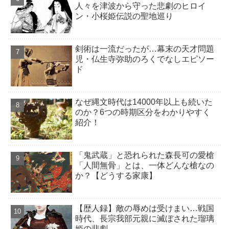
人々を津波から守った悲劇のヒロイ
ン・小桜姫伝説の聖地巡り
剣術は一流だったが…幕末の天才問題
児・仏生寺弥助のろくでなしエピソー
ド
なぜ縄文時代は14000年以上も続いた
のか？6つの時期区分をわかりやすく
紹介！
「鬼武蔵」と恐れられた森長可の愛槍
「人間無骨」とは、一体どんな槍なの
か？【どうする家康】
【歴人録】敵の辱めは受けまい…戦国
時代、長宗我部元親に滅ぼされた瑠璃
姫の悲劇