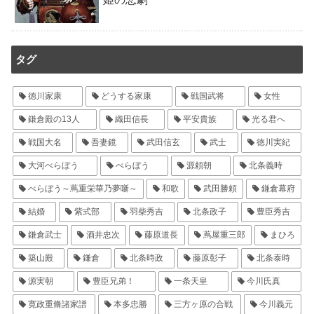
タグ
徳川家康
どうする家康
戦国武将
女性
鎌倉殿の13人
織田信長
平安貴族
光る君へ
戦国大名
吾妻鏡
武田信玄
武士
徳川実紀
大河べらぼう
べらぼう
源頼朝
北条義時
べらぼう～蔦重栄華乃夢噺～
和歌
武田勝頼
鎌倉幕府
結婚
紫式部
羽柴秀吉
北条政子
豊臣秀吉
鎌倉武士
酒井忠次
藤原道長
蔦屋重三郎
まひろ
築山殿
鎌倉
北条時政
藤原彰子
北条泰時
源実朝
豊臣兄弟！
一条天皇
今川氏真
寛政重脩諸家譜
本多忠勝
三方ヶ原の合戦
今川義元