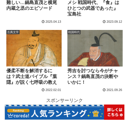
難しい…鍋島直茂と横尾
メシ 戦国時代、『食』は
内蔵之丞のエピソード
ひとつの武器であった』
宝島社
2025.04.13
2023.09.12
古典文学
戦国時代
優柔不断を解消するに
秀吉を討つなら今がチャ
は？武士道バイブル『葉
ンス？鍋島直茂の決断や
隠』が説く七呼吸の教え
いかに！
2022.02.01
2021.09.26
スポンサーリンク