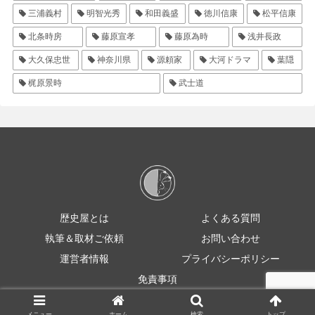
三浦義村
明智光秀
和田義盛
徳川信康
松平信康
北条時房
藤原宣孝
藤原為時
浅井長政
大久保忠世
神奈川県
源頼家
大河ドラマ
葉隠
梶原景時
武士道
歴史屋とは
よくある質問
執筆＆取材ご依頼
お問い合わせ
運営者情報
プライバシーポリシー
免責事項
© 2021 rekishiya
メニュー
ホーム
検索
トップ