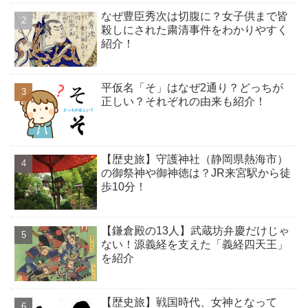
なぜ豊臣秀次は切腹に？女子供まで皆
殺しにされた粛清事件をわかりやすく
紹介！
平仮名「そ」はなぜ2通り？どっちが
正しい？それぞれの由来も紹介！
【歴史旅】守護神社（静岡県熱海市）
の御祭神や御神徳は？JR来宮駅から徒
歩10分！
【鎌倉殿の13人】武蔵坊弁慶だけじゃ
ない！源義経を支えた「義経四天王」
を紹介
【歴史旅】戦国時代、女神となって