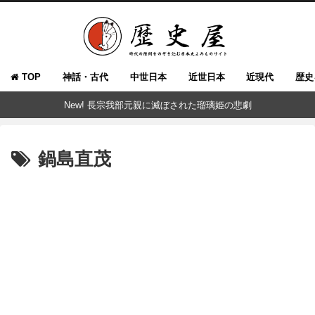
TOP
神話・古代
中世日本
近世日本
近現代
歴史
New! 長宗我部元親に滅ぼされた瑠璃姫の悲劇
鍋島直茂