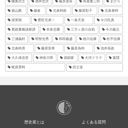
鎌倉武士
酒井忠次
藤原道長
蔦屋重三郎
まひろ
築山殿
鎌倉
北条時政
藤原彰子
北条泰時
源実朝
豊臣兄弟！
一条天皇
今川氏真
寛政重脩諸家譜
本多忠勝
三方ヶ原の合戦
今川義元
三浦義村
明智光秀
和田義盛
徳川信康
松平信康
北条時房
藤原宣孝
藤原為時
浅井長政
大久保忠世
神奈川県
源頼家
大河ドラマ
葉隠
梶原景時
武士道
歴史屋とは
よくある質問