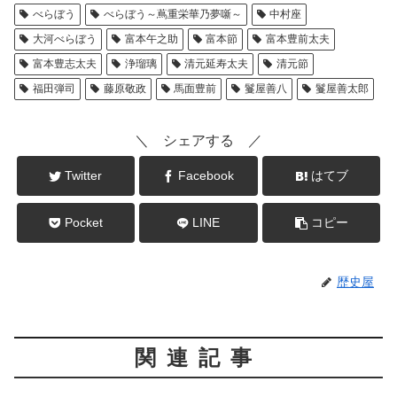
べらぼう
べらぼう～蔦重栄華乃夢噺～
中村座
大河べらぼう
富本午之助
富本節
富本豊前太夫
富本豊志太夫
浄瑠璃
清元延寿太夫
清元節
福田弾司
藤原敬政
馬面豊前
鬘屋善八
鬘屋善太郎
＼ シェアする ／
Twitter
Facebook
はてブ
Pocket
LINE
コピー
歴史屋
関連記事