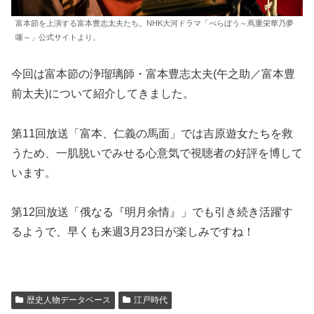
富本節を上演する富本豊志太夫たち。NHK大河ドラマ「べらぼう～蔦重栄華乃夢
噺～」公式サイトより。
今回は富本節の浄瑠璃師・富本豊志太夫(午之助／富本豊
前太夫)について紹介してきました。
第11回放送「富本、仁義の馬面」では吉原遊女たちを救
うため、一肌脱いでみせる心意気で視聴者の好評を博して
います。
第12回放送「俄なる『明月余情』」でも引き続き活躍す
るようで、早くも来週3月23日が楽しみですね！
歴史人物データベース
江戸時代