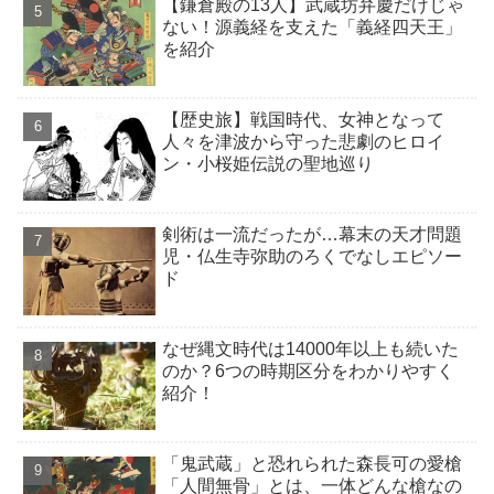
【鎌倉殿の13人】武蔵坊弁慶だけじゃ
ない！源義経を支えた「義経四天王」
を紹介
【歴史旅】戦国時代、女神となって
人々を津波から守った悲劇のヒロイ
ン・小桜姫伝説の聖地巡り
剣術は一流だったが…幕末の天才問題
児・仏生寺弥助のろくでなしエピソー
ド
なぜ縄文時代は14000年以上も続いた
のか？6つの時期区分をわかりやすく
紹介！
「鬼武蔵」と恐れられた森長可の愛槍
「人間無骨」とは、一体どんな槍なの