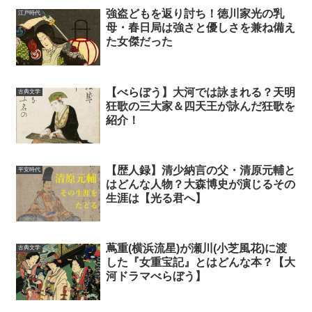
強盗どもを返り討ち！徳川家光の乳
江戸時代
母・春日局は強さと優しさを兼ね備え
た女傑だった
【べらぼう】大河では詠まれる？天明
古典文学
狂歌の三大家＆四天王が詠んだ狂歌を
紹介！
【歴人録】清少納言の父・清原元輔と
平安時代
はどんな人物？大森博史が演じるその
生涯は【光る君へ】
蔦重(横浜流星)が瀬川(小芝風花)に渡
古典文学
した『女重宝記』とはどんな本？【大
河ドラマべらぼう】