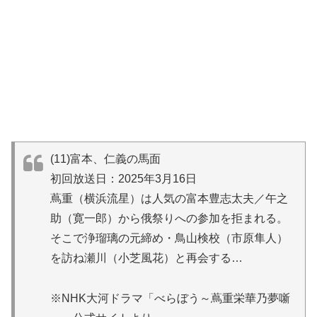
(11)富本、仁義の馬面
初回放送日：2025年3月16日
蔦重（横浜流星）は人気の富本豊志太夫／午之
助（寛一郎）から俄祭りへの参加を拒まれる。
そこで浄瑠璃の元締め・鳥山検校（市原隼人）
を訪ね瀬川（小芝風花）と再会する…
※NHK大河ドラマ「べらぼう～蔦重栄華乃夢噺