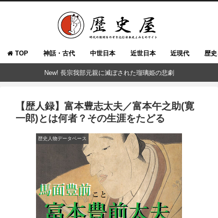
TOP
神話・古代
中世日本
近世日本
近現代
歴史
New! 長宗我部元親に滅ぼされた瑠璃姫の悲劇
【歴人録】富本豊志太夫／富本午之助(寛
一郎)とは何者？その生涯をたどる
歴史人物データベース