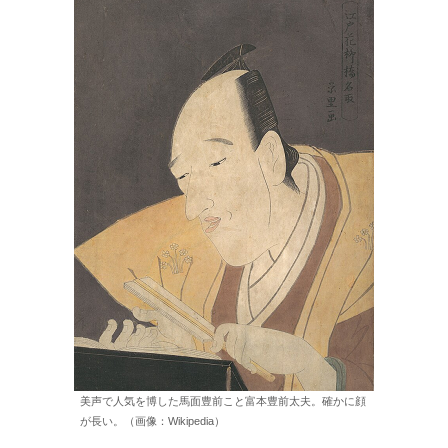
美声で人気を博した馬面豊前こと富本豊前太夫。確かに顔
が長い。（画像：Wikipedia）