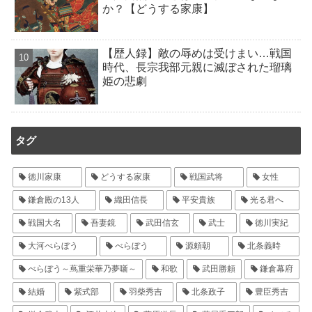
か？【どうする家康】
【歴人録】敵の辱めは受けまい…戦国
時代、長宗我部元親に滅ぼされた瑠璃
姫の悲劇
タグ
徳川家康
どうする家康
戦国武将
女性
鎌倉殿の13人
織田信長
平安貴族
光る君へ
戦国大名
吾妻鏡
武田信玄
武士
徳川実紀
大河べらぼう
べらぼう
源頼朝
北条義時
べらぼう～蔦重栄華乃夢噺～
和歌
武田勝頼
鎌倉幕府
結婚
紫式部
羽柴秀吉
北条政子
豊臣秀吉