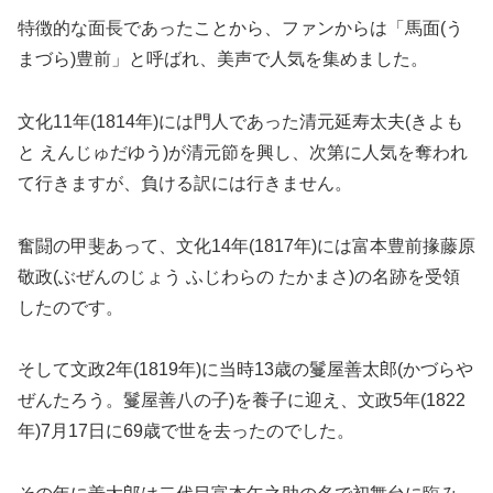
特徴的な面長であったことから、ファンからは「馬面(う
まづら)豊前」と呼ばれ、美声で人気を集めました。
文化11年(1814年)には門人であった清元延寿太夫(きよも
と えんじゅだゆう)が清元節を興し、次第に人気を奪われ
て行きますが、負ける訳には行きません。
奮闘の甲斐あって、文化14年(1817年)には富本豊前掾藤原
敬政(ぶぜんのじょう ふじわらの たかまさ)の名跡を受領
したのです。
そして文政2年(1819年)に当時13歳の鬘屋善太郎(かづらや
ぜんたろう。鬘屋善八の子)を養子に迎え、文政5年(1822
年)7月17日に69歳で世を去ったのでした。