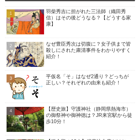
羽柴秀吉に担がれた三法師（織田秀
信）はその後どうなる？【どうする家
康】
なぜ豊臣秀次は切腹に？女子供まで皆
殺しにされた粛清事件をわかりやすく
紹介！
平仮名「そ」はなぜ2通り？どっちが
正しい？それぞれの由来も紹介！
【歴史旅】守護神社（静岡県熱海市）
の御祭神や御神徳は？JR来宮駅から徒
歩10分！