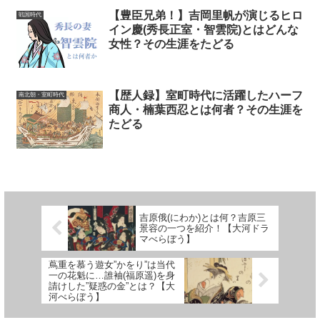
【豊臣兄弟！】吉岡里帆が演じるヒロ
戦国時代
イン慶(秀長正室・智雲院)とはどんな
女性？その生涯をたどる
【歴人録】室町時代に活躍したハーフ
南北朝・室町時代
商人・楠葉西忍とは何者？その生涯を
たどる
吉原俄(にわか)とは何？吉原三
景容の一つを紹介！【大河ドラ
マべらぼう】
蔦重を慕う遊女”かをり”は当代
一の花魁に…誰袖(福原遥)を身
請けした”疑惑の金”とは？【大
河べらぼう】