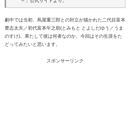
～」公式サイトより。
劇中では当初、蔦屋重三郎との対立が描かれた二代目富本
豊志太夫／初代富本午之助(とみもと とよしだゆう／うま
のすけ)。果たして彼は何者なのか、今回はその生涯をた
どってみたいと思います。
スポンサーリンク