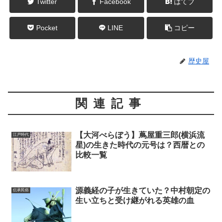
Twitter
Facebook
はてブ
Pocket
LINE
コピー
歴史屋
関連記事
【大河べらぼう】蔦屋重三郎(横浜流
江戸時代
星)の生きた時代の元号は？西暦との
比較一覧
源義経の子が生きていた？中村朝定の
伝承民俗
生い立ちと受け継がれる英雄の血