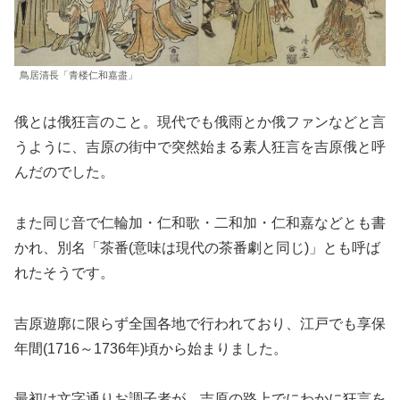
鳥居清長「青楼仁和嘉盡」
俄とは俄狂言のこと。現代でも俄雨とか俄ファンなどと言
うように、吉原の街中で突然始まる素人狂言を吉原俄と呼
んだのでした。
また同じ音で仁輪加・仁和歌・二和加・仁和嘉などとも書
かれ、別名「茶番(意味は現代の茶番劇と同じ)」とも呼ば
れたそうです。
吉原遊廓に限らず全国各地で行われており、江戸でも享保
年間(1716～1736年)頃から始まりました。
最初は文字通りお調子者が、吉原の路上でにわかに狂言を