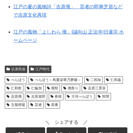
江戸の夏の風物詩「吉原俄」 芸者の即興芝居など
で吉原文化再現
江戸の風物「よしわら 俄」|誠向山 正法寺|日蓮宗 ホ
ームページ
伝承民俗
江戸時代
べらぼう
べらぼう～蔦重栄華乃夢噺～
二和加
仁和嘉
仁和歌
仁輪加
俄祭
俄祭り
吉原三景容
吉原俄
吉原遊郭
夜桜
大河べらぼう
幇間
玉菊燈籠
芸者
茶番
＼ シェアする ／