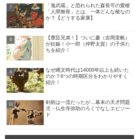
「鬼武蔵」と恐れられた森長可の愛槍
「人間無骨」とは、一体どんな槍なの
か？【どうする家康】
【豊臣兄弟！】ついに慶（吉岡里帆）
が妊娠！小一郎（仲野太賀）の子供た
ちを紹介！
なぜ縄文時代は14000年以上も続いた
のか？6つの時期区分をわかりやすく
紹介！
剣術は一流だったが…幕末の天才問題
児・仏生寺弥助のろくでなしエピソー
ド