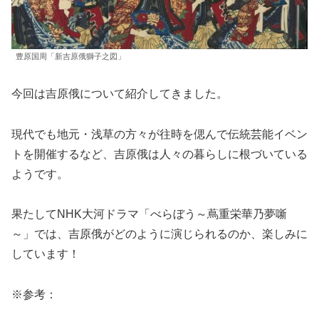
豊原国周「新吉原俄獅子之図」
今回は吉原俄について紹介してきました。
現代でも地元・浅草の方々が往時を偲んで伝統芸能イベン
トを開催するなど、吉原俄は人々の暮らしに根づいている
ようです。
果たしてNHK大河ドラマ「べらぼう～蔦重栄華乃夢噺
～」では、吉原俄がどのように演じられるのか、楽しみに
しています！
※参考：