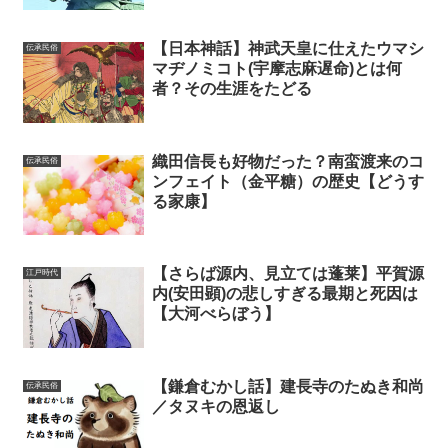
【日本神話】神武天皇に仕えたウマシ
伝承民俗
マヂノミコト(宇摩志麻遅命)とは何
者？その生涯をたどる
織田信長も好物だった？南蛮渡来のコ
伝承民俗
ンフェイト（金平糖）の歴史【どうす
る家康】
【さらば源内、見立ては蓬莱】平賀源
江戸時代
内(安田顕)の悲しすぎる最期と死因は
【大河べらぼう】
【鎌倉むかし話】建長寺のたぬき和尚
伝承民俗
／タヌキの恩返し