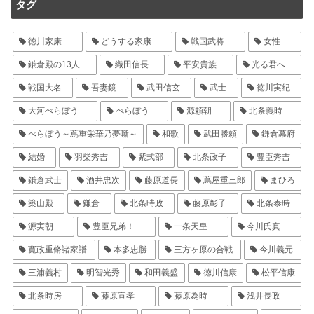
タグ
徳川家康
どうする家康
戦国武将
女性
鎌倉殿の13人
織田信長
平安貴族
光る君へ
戦国大名
吾妻鏡
武田信玄
武士
徳川実紀
大河べらぼう
べらぼう
源頼朝
北条義時
べらぼう～蔦重栄華乃夢噺～
和歌
武田勝頼
鎌倉幕府
結婚
羽柴秀吉
紫式部
北条政子
豊臣秀吉
鎌倉武士
酒井忠次
藤原道長
蔦屋重三郎
まひろ
築山殿
鎌倉
北条時政
藤原彰子
北条泰時
源実朝
豊臣兄弟！
一条天皇
今川氏真
寛政重脩諸家譜
本多忠勝
三方ヶ原の合戦
今川義元
三浦義村
明智光秀
和田義盛
徳川信康
松平信康
北条時房
藤原宣孝
藤原為時
浅井長政