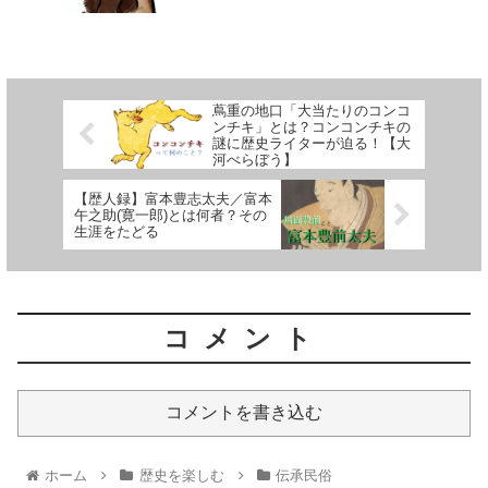
蔦重の地口「大当たりのコンコ
ンチキ」とは？コンコンチキの
謎に歴史ライターが迫る！【大
河べらぼう】
【歴人録】富本豊志太夫／富本
午之助(寛一郎)とは何者？その
生涯をたどる
コメント
コメントを書き込む
ホーム
歴史を楽しむ
伝承民俗