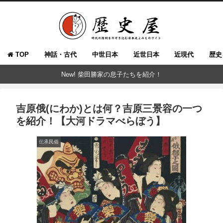
TOP
神話・古代
中世日本
近世日本
近現代
歴史
New! 柴田勝家の息子たちを紹介！
吉原俄(にわか)とは何？吉原三景容の一つ
を紹介！【大河ドラマべらぼう】
伝承民俗