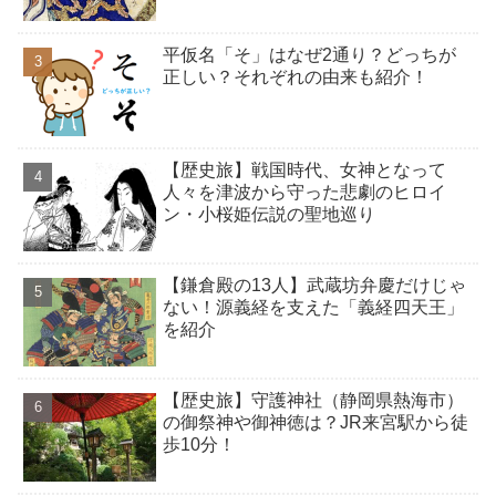
平仮名「そ」はなぜ2通り？どっちが
正しい？それぞれの由来も紹介！
【歴史旅】戦国時代、女神となって
人々を津波から守った悲劇のヒロイ
ン・小桜姫伝説の聖地巡り
【鎌倉殿の13人】武蔵坊弁慶だけじゃ
ない！源義経を支えた「義経四天王」
を紹介
【歴史旅】守護神社（静岡県熱海市）
の御祭神や御神徳は？JR来宮駅から徒
歩10分！