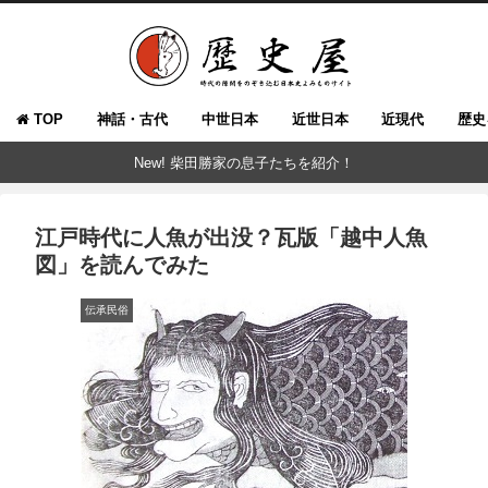
TOP
神話・古代
中世日本
近世日本
近現代
歴史
New! 柴田勝家の息子たちを紹介！
江戸時代に人魚が出没？瓦版「越中人魚
図」を読んでみた
伝承民俗