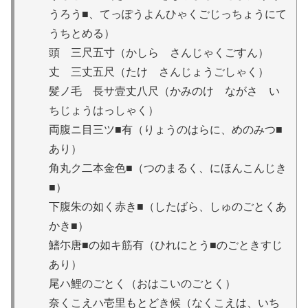
うろう■、てっぽうよんひゃくごじっちょうにて
うちとめる）
頭 三尺五寸（かしら さんじゃくごすん）
丈 三丈五尺（たけ さんじょうごしゃく）
髪ノ毛 長サ壹丈八尺（かみのけ ながさ い
ちじょうはっしゃく）
両腹ニ目三ツ■有（りょうのはらに、めのみつ■
あり）
角丸ク二本金色■（つのまるく、にほんこんじき
■）
下腹朱の如く赤き■（したばら、しゅのごとくあ
かき■）
鰭尓唐■の如キ筋有（ひれにとう■のごときすじ
あり）
尾ハ鯉のごとく（おはこいのごとく）
奈くこえハ壱里もとどき候（なくこえは、いち