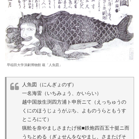
早稲田大学演劇博物館 蔵「人魚図」
人魚図（にんぎょのず）
一名海雷（いちみょう、かいらい）
越中国放生渕四方浦ト申所ニて（えっちゅうの
くにのほうじょうがぶち、よものうらともうす
ところにて）
猟舩を奈やましさまたげ候■鉄炮四百五十挺ニ而
うちとめる（ぎょせんをなやまし、さまたげそ