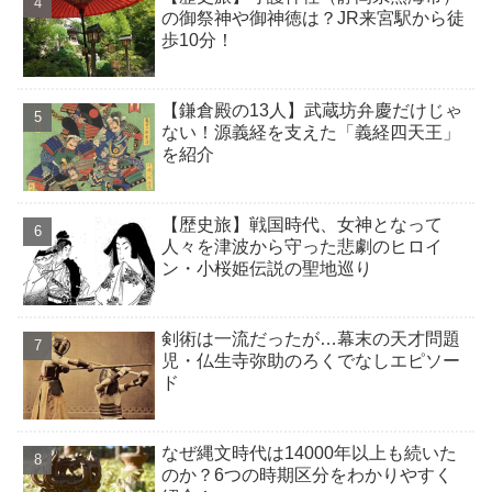
の御祭神や御神徳は？JR来宮駅から徒
歩10分！
【鎌倉殿の13人】武蔵坊弁慶だけじゃ
ない！源義経を支えた「義経四天王」
を紹介
【歴史旅】戦国時代、女神となって
人々を津波から守った悲劇のヒロイ
ン・小桜姫伝説の聖地巡り
剣術は一流だったが…幕末の天才問題
児・仏生寺弥助のろくでなしエピソー
ド
なぜ縄文時代は14000年以上も続いた
のか？6つの時期区分をわかりやすく