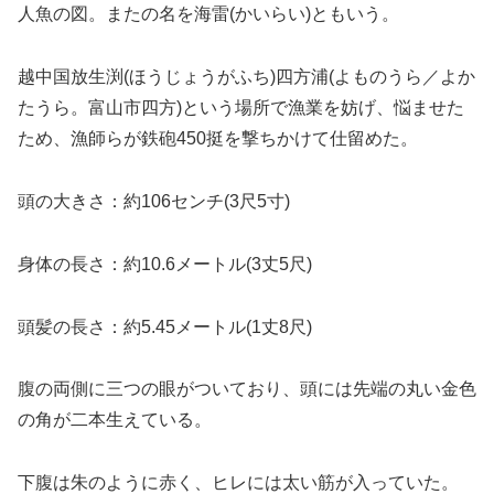
人魚の図。またの名を海雷(かいらい)ともいう。
越中国放生渕(ほうじょうがふち)四方浦(よものうら／よか
たうら。富山市四方)という場所で漁業を妨げ、悩ませた
ため、漁師らが鉄砲450挺を撃ちかけて仕留めた。
頭の大きさ：約106センチ(3尺5寸)
身体の長さ：約10.6メートル(3丈5尺)
頭髪の長さ：約5.45メートル(1丈8尺)
腹の両側に三つの眼がついており、頭には先端の丸い金色
の角が二本生えている。
下腹は朱のように赤く、ヒレには太い筋が入っていた。