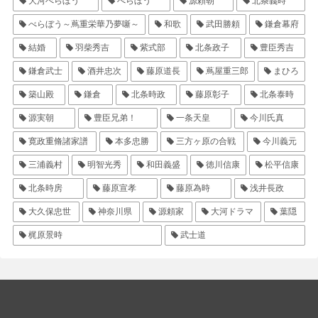
大河べらぼう
べらぼう
源頼朝
北条義時
べらぼう～蔦重栄華乃夢噺～
和歌
武田勝頼
鎌倉幕府
結婚
羽柴秀吉
紫式部
北条政子
豊臣秀吉
鎌倉武士
酒井忠次
藤原道長
蔦屋重三郎
まひろ
築山殿
鎌倉
北条時政
藤原彰子
北条泰時
源実朝
豊臣兄弟！
一条天皇
今川氏真
寛政重脩諸家譜
本多忠勝
三方ヶ原の合戦
今川義元
三浦義村
明智光秀
和田義盛
徳川信康
松平信康
北条時房
藤原宣孝
藤原為時
浅井長政
大久保忠世
神奈川県
源頼家
大河ドラマ
葉隠
梶原景時
武士道