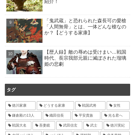
紹介！
「鬼武蔵」と恐れられた森長可の愛槍
「人間無骨」とは、一体どんな槍なの
か？【どうする家康】
【歴人録】敵の辱めは受けまい…戦国
時代、長宗我部元親に滅ぼされた瑠璃
姫の悲劇
タグ
徳川家康
どうする家康
戦国武将
女性
鎌倉殿の13人
織田信長
平安貴族
光る君へ
戦国大名
吾妻鏡
武田信玄
武士
徳川実紀