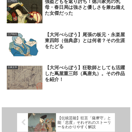
強盗どもを返り討ち！徳川家光の乳
江戸時代
母・春日局は強さと優しさを兼ね備え
た女傑だった
【大河べらぼう】尾張の板元・永楽屋
江戸時代
東四郎（佃典彦）とは何者？その生涯
をたどる
【大河べらぼう】狂歌師としても活躍
古典文学
した蔦屋重三郎（蔦唐丸）。その作品
を紹介！
【伝統芸能】狂言「薩摩守」と
能「忠度」それぞれのストーリ
ーをわかりやすく解説