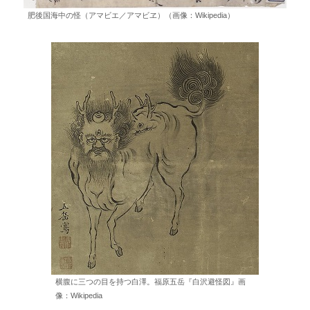
肥後国海中の怪（アマビエ／アマビヱ）（画像：Wikipedia）
横腹に三つの目を持つ白澤。福原五岳『白沢避怪図』画
像：Wikipedia