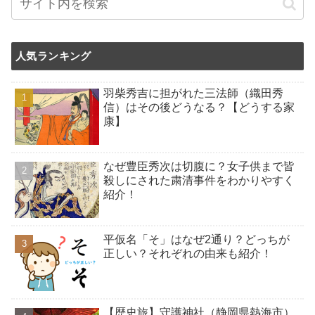
人気ランキング
羽柴秀吉に担がれた三法師（織田秀
信）はその後どうなる？【どうする家
康】
なぜ豊臣秀次は切腹に？女子供まで皆
殺しにされた粛清事件をわかりやすく
紹介！
平仮名「そ」はなぜ2通り？どっちが
正しい？それぞれの由来も紹介！
【歴史旅】守護神社（静岡県熱海市）