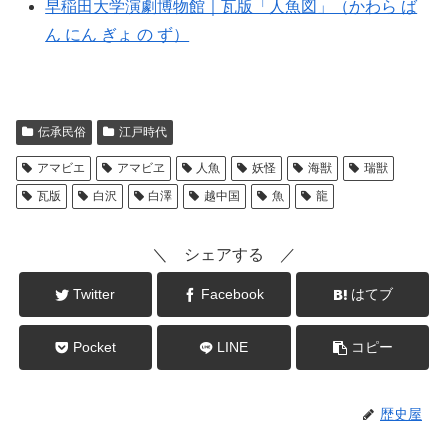
早稲田大学演劇博物館｜瓦版「人魚図」（かわら ば
ん にん ぎょ の ず）
伝承民俗
江戸時代
アマビエ
アマビヱ
人魚
妖怪
海獣
瑞獣
瓦版
白沢
白澤
越中国
魚
龍
＼ シェアする ／
Twitter
Facebook
はてブ
Pocket
LINE
コピー
歴史屋