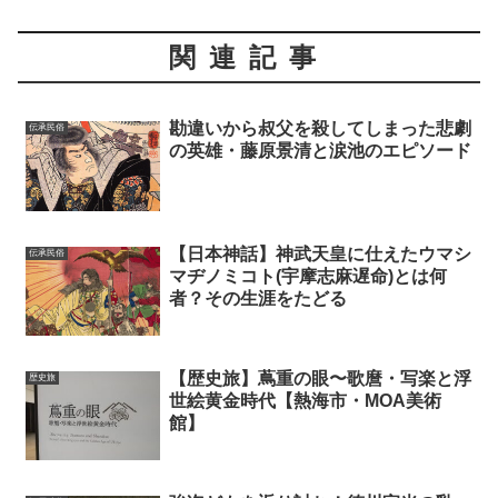
関連記事
勘違いから叔父を殺してしまった悲劇
伝承民俗
の英雄・藤原景清と涙池のエピソード
【日本神話】神武天皇に仕えたウマシ
伝承民俗
マヂノミコト(宇摩志麻遅命)とは何
者？その生涯をたどる
【歴史旅】蔦重の眼〜歌麿・写楽と浮
歴史旅
世絵黄金時代【熱海市・MOA美術
館】