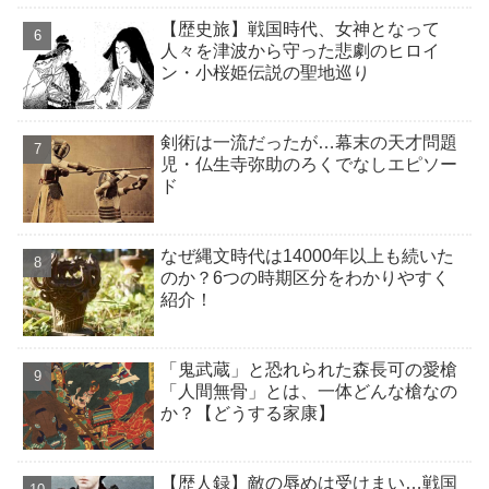
【歴史旅】戦国時代、女神となって
人々を津波から守った悲劇のヒロイ
ン・小桜姫伝説の聖地巡り
剣術は一流だったが…幕末の天才問題
児・仏生寺弥助のろくでなしエピソー
ド
なぜ縄文時代は14000年以上も続いた
のか？6つの時期区分をわかりやすく
紹介！
「鬼武蔵」と恐れられた森長可の愛槍
「人間無骨」とは、一体どんな槍なの
か？【どうする家康】
【歴人録】敵の辱めは受けまい…戦国