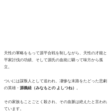
天性の軍略をもって源平合戦を制しながら、天性の才能と
平家討伐の功績、そして源氏の血統に驕って味方から孤
立。
ついには謀叛人として追われ、凄惨な末路をたどった悲劇
の英雄・
源義経（みなもとの よしつね）
。
その家族もことごとく殺され、その血脈は絶えたと言われ
ています。