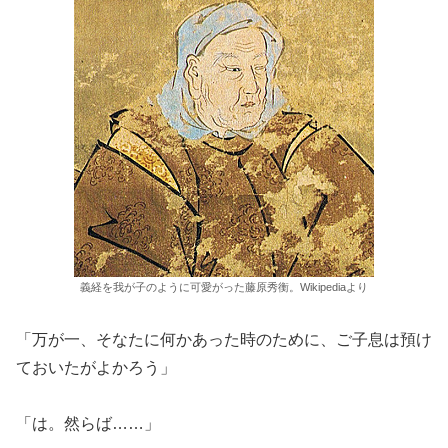
義経を我が子のように可愛がった藤原秀衡。Wikipediaより
「万が一、そなたに何かあった時のために、ご子息は預け
ておいたがよかろう」
「は。然らば……」