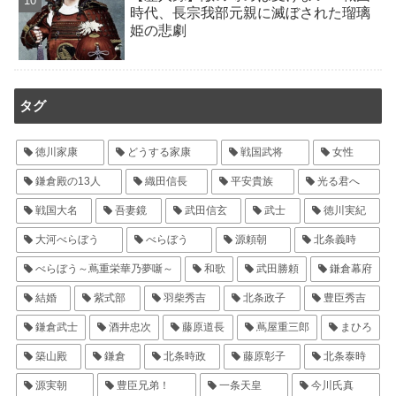
時代、長宗我部元親に滅ぼされた瑠璃
姫の悲劇
タグ
徳川家康
どうする家康
戦国武将
女性
鎌倉殿の13人
織田信長
平安貴族
光る君へ
戦国大名
吾妻鏡
武田信玄
武士
徳川実紀
大河べらぼう
べらぼう
源頼朝
北条義時
べらぼう～蔦重栄華乃夢噺～
和歌
武田勝頼
鎌倉幕府
結婚
紫式部
羽柴秀吉
北条政子
豊臣秀吉
鎌倉武士
酒井忠次
藤原道長
蔦屋重三郎
まひろ
築山殿
鎌倉
北条時政
藤原彰子
北条泰時
源実朝
豊臣兄弟！
一条天皇
今川氏真