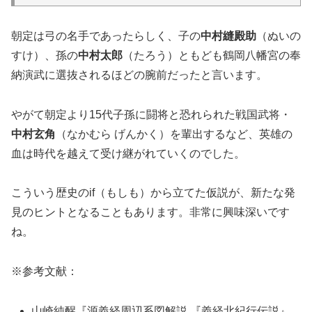
朝定は弓の名手であったらしく、子の
中村縫殿助
（ぬいの
すけ）、孫の
中村太郎
（たろう）ともども鶴岡八幡宮の奉
納演武に選抜されるほどの腕前だったと言います。
やがて朝定より15代子孫に闘将と恐れられた戦国武将・
中村玄角
（なかむら げんかく）を輩出するなど、英雄の
血は時代を越えて受け継がれていくのでした。
こういう歴史のif（もしも）から立てた仮説が、新たな発
見のヒントとなることもあります。非常に興味深いです
ね。
※参考文献：
山崎純醒『源義経周辺系図解説 『義経北紀行伝説』