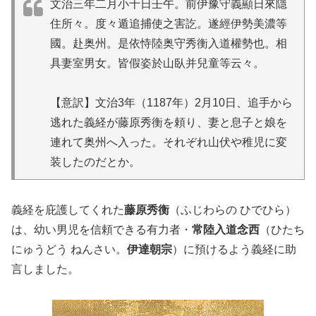
文治三年二月小十日壬午。前伊豫守義顯日來隱
住所々。度々遁追捕使之害訖。遂經伊勢美濃等
國。赴奥州。是依恃陸奥守秀衡入道權勢也。相
具妻室男女。皆假姿於山臥并兒童等云々。
【意訳】文治3年（1187年）2月10日、追手から
逃れた義経が藤原秀衡を頼り、妻と息子と娘を
連れて奥州へ入った。それぞれ山伏や稚児に変
装したのだとか。
義経を庇護してくれた
藤原秀衡
（ふじわらの ひでひら）
は、幼い男児を信頼できる有力者・
常陸入道念西
（ひたち
にゅうどう ねんさい。
伊達朝宗
）に預けるよう義経に助
言しました。