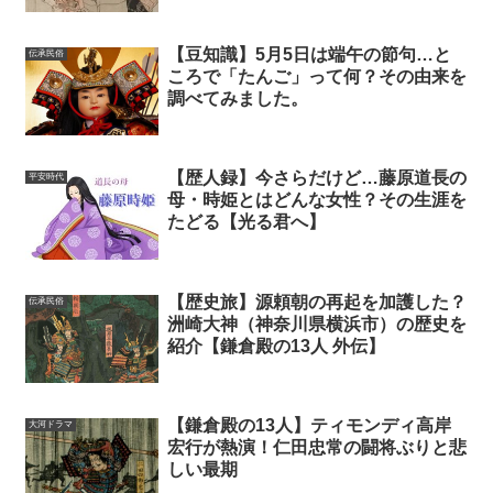
【豆知識】5月5日は端午の節句…と
伝承民俗
ころで「たんご」って何？その由来を
調べてみました。
【歴人録】今さらだけど…藤原道長の
平安時代
母・時姫とはどんな女性？その生涯を
たどる【光る君へ】
【歴史旅】源頼朝の再起を加護した？
伝承民俗
洲崎大神（神奈川県横浜市）の歴史を
紹介【鎌倉殿の13人 外伝】
【鎌倉殿の13人】ティモンディ高岸
大河ドラマ
宏行が熱演！仁田忠常の闘将ぶりと悲
しい最期