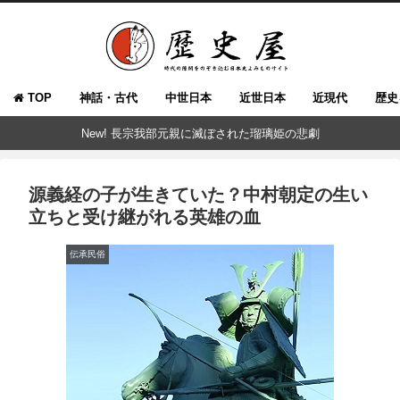
TOP
神話・古代
中世日本
近世日本
近現代
歴史
New! 長宗我部元親に滅ぼされた瑠璃姫の悲劇
源義経の子が生きていた？中村朝定の生い
立ちと受け継がれる英雄の血
伝承民俗