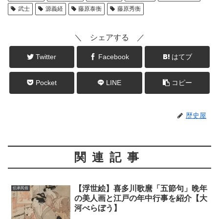
武士
源義経
藤原泰衡
藤原秀衡
＼ シェアする ／
Twitter
Facebook
はてブ
Pocket
LINE
コピー
歴史屋
関連記事
【浮世絵】喜多川歌麿「五節句」晩年
伝承民俗
の美人画と江戸の年中行事を紹介【大
河べらぼう】