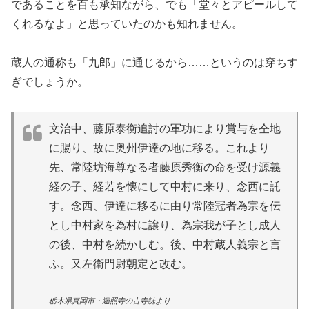
であることを百も承知ながら、でも「堂々とアピールして
くれるなよ」と思っていたのかも知れません。
蔵人の通称も「九郎」に通じるから……というのは穿ちす
ぎでしょうか。
文治中、藤原泰衡追討の軍功により賞与を仝地
に賜り、故に奥州伊達の地に移る。これより
先、常陸坊海尊なる者藤原秀衡の命を受け源義
経の子、経若を懐にして中村に来り、念西に託
す。念西、伊達に移るに由り常陸冠者為宗を伝
とし中村家を為村に譲り、為宗我が子とし成人
の後、中村を続かしむ。後、中村蔵人義宗と言
ふ。又左衛門尉朝定と改む。
栃木県真岡市・遍照寺の古寺誌より