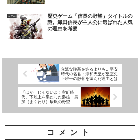
歴史ゲーム「信長の野望」タイトルの
コラム
謎。織田信長が主人公に選ばれた人気
の理由を考察
立派な陵墓を造るよりも…平安
時代の名君・淳和天皇が皇室史
上唯一の散骨を望んだ理由とは
「ばか」じゃないよ！室町時
代、下剋上を果たした梟雄・馬
加（まくわり）康胤の野望
コメント