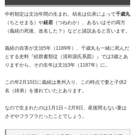
中村朝定は文治年間の生まれ、幼名は伝承によって
千歳丸
（ちとせまる）や
経若
（つねわか）、あるいはその両方
（義経の死後、改名した？）などと諸説あると言います。
義経の自害が文治5年（1189年）、千歳丸も一緒に死んだ
とする史料『続群書類従（清和源氏系図）』では3歳とあ
りますから、その生年は文治3年（1187年）に。
この年2月10日に義経は奥州入り、この時点で妻と子供2
名（姉弟）を連れていたとあります。
なので生まれたのは1月1日～2月9日、産後間もない妻は
さぞやフラフラだったことでしょう。