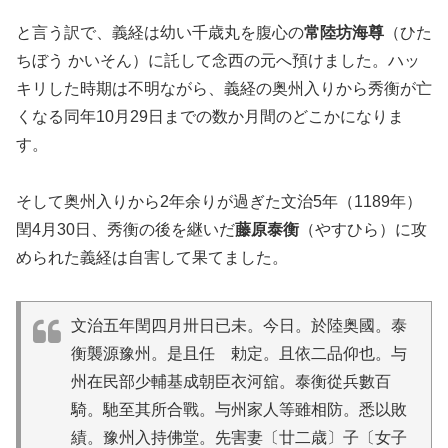
と言う訳で、義経は幼い千歳丸を腹心の
常陸坊海尊
（ひた
ちぼう かいそん）に託して念西の元へ預けました。ハッ
キリした時期は不明ながら、義経の奥州入りから秀衡が亡
くなる同年10月29日までの数か月間のどこかになりま
す。
そして奥州入りから2年余りが過ぎた文治5年（1189年）
閏4月30日、秀衡の後を継いだ
藤原泰衡
（やすひら）に攻
められた義経は自害して果てました。
文治五年閏四月卅日已未。今日。於陸奥國。泰
衡襲源豫州。是且任 勅定。且依二品仰也。与
州在民部少輔基成朝臣衣河舘。泰衡從兵數百
騎。馳至其所合戰。与州家人等雖相防。悉以敗
績。豫州入持佛堂。先害妻〔廿二歳〕子〔女子