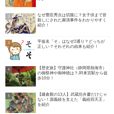
なぜ豊臣秀次は切腹に？女子供まで皆
殺しにされた粛清事件をわかりやすく
紹介！
平仮名「そ」はなぜ2通り？どっちが
正しい？それぞれの由来も紹介！
【歴史旅】守護神社（静岡県熱海市）
の御祭神や御神徳は？JR来宮駅から徒
歩10分！
【鎌倉殿の13人】武蔵坊弁慶だけじゃ
ない！源義経を支えた「義経四天王」
を紹介