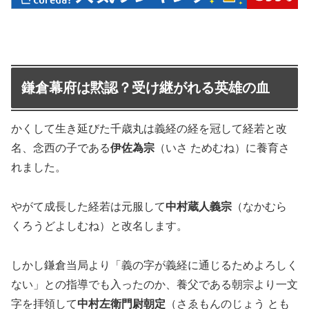
鎌倉幕府は黙認？受け継がれる英雄の血
かくして生き延びた千歳丸は義経の経を冠して経若と改
名、念西の子である
伊佐為宗
（いさ ためむね）に養育さ
れました。
やがて成長した経若は元服して
中村蔵人義宗
（なかむら
くろうどよしむね）と改名します。
しかし鎌倉当局より「義の字が義経に通じるためよろしく
ない」との指導でも入ったのか、養父である朝宗より一文
字を拝領して
中村左衛門尉朝定
（さゑもんのじょう とも