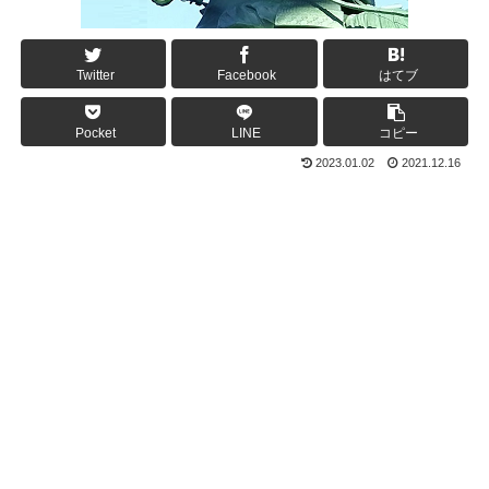
Twitter
Facebook
はてブ
Pocket
LINE
コピー
2023.01.02
2021.12.16