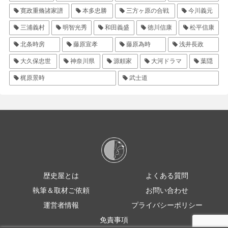
寛政重脩諸家譜
本多忠勝
三方ヶ原の合戦
今川義元
三浦義村
明智光秀
和田義盛
徳川信康
松平信康
北条時房
藤原宣孝
藤原為時
浅井長政
大久保忠世
神奈川県
源頼家
大河ドラマ
葉隠
梶原景時
武士道
歴史屋とは
よくある質問
執筆＆取材ご依頼
お問い合わせ
運営者情報
プライバシーポリシー
免責事項