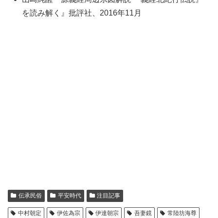
を読み解く』批評社、2016年11月
伝承民俗
平安時代
注目記事
中村朝定
伊佐為宗
伊達朝宗
吾妻鏡
常陸坊海尊