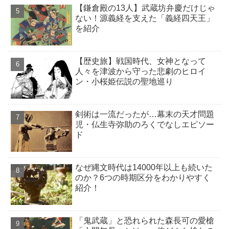
【鎌倉殿の13人】武蔵坊弁慶だけじゃ
ない！源義経を支えた「義経四天王」
を紹介
【歴史旅】戦国時代、女神となって
人々を津波から守った悲劇のヒロイ
ン・小桜姫伝説の聖地巡り
剣術は一流だったが…幕末の天才問題
児・仏生寺弥助のろくでなしエピソー
ド
なぜ縄文時代は14000年以上も続いた
のか？6つの時期区分をわかりやすく
紹介！
「鬼武蔵」と恐れられた森長可の愛槍