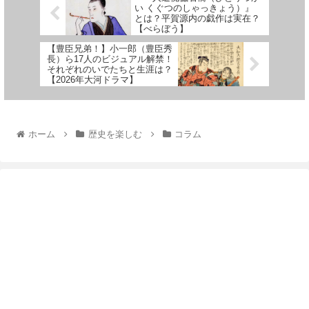
い くぐつのしゃっきょう）』
とは？平賀源内の戯作は実在？
【べらぼう】
【豊臣兄弟！】小一郎（豊臣秀
長）ら17人のビジュアル解禁！
それぞれのいでたちと生涯は？
【2026年大河ドラマ】
ホーム
歴史を楽しむ
コラム