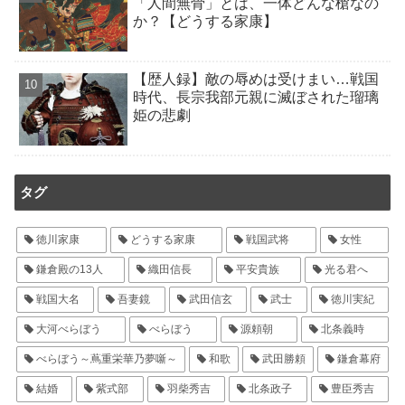
「人間無骨」とは、一体どんな槍なの
か？【どうする家康】
【歴人録】敵の辱めは受けまい…戦国
時代、長宗我部元親に滅ぼされた瑠璃
姫の悲劇
タグ
徳川家康
どうする家康
戦国武将
女性
鎌倉殿の13人
織田信長
平安貴族
光る君へ
戦国大名
吾妻鏡
武田信玄
武士
徳川実紀
大河べらぼう
べらぼう
源頼朝
北条義時
べらぼう～蔦重栄華乃夢噺～
和歌
武田勝頼
鎌倉幕府
結婚
紫式部
羽柴秀吉
北条政子
豊臣秀吉