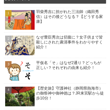
羽柴秀吉に担がれた三法師（織田秀
信）はその後どうなる？【どうする家
康】
なぜ豊臣秀次は切腹に？女子供まで皆
殺しにされた粛清事件をわかりやすく
紹介！
平仮名「そ」はなぜ2通り？どっちが
正しい？それぞれの由来も紹介！
【歴史旅】守護神社（静岡県熱海市）
の御祭神や御神徳は？JR来宮駅から徒
歩10分！