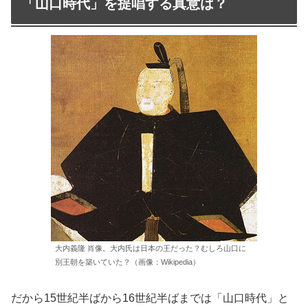
「山口時代」を提唱する真意は？
大内義隆 肖像。大内氏は日本の王だった？むしろ山口に
別王朝を築いていた？（画像：Wikipedia）
だから15世紀半ばから16世紀半ばまでは「山口時代」と