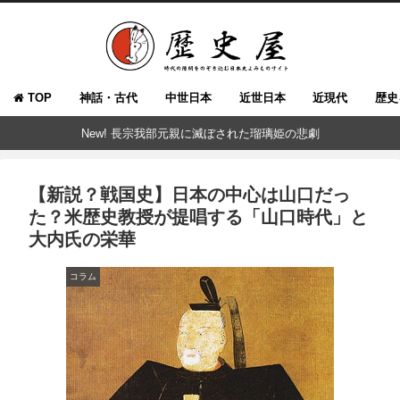
TOP
神話・古代
中世日本
近世日本
近現代
歴史
New! 長宗我部元親に滅ぼされた瑠璃姫の悲劇
【新説？戦国史】日本の中心は山口だっ
た？米歴史教授が提唱する「山口時代」と
大内氏の栄華
コラム