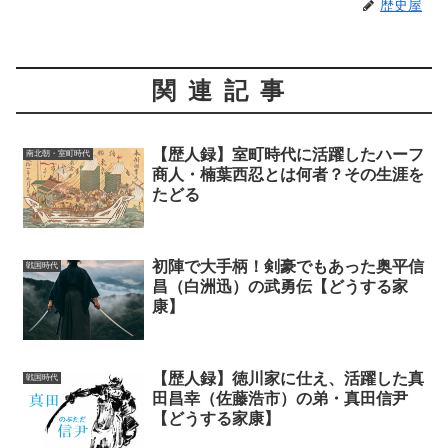
歴史屋
関連記事
【歴人録】室町時代に活躍したハーフ
南北朝・室町時代
商人・楠葉西忍とは何者？その生涯を
たどる
初陣で大手柄！剣豪でもあった奥平信
戦国時代
昌（白洲迅）の武勇伝【どうする家
康】
【歴人録】徳川家に仕え、活躍した真
戦国時代
田昌幸（佐藤浩市）の弟・真田信尹
【どうする家康】