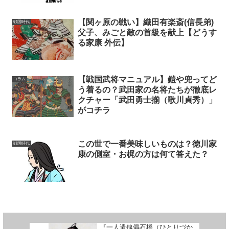
【関ヶ原の戦い】織田有楽斎(信長弟)
戦国時代
父子、みごと敵の首級を献上【どうす
る家康 外伝】
【戦国武将マニュアル】鎧や兜ってど
コラム
う着るの？武田家の名将たちが徹底レ
クチャー「武田勇士揃（歌川貞秀）」
がコチラ
この世で一番美味しいものは？徳川家
戦国時代
康の側室・お梶の方は何て答えた？
『一人遣傀儡石橋（ひとりづか