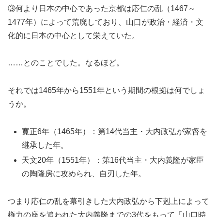
③何より日本の中心であった京都は応仁の乱（1467～
1477年）によって荒廃しており、山口が政治・経済・文
化的に日本の中心として栄えていた。
……とのことでした。なるほど。
それでは1465年から1551年という期間の根拠は何でしょ
うか。
寛正6年（1465年）：第14代当主・大内政弘が家督を
継承した年。
天文20年（1551年）：第16代当主・大内義隆が家臣
の陶隆房に攻められ、自刃した年。
つまり応仁の乱を幕引きした大内政弘から下剋上によって
権力の座を追われた大内義隆までの3代をもって「山口時