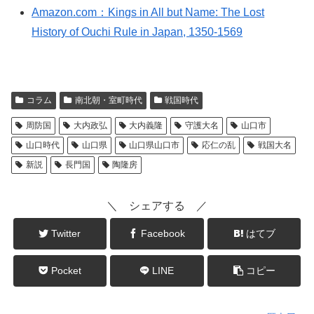
Amazon.com：Kings in All but Name: The Lost
History of Ouchi Rule in Japan, 1350-1569
コラム
南北朝・室町時代
戦国時代
周防国
大内政弘
大内義隆
守護大名
山口市
山口時代
山口県
山口県山口市
応仁の乱
戦国大名
新説
長門国
陶隆房
＼ シェアする ／
Twitter
Facebook
はてブ
Pocket
LINE
コピー