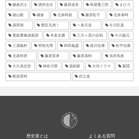
鎌倉武士
酒井忠次
藤原道長
蔦屋重三郎
まひろ
築山殿
鎌倉
北条時政
藤原彰子
北条泰時
源実朝
豊臣兄弟！
一条天皇
今川氏真
寛政重脩諸家譜
本多忠勝
三方ヶ原の合戦
今川義元
三浦義村
明智光秀
和田義盛
徳川信康
松平信康
北条時房
藤原宣孝
藤原為時
浅井長政
大久保忠世
神奈川県
源頼家
大河ドラマ
葉隠
梶原景時
武士道
歴史屋とは
よくある質問