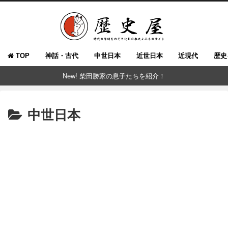
TOP
神話・古代
中世日本
近世日本
近現代
歴史
New! 柴田勝家の息子たちを紹介！
中世日本