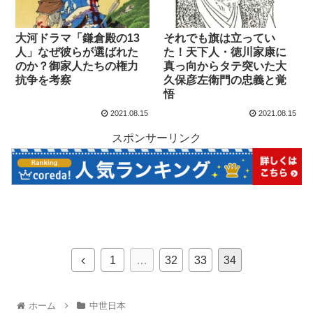
大河ドラマ「鎌倉殿の13
それでも旗は立ってい
人」なぜ彼らが選ばれた
た！天下人・徳川家康に
のか？御家人たちの権力
真っ向からタテ突いた大
抗争を考察
久保彦左衛門の忠義と覚
悟
2021.08.15
2021.08.15
スポンサーリンク
1
…
32
33
34
ホーム
中世日本