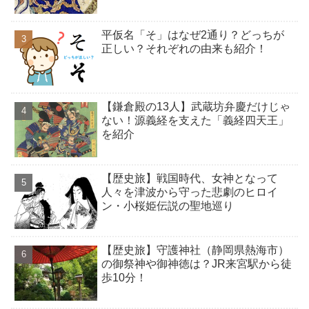
平仮名「そ」はなぜ2通り？どっちが
正しい？それぞれの由来も紹介！
【鎌倉殿の13人】武蔵坊弁慶だけじゃ
ない！源義経を支えた「義経四天王」
を紹介
【歴史旅】戦国時代、女神となって
人々を津波から守った悲劇のヒロイ
ン・小桜姫伝説の聖地巡り
【歴史旅】守護神社（静岡県熱海市）
の御祭神や御神徳は？JR来宮駅から徒
歩10分！