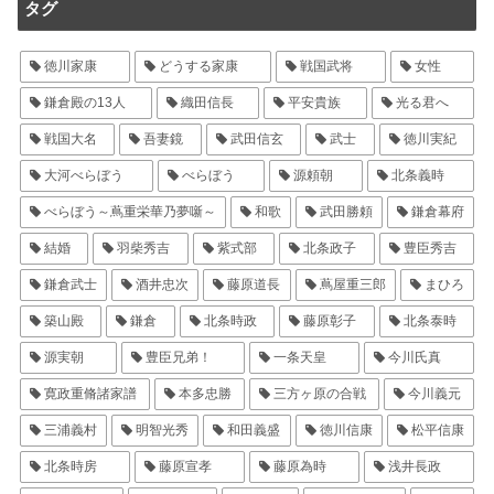
タグ
徳川家康
どうする家康
戦国武将
女性
鎌倉殿の13人
織田信長
平安貴族
光る君へ
戦国大名
吾妻鏡
武田信玄
武士
徳川実紀
大河べらぼう
べらぼう
源頼朝
北条義時
べらぼう～蔦重栄華乃夢噺～
和歌
武田勝頼
鎌倉幕府
結婚
羽柴秀吉
紫式部
北条政子
豊臣秀吉
鎌倉武士
酒井忠次
藤原道長
蔦屋重三郎
まひろ
築山殿
鎌倉
北条時政
藤原彰子
北条泰時
源実朝
豊臣兄弟！
一条天皇
今川氏真
寛政重脩諸家譜
本多忠勝
三方ヶ原の合戦
今川義元
三浦義村
明智光秀
和田義盛
徳川信康
松平信康
北条時房
藤原宣孝
藤原為時
浅井長政