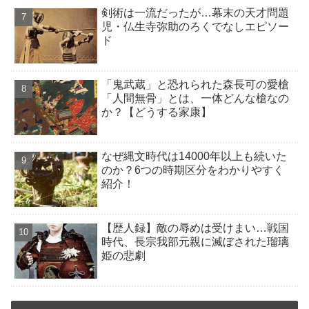
剣術は一流だったが…幕末の天才問題
児・仏生寺弥助のろくでなしエピソー
ド
「鬼武蔵」と恐れられた森長可の愛槍
「人間無骨」とは、一体どんな槍なの
か？【どうする家康】
なぜ縄文時代は14000年以上も続いた
のか？6つの時期区分をわかりやすく
紹介！
【歴人録】敵の辱めは受けまい…戦国
時代、長宗我部元親に滅ぼされた瑠璃
姫の悲劇