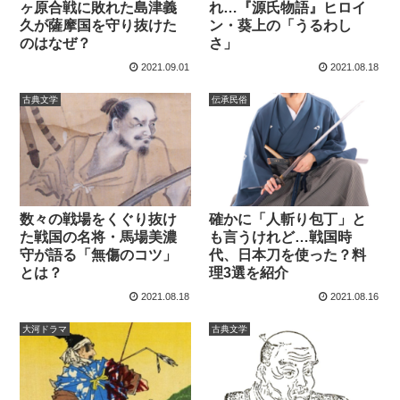
ヶ原合戦に敗れた島津義
れ…『源氏物語』ヒロイ
久が薩摩国を守り抜けた
ン・葵上の「うるわし
のはなぜ？
さ」
2021.09.01
2021.08.18
古典文学
伝承民俗
数々の戦場をくぐり抜け
確かに「人斬り包丁」と
た戦国の名将・馬場美濃
も言うけれど…戦国時
守が語る「無傷のコツ」
代、日本刀を使った？料
とは？
理3選を紹介
2021.08.18
2021.08.16
大河ドラマ
古典文学