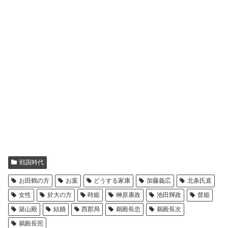
戦国時代
お田鶴の方
お葉
どうする家康
加藤義広
北条氏直
女性
於大の方
時姫
榊原康政
池田輝政
督姫
築山殿
結婚
西郡局
鵜殿長忠
鵜殿長次
鵜殿長照