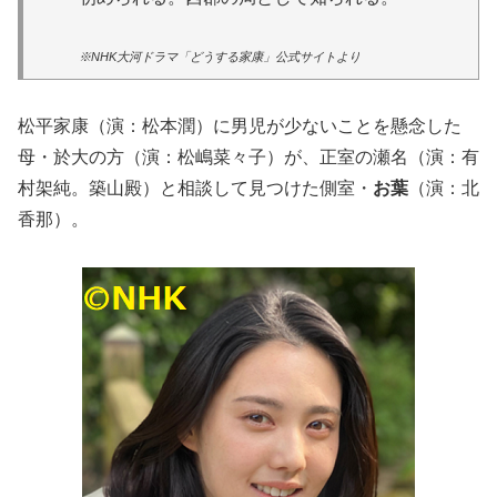
※NHK大河ドラマ「どうする家康」公式サイトより
松平家康（演：松本潤）に男児が少ないことを懸念した
母・於大の方（演：松嶋菜々子）が、正室の瀬名（演：有
村架純。築山殿）と相談して見つけた側室・
お葉
（演：北
香那）。