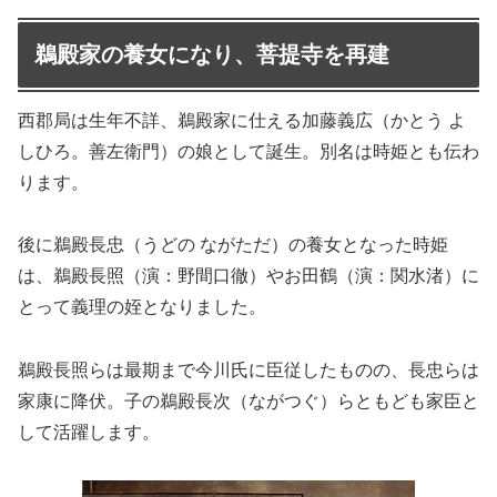
鵜殿家の養女になり、菩提寺を再建
西郡局は生年不詳、鵜殿家に仕える加藤義広（かとう よ
しひろ。善左衛門）の娘として誕生。別名は時姫とも伝わ
ります。
後に鵜殿長忠（うどの ながただ）の養女となった時姫
は、鵜殿長照（演：野間口徹）やお田鶴（演：関水渚）に
とって義理の姪となりました。
鵜殿長照らは最期まで今川氏に臣従したものの、長忠らは
家康に降伏。子の鵜殿長次（ながつぐ）らともども家臣と
して活躍します。