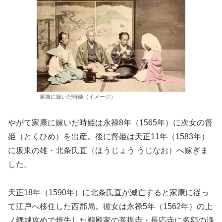
家康に嫁いだ時姫（イメージ）
やがて家康に嫁いだ時姫は永禄8年（1565年）に次女の督
姫（とくひめ）を出産。後に督姫は天正11年（1583年）
に坂東の雄・北条氏直（ほうじょう うじなお）へ嫁ぎま
した。
天正18年（1590年）に北条氏直が滅亡すると家康に従っ
て江戸へ移住した西郡局。彼女は永禄5年（1562年）の上
ノ郷城攻めで焼失した鵜殿家の菩提寺・長応寺に多額の浄