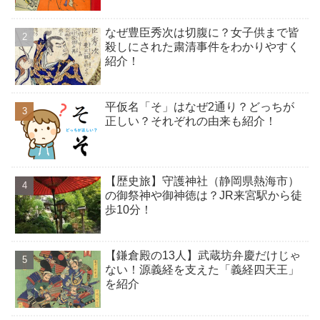
なぜ豊臣秀次は切腹に？女子供まで皆
殺しにされた粛清事件をわかりやすく
紹介！
平仮名「そ」はなぜ2通り？どっちが
正しい？それぞれの由来も紹介！
【歴史旅】守護神社（静岡県熱海市）
の御祭神や御神徳は？JR来宮駅から徒
歩10分！
【鎌倉殿の13人】武蔵坊弁慶だけじゃ
ない！源義経を支えた「義経四天王」
を紹介