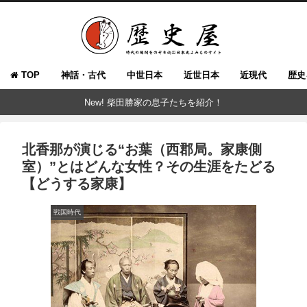
TOP
神話・古代
中世日本
近世日本
近現代
歴史
New! 柴田勝家の息子たちを紹介！
北香那が演じる“お葉（西郡局。家康側
室）”とはどんな女性？その生涯をたどる
【どうする家康】
戦国時代