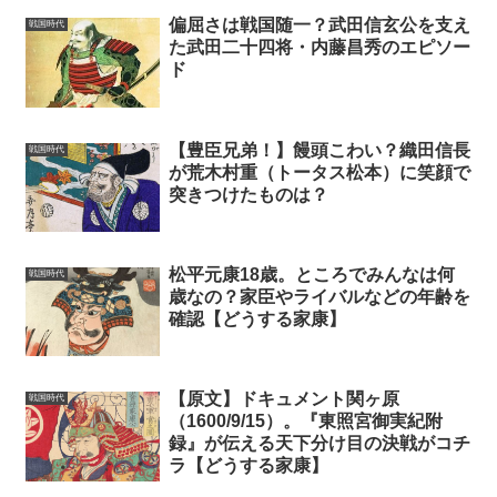
偏屈さは戦国随一？武田信玄公を支え
戦国時代
た武田二十四将・内藤昌秀のエピソー
ド
【豊臣兄弟！】饅頭こわい？織田信長
戦国時代
が荒木村重（トータス松本）に笑顔で
突きつけたものは？
松平元康18歳。ところでみんなは何
戦国時代
歳なの？家臣やライバルなどの年齢を
確認【どうする家康】
【原文】ドキュメント関ヶ原
戦国時代
（1600/9/15）。『東照宮御実紀附
録』が伝える天下分け目の決戦がコチ
ラ【どうする家康】