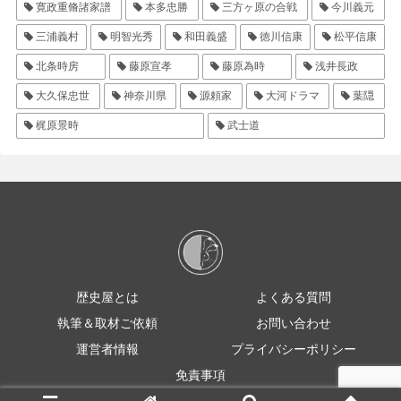
寛政重脩諸家譜
本多忠勝
三方ヶ原の合戦
今川義元
三浦義村
明智光秀
和田義盛
徳川信康
松平信康
北条時房
藤原宣孝
藤原為時
浅井長政
大久保忠世
神奈川県
源頼家
大河ドラマ
葉隠
梶原景時
武士道
歴史屋とは
よくある質問
執筆＆取材ご依頼
お問い合わせ
運営者情報
プライバシーポリシー
免責事項