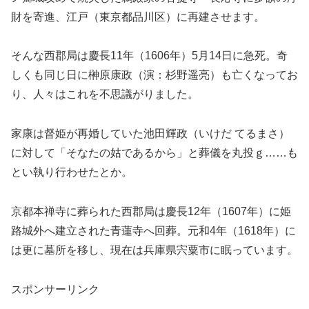
財を寄進、江戸（東京都品川区）に再建させます。
そんな西郡局は慶長11年（1606年）5月14日に急死。奇
しくも同じ日に榊原康政（演：杉野遥亮）も亡くなってお
り、人々はこれを不思議がりました。
家康は督姫が再婚していた池田輝政（いけだ てるまさ）
に対して「そなたの姑であるから」と葬儀を丸投ｇ……も
とい執り行わせたとか。
京都本禅寺に葬られた西郡局は慶長12年（1607年）に姫
路城外へ建立された青蓮寺へ回葬。元和4年（1618年）に
は更に墓所を移し、現在は兵庫県宍粟市に眠っています。
スポンサーリンク