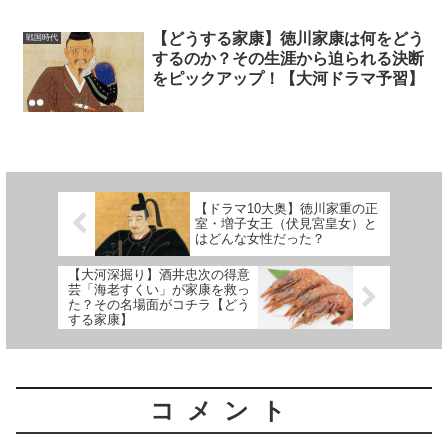
【どうする家康】徳川家康は何をどう
戦国時代
するのか？その生涯から迫られる決断
をピックアップ！【大河ドラマ予習】
【ドラマ10大奥】徳川家重の正
室・増子女王（伏見宮皇女）と
はどんな女性だった？
【大河深掘り】酒井忠次の得意
芸「海老すくい」が家康を救っ
た？その名場面がコチラ【どう
する家康】
コメント