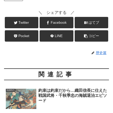
＼ シェアする ／
Twitter
Facebook
はてブ
Pocket
LINE
コピー
歴史屋
関連記事
約束は約束だから…織田信長に仕えた
戦国時代
戦国武将・千秋季忠の海賊退治エピソ
ード