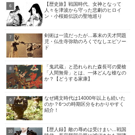
【歴史旅】戦国時代、女神となって
人々を津波から守った悲劇のヒロイ
ン・小桜姫伝説の聖地巡り
剣術は一流だったが…幕末の天才問題
児・仏生寺弥助のろくでなしエピソー
ド
「鬼武蔵」と恐れられた森長可の愛槍
「人間無骨」とは、一体どんな槍なの
か？【どうする家康】
なぜ縄文時代は14000年以上も続いた
のか？6つの時期区分をわかりやすく
紹介！
【歴人録】敵の辱めは受けまい…戦国