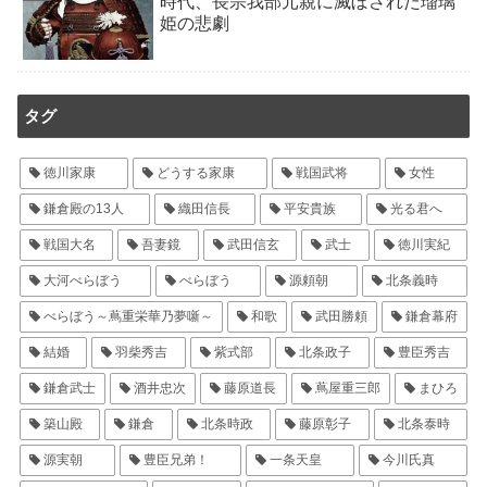
時代、長宗我部元親に滅ぼされた瑠璃
姫の悲劇
タグ
徳川家康
どうする家康
戦国武将
女性
鎌倉殿の13人
織田信長
平安貴族
光る君へ
戦国大名
吾妻鏡
武田信玄
武士
徳川実紀
大河べらぼう
べらぼう
源頼朝
北条義時
べらぼう～蔦重栄華乃夢噺～
和歌
武田勝頼
鎌倉幕府
結婚
羽柴秀吉
紫式部
北条政子
豊臣秀吉
鎌倉武士
酒井忠次
藤原道長
蔦屋重三郎
まひろ
築山殿
鎌倉
北条時政
藤原彰子
北条泰時
源実朝
豊臣兄弟！
一条天皇
今川氏真