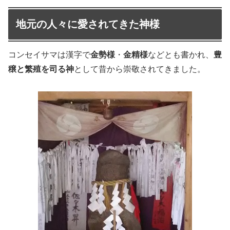
地元の人々に愛されてきた神様
コンセイサマは漢字で
金勢様
・
金精様
などとも書かれ、
豊
穣と繁殖を司る神
として昔から崇敬されてきました。