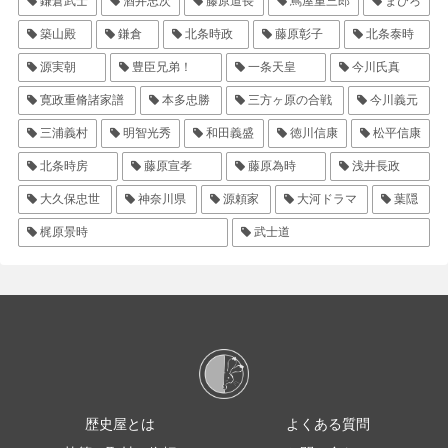
鎌倉武士
酒井忠次
藤原道長
蔦屋重三郎
まひろ
築山殿
鎌倉
北条時政
藤原彰子
北条泰時
源実朝
豊臣兄弟！
一条天皇
今川氏真
寛政重脩諸家譜
本多忠勝
三方ヶ原の合戦
今川義元
三浦義村
明智光秀
和田義盛
徳川信康
松平信康
北条時房
藤原宣孝
藤原為時
浅井長政
大久保忠世
神奈川県
源頼家
大河ドラマ
葉隠
梶原景時
武士道
歴史屋とは
よくある質問