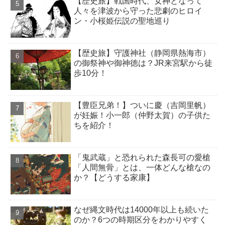
【歴史旅】戦国時代、女神となって
人々を津波から守った悲劇のヒロイ
ン・小桜姫伝説の聖地巡り
【歴史旅】守護神社（静岡県熱海市）
の御祭神や御神徳は？JR来宮駅から徒
歩10分！
【豊臣兄弟！】ついに慶（吉岡里帆）
が妊娠！小一郎（仲野太賀）の子供た
ちを紹介！
「鬼武蔵」と恐れられた森長可の愛槍
「人間無骨」とは、一体どんな槍なの
か？【どうする家康】
なぜ縄文時代は14000年以上も続いた
のか？6つの時期区分をわかりやすく