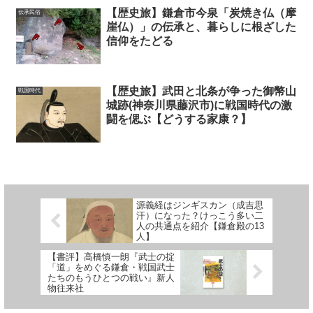
【歴史旅】鎌倉市今泉「炭焼き仏（摩
伝承民俗
崖仏）」の伝承と、暮らしに根ざした
信仰をたどる
【歴史旅】武田と北条が争った御幣山
戦国時代
城跡(神奈川県藤沢市)に戦国時代の激
闘を偲ぶ【どうする家康？】
源義経はジンギスカン（成吉思
汗）になった？けっこう多い二
人の共通点を紹介【鎌倉殿の13
人】
【書評】高橋慎一朗『武士の掟
「道」をめぐる鎌倉・戦国武士
たちのもうひとつの戦い』新人
物往来社