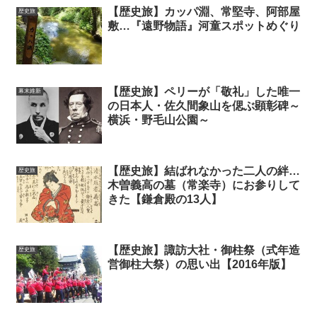
【歴史旅】カッパ淵、常堅寺、阿部屋
歴史旅
敷…『遠野物語』河童スポットめぐり
【歴史旅】ペリーが「敬礼」した唯一
幕末維新
の日本人・佐久間象山を偲ぶ顕彰碑～
横浜・野毛山公園～
【歴史旅】結ばれなかった二人の絆…
歴史旅
木曽義高の墓（常楽寺）にお参りして
きた【鎌倉殿の13人】
【歴史旅】諏訪大社・御柱祭（式年造
歴史旅
営御柱大祭）の思い出【2016年版】