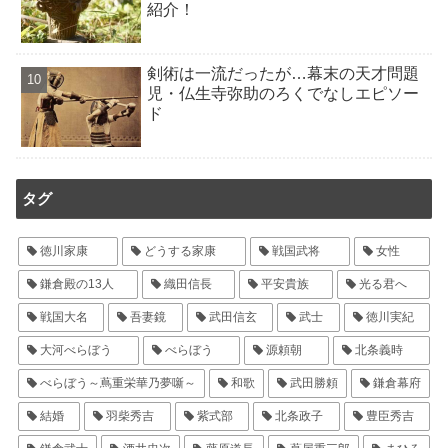
紹介！
剣術は一流だったが…幕末の天才問題
児・仏生寺弥助のろくでなしエピソー
ド
タグ
徳川家康
どうする家康
戦国武将
女性
鎌倉殿の13人
織田信長
平安貴族
光る君へ
戦国大名
吾妻鏡
武田信玄
武士
徳川実紀
大河べらぼう
べらぼう
源頼朝
北条義時
べらぼう～蔦重栄華乃夢噺～
和歌
武田勝頼
鎌倉幕府
結婚
羽柴秀吉
紫式部
北条政子
豊臣秀吉