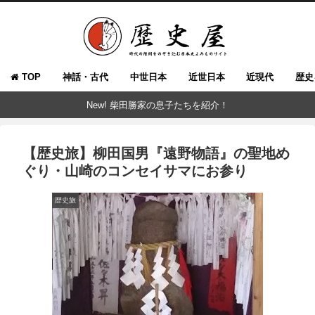
TOP
神話・古代
中世日本
近世日本
近現代
歴史
New! 柴田勝家の息子たちを紹介！
【歴史旅】柳田国男『遠野物語』の聖地め
ぐり・山崎のコンセイサマにお参り
歴史旅