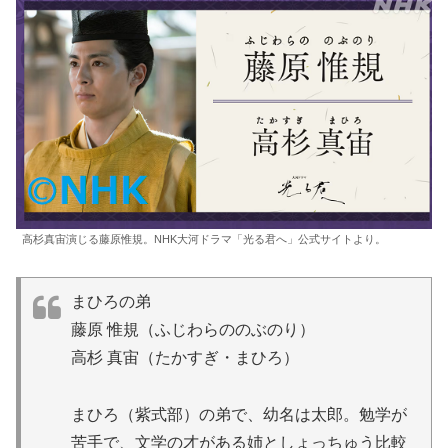
高杉真宙演じる藤原惟規。NHK大河ドラマ「光る君へ」公式サイトより。
まひろの弟
藤原 惟規（ふじわらののぶのり）
高杉 真宙（たかすぎ・まひろ）
まひろ（紫式部）の弟で、幼名は太郎。勉学が
苦手で、文学の才がある姉としょっちゅう比較