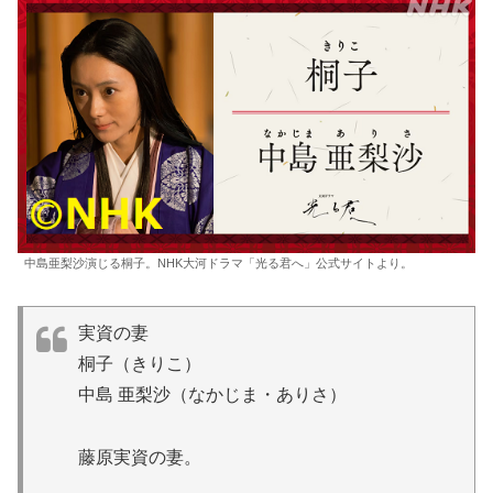
中島亜梨沙演じる桐子。NHK大河ドラマ「光る君へ」公式サイトより。
実資の妻
桐子（きりこ）
中島 亜梨沙（なかじま・ありさ）
藤原実資の妻。