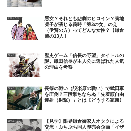
悪女？それとも悲劇のヒロイン？菊地
大河ドラマ
凛子が演じる義時「第3の女」のえ
（伊賀の方）ってどんな女性？【鎌倉
殿の13人】
歴史ゲーム「信長の野望」タイトルの
コラム
謎。織田信長が主人公に選ばれた人気
の理由を考察
長篠の戦い（設楽原の戦い）で武田軍
コラム
を圧倒？三段撃ちならぬ「先着順自由
連射（射撃）」とは【どうする家康】
【見学】限界鎌倉御家人オタクによる
コラム
交流・ぷちぷち同人即売会企画「イザ