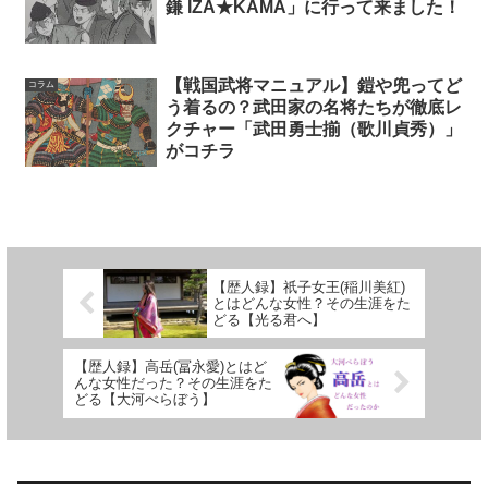
鎌 IZA★KAMA」に行って来ました！
【戦国武将マニュアル】鎧や兜ってど
コラム
う着るの？武田家の名将たちが徹底レ
クチャー「武田勇士揃（歌川貞秀）」
がコチラ
【歴人録】祇子女王(稲川美紅)
とはどんな女性？その生涯をた
どる【光る君へ】
【歴人録】高岳(冨永愛)とはど
んな女性だった？その生涯をた
どる【大河べらぼう】