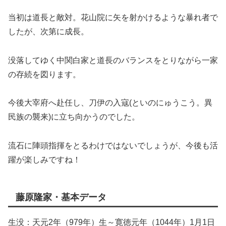
当初は道長と敵対。花山院に矢を射かけるような暴れ者で
したが、次第に成長。
没落してゆく中関白家と道長のバランスをとりながら一家
の存続を図ります。
今後大宰府へ赴任し、刀伊の入寇(といのにゅうこう。異
民族の襲来)に立ち向かうのでした。
流石に陣頭指揮をとるわけではないでしょうが、今後も活
躍が楽しみですね！
藤原隆家・基本データ
生没：天元2年（979年）生～寛徳元年（1044年）1月1日