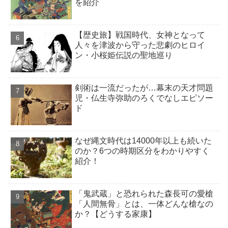
を紹介
【歴史旅】戦国時代、女神となって
人々を津波から守った悲劇のヒロイ
ン・小桜姫伝説の聖地巡り
剣術は一流だったが…幕末の天才問題
児・仏生寺弥助のろくでなしエピソー
ド
なぜ縄文時代は14000年以上も続いた
のか？6つの時期区分をわかりやすく
紹介！
「鬼武蔵」と恐れられた森長可の愛槍
「人間無骨」とは、一体どんな槍なの
か？【どうする家康】