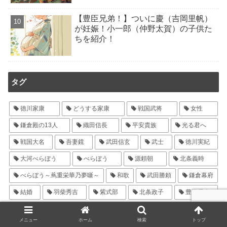
【豊臣兄弟！】ついに慶（吉岡里帆）
が妊娠！小一郎（仲野太賀）の子供た
ちを紹介！
タグ
徳川家康
どうする家康
戦国武将
女性
鎌倉殿の13人
織田信長
平安貴族
光る君へ
戦国大名
吾妻鏡
武田信玄
武士
徳川実紀
大河べらぼう
べらぼう
源頼朝
北条義時
べらぼう～蔦重栄華乃夢噺～
和歌
武田勝頼
鎌倉幕府
結婚
羽柴秀吉
紫式部
北条政子
豊臣秀吉
鎌倉武士
酒井忠次
藤原道長
蔦屋重三郎
まひろ
メニュー
ホーム
検索
トップ
築山殿
鎌倉
北条時政
藤原彰子
北条泰時