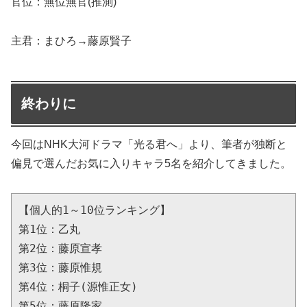
官位：無位無官(推測)
主君：まひろ→藤原賢子
終わりに
今回はNHK大河ドラマ「光る君へ」より、筆者が独断と
偏見で選んだお気に入りキャラ5名を紹介してきました。
【個人的1～10位ランキング】
第1位：乙丸
第2位：藤原宣孝
第3位：藤原惟規
第4位：桐子(源惟正女)
第5位：藤原隆家