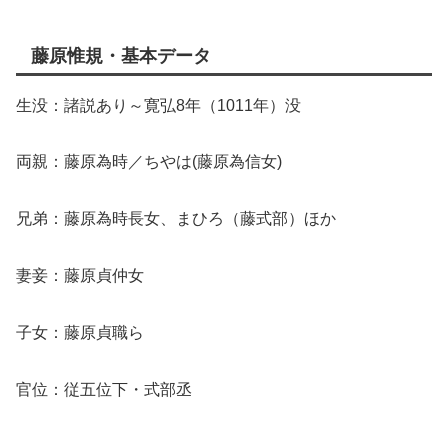
藤原惟規・基本データ
生没：諸説あり～寛弘8年（1011年）没
両親：藤原為時／ちやは(藤原為信女)
兄弟：藤原為時長女、まひろ（藤式部）ほか
妻妾：藤原貞仲女
子女：藤原貞職ら
官位：従五位下・式部丞