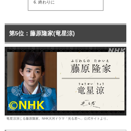
終わりに
第5位：藤原隆家(竜星涼)
竜星涼演じる藤原隆家。NHK大河ドラマ「光る君へ」公式サイトより。