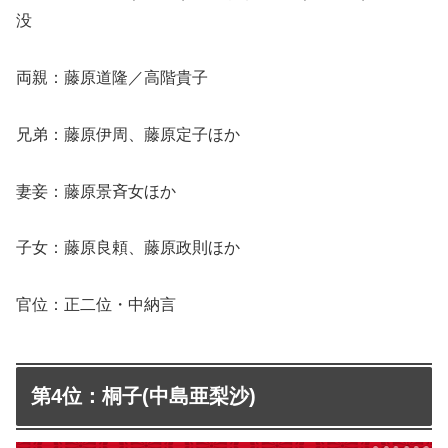
没
両親：藤原道隆／高階貴子
兄弟：藤原伊周、藤原定子ほか
妻妾：藤原景斉女ほか
子女：藤原良頼、藤原政則ほか
官位：正二位・中納言
第4位：桐子(中島亜梨沙)