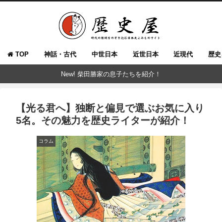
TOP
神話・古代
中世日本
近世日本
近現代
歴史
New! 柴田勝家の息子たちを紹介！
【光る君へ】独断と偏見で選ぶお気に入り
5名。その魅力を歴史ライターが紹介！
コラム