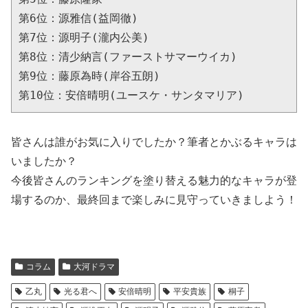
第6位：源雅信(益岡徹)
第7位：源明子(瀧内公美)
第8位：清少納言(ファーストサマーウイカ)
第9位：藤原為時(岸谷五朗)
第10位：安倍晴明(ユースケ・サンタマリア)
皆さんは誰がお気に入りでしたか？筆者とかぶるキャラは
いましたか？
今後皆さんのランキングを塗り替える魅力的なキャラが登
場するのか、最終回まで楽しみに見守っていきましよう！
コラム
大河ドラマ
乙丸
光る君へ
安倍晴明
平安貴族
桐子