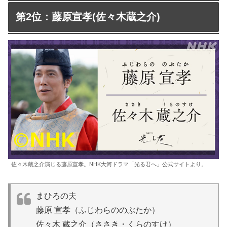
第2位：藤原宣孝(佐々木蔵之介)
佐々木蔵之介演じる藤原宣孝。NHK大河ドラマ「光る君へ」公式サイトより。
まひろの夫
藤原 宣孝（ふじわらののぶたか）
佐々木 蔵之介（ささき・くらのすけ）