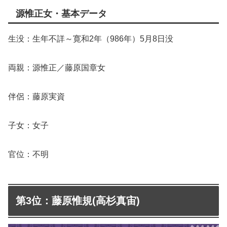
源惟正女・基本データ
生没：生年不詳～寛和2年（986年）5月8日没
両親：源惟正／藤原国章女
伴侶：藤原実資
子女：女子
官位：不明
第3位：藤原惟規(高杉真宙)