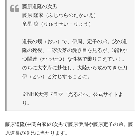
藤原道隆の次男
藤原 隆家（ふじわらのたかいえ）
竜星 涼（りゅうせい・りょう）
道長の甥（おい）で、伊周、定子の弟。父の道
隆の死後、一家没落の憂き目を見るが、冷静か
つ闊達（かったつ）な性格で乗りこえていく。
のちに大宰府に赴任し、大陸から攻めてきた刀
伊（とい）と対じすることに。
※NHK大河ドラマ「光る君へ」公式サイトよ
り。
藤原道隆(中関白家)の次男で藤原伊周や藤原定子の弟。藤
原道長の従兄に当たります。