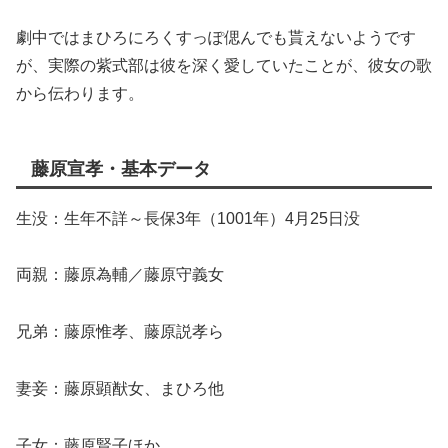
劇中ではまひろにろくすっぽ偲んでも貰えないようです
が、実際の紫式部は彼を深く愛していたことが、彼女の歌
から伝わります。
藤原宣孝・基本データ
生没：生年不詳～長保3年（1001年）4月25日没
両親：藤原為輔／藤原守義女
兄弟：藤原惟孝、藤原説孝ら
妻妾：藤原顕猷女、まひろ他
子女：藤原賢子ほか