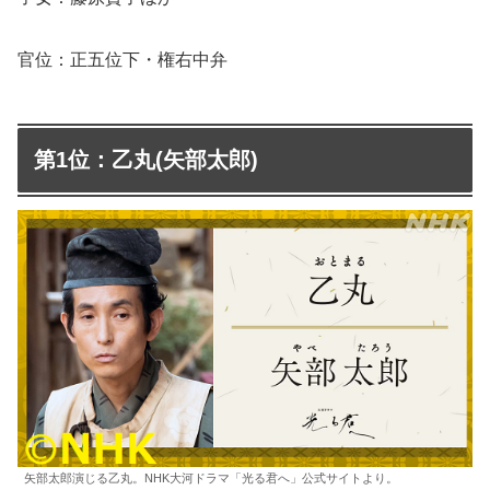
官位：正五位下・権右中弁
第1位：乙丸(矢部太郎)
矢部太郎演じる乙丸。NHK大河ドラマ「光る君へ」公式サイトより。