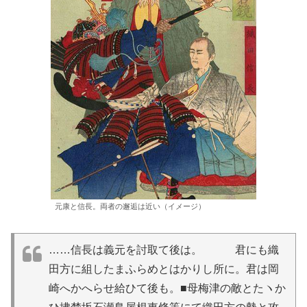
元康と信長。両者の邂逅は近い（イメージ）
……信長は義元を討取て後は。 君にも織
田方に組したまふらめとはかりし所に。君は岡
崎へかへらせ給ひて後も。■母梅津の敵とたヽか