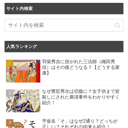
サイト内検索
人気ランキング
羽柴秀吉に担がれた三法師（織田秀
信）はその後どうなる？【どうする家
康】
なぜ豊臣秀次は切腹に？女子供まで皆
殺しにされた粛清事件をわかりやすく
紹介！
平仮名「そ」はなぜ2通り？どっちが
正しい？それぞれの由来も紹介！