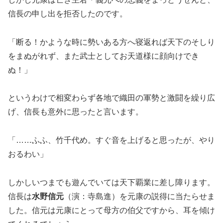
信長の申し出を拒否したのです。
「断る！かような時に勢いある方へ寝返れば天下のそしり
をまぬがれず、また武士としてお天道様に顔向けでき
ぬ！」
というわけで相変わらず各地で織田の軍勢と激闘を繰り広
げ、信長も意外に思ったと言います。
「……ふふ、竹千代め。すぐ音を上げると思ったが、やり
おるわい」
しかしいつまでも遊んでいては天下覇業に差し障ります。
信長は
水野信元
（演：寺島進）を元康の説得に当たらせま
した。信元は元康にとって母方の伯父ですから、耳を傾け