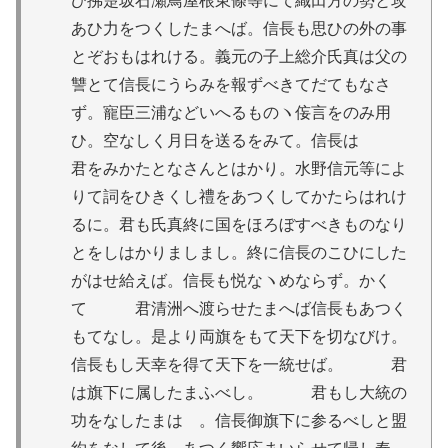
ひ拂楚坂石瀬鳥屋根東條等にて織田方の勢と攻
あひ力をつくしたまへば。信長も思ひの外の事
とぞおもはれける。義元の子上総介氏真は父の
讐とて信長にうらみを報ずべきてだてもなさ
ず。寵臣三浦などいへるものヽ侫言をのみ用
ひ。空なしく月日を送るをみて。信長は
君をみかたとなさんとはかり。水野信元等によ
りて詞をひきくし禮をあつくしてかたらはれけ
るに。君も氏真終に国をほろぼすべきものなり
とをしはかりましまし。終に信長のこひにした
がはせ給えば。信長も悦なヽめならず。かく
て 君清洲へ渡らせたまへば信長もあつく
もてなし。是より両旗をもて天下を切なびけ。
信長もし天幸を得て天下を一統せば。 君
は旗下に属したまふべし。 君もし大統の
功をなしたまはゞ。信長御旗下に参るべしと盟