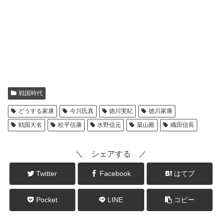
戦国時代
どうする家康
今川氏真
徳川実紀
徳川家康
戦国大名
松平信康
水野信元
築山殿
織田信長
＼ シェアする ／
Twitter
Facebook
はてブ
Pocket
LINE
コピー