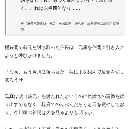
約をなして後。あつく饗応まいらせて帰し奉
る。これは永禄四年なり……
※『東照宮御実紀』巻二 永禄四年－同七年「永禄四年元康與信長同
盟」
桶狭間で義元を討ち取った信長は、元康を仲間に引き入れ
ようと呼びかけました。
「なぁ、もう今川は落ち目だ。共に手を組んで遺領を切り
取ろうぜ」
氏真は父（義元）を討たれたというのに仇討ちの軍勢を繰
り出すでもなく、駿府でのんべんだらりと日を費やしてお
り、今川家の斜陽は火を見るよりも明らか。
しかし元康は亡き主君・義元への忠義をまっとうせんと、