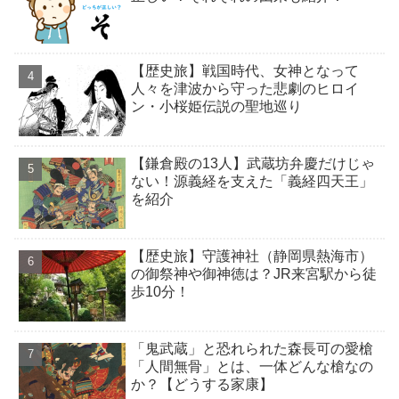
【歴史旅】戦国時代、女神となって
人々を津波から守った悲劇のヒロイ
ン・小桜姫伝説の聖地巡り
【鎌倉殿の13人】武蔵坊弁慶だけじゃ
ない！源義経を支えた「義経四天王」
を紹介
【歴史旅】守護神社（静岡県熱海市）
の御祭神や御神徳は？JR来宮駅から徒
歩10分！
「鬼武蔵」と恐れられた森長可の愛槍
「人間無骨」とは、一体どんな槍なの
か？【どうする家康】