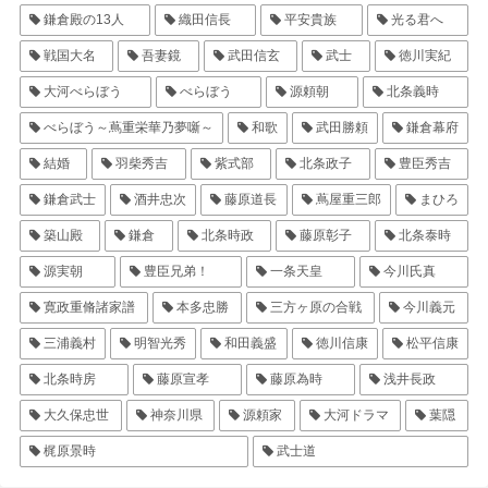
鎌倉殿の13人
織田信長
平安貴族
光る君へ
戦国大名
吾妻鏡
武田信玄
武士
徳川実紀
大河べらぼう
べらぼう
源頼朝
北条義時
べらぼう～蔦重栄華乃夢噺～
和歌
武田勝頼
鎌倉幕府
結婚
羽柴秀吉
紫式部
北条政子
豊臣秀吉
鎌倉武士
酒井忠次
藤原道長
蔦屋重三郎
まひろ
築山殿
鎌倉
北条時政
藤原彰子
北条泰時
源実朝
豊臣兄弟！
一条天皇
今川氏真
寛政重脩諸家譜
本多忠勝
三方ヶ原の合戦
今川義元
三浦義村
明智光秀
和田義盛
徳川信康
松平信康
北条時房
藤原宣孝
藤原為時
浅井長政
大久保忠世
神奈川県
源頼家
大河ドラマ
葉隠
梶原景時
武士道