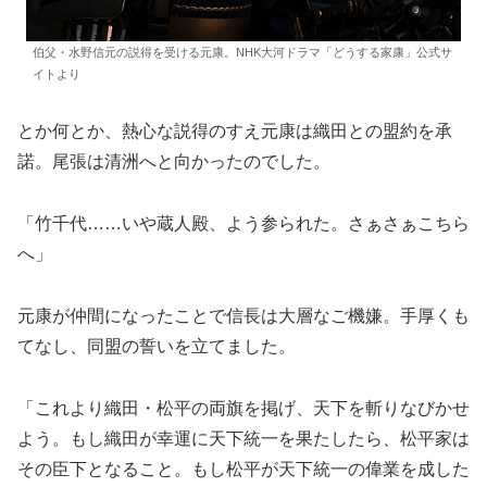
伯父・水野信元の説得を受ける元康。NHK大河ドラマ「どうする家康」公式サ
イトより
とか何とか、熱心な説得のすえ元康は織田との盟約を承
諾。尾張は清洲へと向かったのでした。
「竹千代……いや蔵人殿、よう参られた。さぁさぁこちら
へ」
元康が仲間になったことで信長は大層なご機嫌。手厚くも
てなし、同盟の誓いを立てました。
「これより織田・松平の両旗を掲げ、天下を斬りなびかせ
よう。もし織田が幸運に天下統一を果たしたら、松平家は
その臣下となること。もし松平が天下統一の偉業を成した