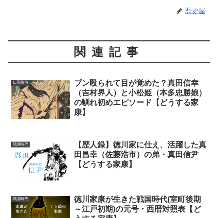
歴史屋
関連記事
ブン殴られて目が覚めた？真田信幸
伝承民俗
（吉村界人）と小松姫（本多忠勝娘）
の馴れ初めエピソード【どうする家
康】
【歴人録】徳川家に仕え、活躍した真
戦国時代
田昌幸（佐藤浩市）の弟・真田信尹
【どうする家康】
徳川家康が生きた戦国時代(室町後期
戦国時代
～江戸初期)の元号・西暦対照表【ど