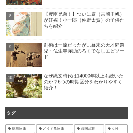
【豊臣兄弟！】ついに慶（吉岡里帆）
が妊娠！小一郎（仲野太賀）の子供た
ちを紹介！
剣術は一流だったが…幕末の天才問題
児・仏生寺弥助のろくでなしエピソー
ド
なぜ縄文時代は14000年以上も続いた
のか？6つの時期区分をわかりやすく
紹介！
タグ
徳川家康
どうする家康
戦国武将
女性