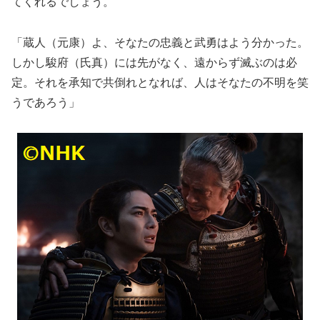
てくれるでしょう。
「蔵人（元康）よ、そなたの忠義と武勇はよう分かった。
しかし駿府（氏真）には先がなく、遠からず滅ぶのは必
定。それを承知で共倒れとなれば、人はそなたの不明を笑
うであろう」