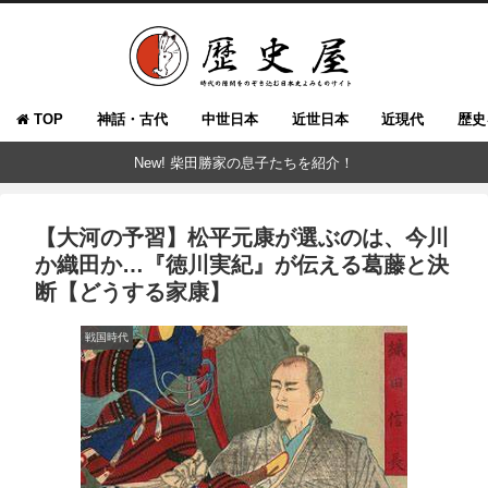
TOP
神話・古代
中世日本
近世日本
近現代
歴史
New! 柴田勝家の息子たちを紹介！
【大河の予習】松平元康が選ぶのは、今川
か織田か…『徳川実紀』が伝える葛藤と決
断【どうする家康】
戦国時代