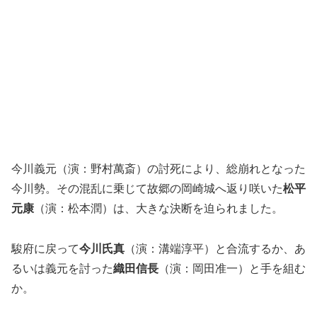
今川義元（演：野村萬斎）の討死により、総崩れとなった
今川勢。その混乱に乗じて故郷の岡崎城へ返り咲いた
松平
元康
（演：松本潤）は、大きな決断を迫られました。
駿府に戻って
今川氏真
（演：溝端淳平）と合流するか、あ
るいは義元を討った
織田信長
（演：岡田准一）と手を組む
か。