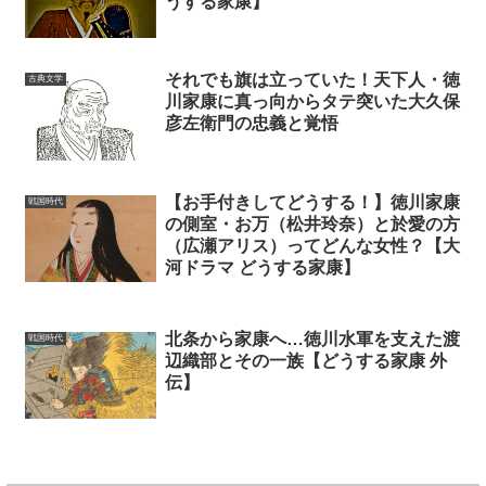
うする家康】
それでも旗は立っていた！天下人・徳
古典文学
川家康に真っ向からタテ突いた大久保
彦左衛門の忠義と覚悟
【お手付きしてどうする！】徳川家康
戦国時代
の側室・お万（松井玲奈）と於愛の方
（広瀬アリス）ってどんな女性？【大
河ドラマ どうする家康】
北条から家康へ…徳川水軍を支えた渡
戦国時代
辺織部とその一族【どうする家康 外
伝】