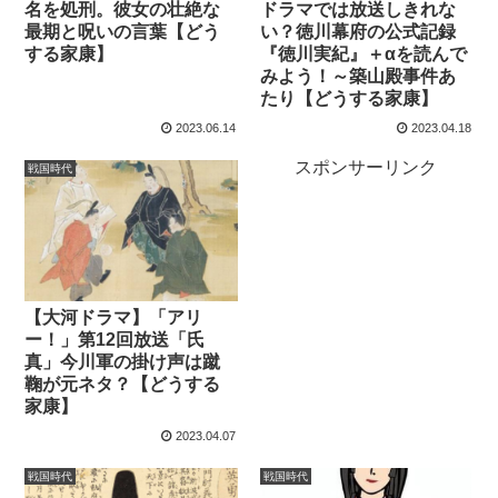
名を処刑。彼女の壮絶な
ドラマでは放送しきれな
最期と呪いの言葉【どう
い？徳川幕府の公式記録
する家康】
『徳川実紀』＋αを読んで
みよう！～築山殿事件あ
たり【どうする家康】
2023.06.14
2023.04.18
スポンサーリンク
戦国時代
【大河ドラマ】「アリ
ー！」第12回放送「氏
真」今川軍の掛け声は蹴
鞠が元ネタ？【どうする
家康】
2023.04.07
戦国時代
戦国時代