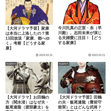
今川氏真の正室・糸（早
【大河ドラマ予習】家康
川殿）。志田未来が演じ
は本当に上洛したの？第
る夫婦愛に注目！【どう
13回放送「家康、都へゆ
する家康】
く」考察【どうする家
康】
2023.03.31
2023.03.21
戦国時代
戦国時代
【大河ドラマ】お田鶴の
【大河ドラマ予習】田鶴
方（関水渚）はなぜ夫・
の夫・飯尾連龍（豊前守
飯尾連龍（渡部豪太）を
致実）とはどんな武将？