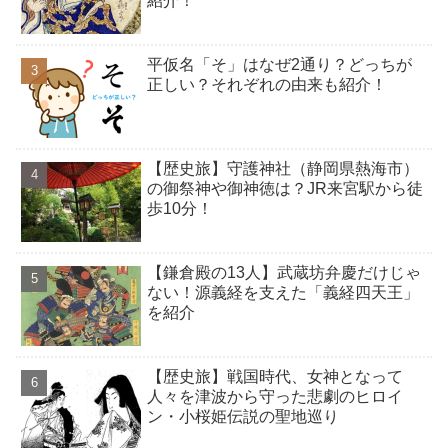
紹介！
平仮名「そ」はなぜ2通り？どっちが
正しい？それぞれの由来も紹介！
【歴史旅】守護神社（静岡県熱海市）
の御祭神や御神徳は？JR来宮駅から徒
歩10分！
【鎌倉殿の13人】武蔵坊弁慶だけじゃ
ない！源義経を支えた「義経四天王」
を紹介
【歴史旅】戦国時代、女神となって
人々を津波から守った悲劇のヒロイ
ン・小桜姫伝説の聖地巡り