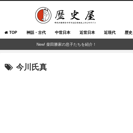
TOP
神話・古代
中世日本
近世日本
近現代
歴史
New! 柴田勝家の息子たちを紹介！
今川氏真