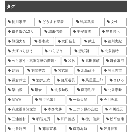
タグ
徳川家康
どうする家康
戦国武将
女性
鎌倉殿の13人
織田信長
平安貴族
光る君へ
戦国大名
吾妻鏡
武田信玄
武士
徳川実紀
大河べらぼう
べらぼう
源頼朝
北条義時
べらぼう～蔦重栄華乃夢噺～
和歌
武田勝頼
鎌倉幕府
結婚
羽柴秀吉
紫式部
北条政子
豊臣秀吉
鎌倉武士
酒井忠次
藤原道長
蔦屋重三郎
まひろ
築山殿
鎌倉
北条時政
藤原彰子
北条泰時
源実朝
豊臣兄弟！
一条天皇
今川氏真
寛政重脩諸家譜
本多忠勝
三方ヶ原の合戦
今川義元
三浦義村
明智光秀
和田義盛
徳川信康
松平信康
北条時房
藤原宣孝
藤原為時
浅井長政