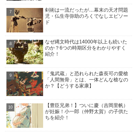
剣術は一流だったが…幕末の天才問題
児・仏生寺弥助のろくでなしエピソー
ド
なぜ縄文時代は14000年以上も続いた
のか？6つの時期区分をわかりやすく
紹介！
「鬼武蔵」と恐れられた森長可の愛槍
「人間無骨」とは、一体どんな槍なの
か？【どうする家康】
【豊臣兄弟！】ついに慶（吉岡里帆）
が妊娠！小一郎（仲野太賀）の子供た
ちを紹介！