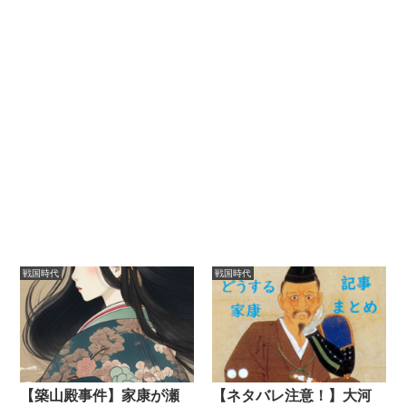
戦国時代
戦国時代
【築山殿事件】家康が瀬
【ネタバレ注意！】大河