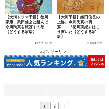
【大河ドラマ予習】徳川
【大河予習】織田信長の
家康、武田信玄と組んで
上洛、今川氏真の凋
今川氏真を滅ぼすの巻
落……『徳川実紀』はこ
【どうする家康】
う書いた【どうする家
康】
2023.01.29
2023.01.28
スポンサーリンク
次のページ
1
2