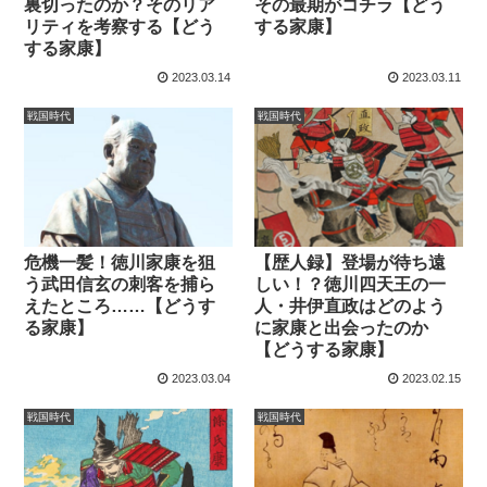
裏切ったのか？そのリア
その最期がコチラ【どう
リティを考察する【どう
する家康】
する家康】
2023.03.14
2023.03.11
戦国時代
戦国時代
危機一髪！徳川家康を狙
【歴人録】登場が待ち遠
う武田信玄の刺客を捕ら
しい！？徳川四天王の一
えたところ……【どうす
人・井伊直政はどのよう
る家康】
に家康と出会ったのか
【どうする家康】
2023.03.04
2023.02.15
戦国時代
戦国時代