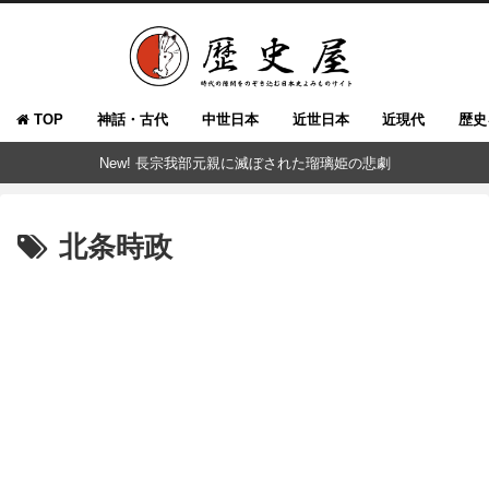
TOP
神話・古代
中世日本
近世日本
近現代
歴史
New! 長宗我部元親に滅ぼされた瑠璃姫の悲劇
北条時政