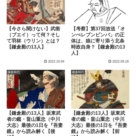
【今さら聞けない】武衛
【考察】第37回放送「オ
（ブエイ）って何？そし
ンべレブンビンバ」の正
て羽林（ウリン）とは？
体は、娘に寄り添う北条
【鎌倉殿の13人】
時政自身？【鎌倉殿の13
人】
2022.10.04
2022.09.18
鎌倉時代
鎌倉時代
【鎌倉殿の13人】坂東武
【鎌倉殿の13人】坂東武
者の鑑・畠山重忠（中川
者の鑑・畠山重忠（中川
大志）最後の1日を『吾妻
大志）最後の1日を『吾妻
鏡』から読み解く【後
鏡』から読み解く【前