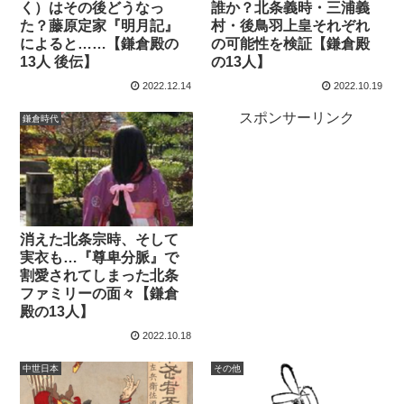
く）はその後どうなっ
誰か？北条義時・三浦義
た？藤原定家『明月記』
村・後鳥羽上皇それぞれ
によると……【鎌倉殿の
の可能性を検証【鎌倉殿
13人 後伝】
の13人】
2022.12.14
2022.10.19
スポンサーリンク
鎌倉時代
消えた北条宗時、そして
実衣も…『尊卑分脈』で
割愛されてしまった北条
ファミリーの面々【鎌倉
殿の13人】
2022.10.18
中世日本
その他