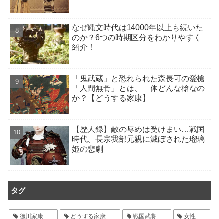
なぜ縄文時代は14000年以上も続いた
のか？6つの時期区分をわかりやすく
紹介！
「鬼武蔵」と恐れられた森長可の愛槍
「人間無骨」とは、一体どんな槍なの
か？【どうする家康】
【歴人録】敵の辱めは受けまい…戦国
時代、長宗我部元親に滅ぼされた瑠璃
姫の悲劇
タグ
徳川家康
どうする家康
戦国武将
女性