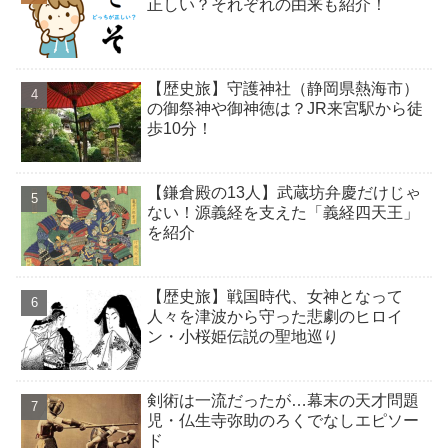
正しい？それぞれの由来も紹介！
【歴史旅】守護神社（静岡県熱海市）
の御祭神や御神徳は？JR来宮駅から徒
歩10分！
【鎌倉殿の13人】武蔵坊弁慶だけじゃ
ない！源義経を支えた「義経四天王」
を紹介
【歴史旅】戦国時代、女神となって
人々を津波から守った悲劇のヒロイ
ン・小桜姫伝説の聖地巡り
剣術は一流だったが…幕末の天才問題
児・仏生寺弥助のろくでなしエピソー
ド