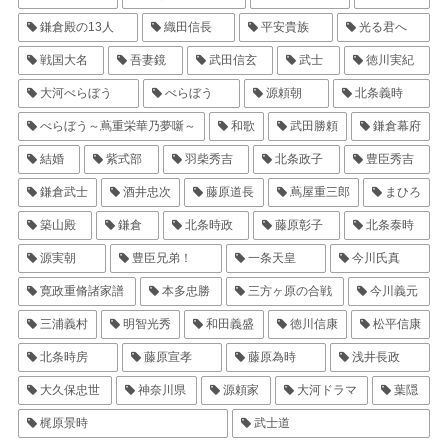
鎌倉殿の13人
織田信長
平安貴族
光る君へ
戦国大名
吾妻鏡
武田信玄
武士
徳川実紀
大河べらぼう
べらぼう
源頼朝
北条義時
べらぼう～蔦重栄華乃夢噺～
和歌
武田勝頼
鎌倉幕府
結婚
紫式部
羽柴秀吉
北条政子
豊臣秀吉
鎌倉武士
酒井忠次
藤原道長
蔦屋重三郎
まひろ
築山殿
鎌倉
北条時政
藤原彰子
北条泰時
源実朝
豊臣兄弟！
一条天皇
今川氏真
寛政重脩諸家譜
本多忠勝
三方ヶ原の合戦
今川義元
三浦義村
明智光秀
和田義盛
徳川信康
松平信康
北条時房
藤原宣孝
藤原為時
浅井長政
大久保忠世
神奈川県
源頼家
大河ドラマ
葉隠
梶原景時
武士道