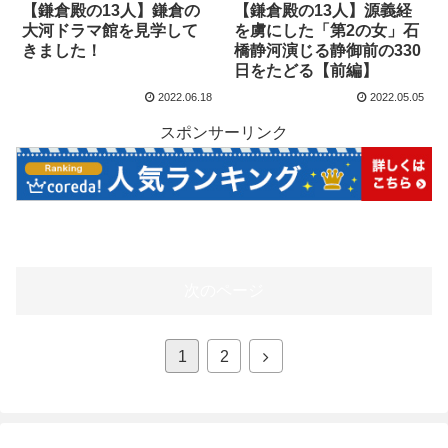
【鎌倉殿の13人】鎌倉の
【鎌倉殿の13人】源義経
大河ドラマ館を見学して
を虜にした「第2の女」石
きました！
橋静河演じる静御前の330
日をたどる【前編】
2022.06.18
2022.05.05
スポンサーリンク
次のページ
1
2