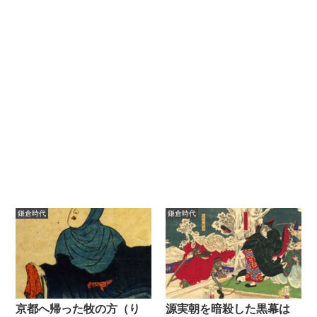
鎌倉時代
鎌倉時代
京都へ帰った牧の方（り
源実朝を暗殺した黒幕は