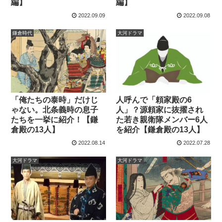
編】
編】
2022.09.09
2022.09.08
鎌倉時代
大河ドラマ
「俺たちの泰時」だけじ
人呼んで「頼家殿の6
ゃない。北条義時の息子
人」？源頼家に抜擢され
たちを一挙に紹介！【鎌
た若き親衛隊メンバー6人
倉殿の13人】
を紹介【鎌倉殿の13人】
2022.08.14
2022.07.28
大河ドラマ
大河ドラマ