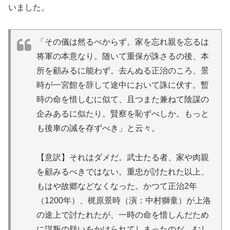
いました。
「その儀は然るべからず。家を忘れ親を忘るは
将軍の本意なり。随いて重保が誅さるの後、本
所を顧みるに能わず。去んぬる正治のころ、景
時が一宮館を辞して途中において誅に伏す。暫
時の命を惜しむに似て、且つまた兼ねて陰謀の
企みあるに似たり。賢察を恥ずべしか。もっと
も後車の誡を存ずべき」と云々。
【意訳】それはダメだ。武士たる者、家や肉親
を顧みるべきではない。重忠が討たれた以上、
もはや故郷などなくなった。かつて正治2年
（1200年）、梶原景時（演：中村獅童）が上洛
の途上で討たれたが、一時の命を惜しんだため
に謀叛の疑いをかけられてしまったのだ。むし