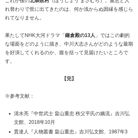
これが後の
北条政村
（ほうじょう まさむら）。重忠と入
れ替わりで世に出てきたのは、何か浅からぬ因縁を感じら
れてなりません。
果たしてNHK大河ドラマ「
鎌倉殿の13人
」ではこの劇的
な場面をどのように描き、中川大志さんがどのような最期
を好演してくれるのか、腹を括って見届けたいところで
す。
【完】
※参考文献：
清水亮『中世武士 畠山重忠 秩父平氏の嫡流』吉川弘
文館、2018年10月
貫達人『人物叢書 畠山重忠』吉川弘文館、1987年3