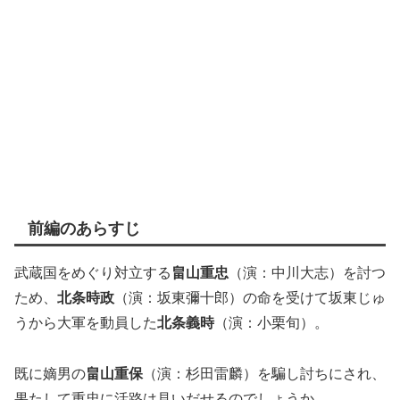
前編のあらすじ
武蔵国をめぐり対立する
畠山重忠
（演：中川大志）を討つ
ため、
北条時政
（演：坂東彌十郎）の命を受けて坂東じゅ
うから大軍を動員した
北条義時
（演：小栗旬）。
既に嫡男の
畠山重保
（演：杉田雷麟）を騙し討ちにされ、
果たして重忠に活路は見いだせるのでしょうか。