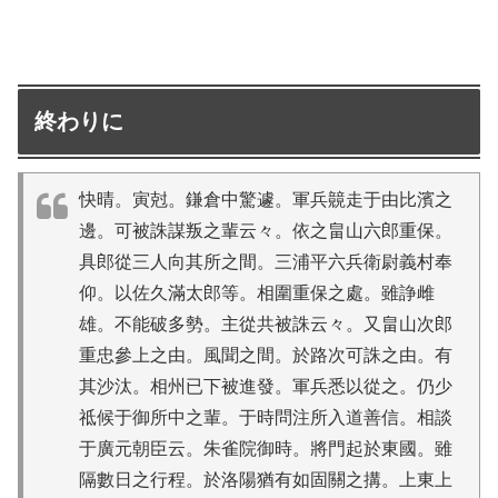
終わりに
快晴。寅尅。鎌倉中驚遽。軍兵竸走于由比濱之
邊。可被誅謀叛之輩云々。依之畠山六郎重保。
具郎從三人向其所之間。三浦平六兵衛尉義村奉
仰。以佐久滿太郎等。相圍重保之處。雖諍雌
雄。不能破多勢。主從共被誅云々。又畠山次郎
重忠參上之由。風聞之間。於路次可誅之由。有
其沙汰。相州已下被進發。軍兵悉以從之。仍少
祗候于御所中之輩。于時問注所入道善信。相談
于廣元朝臣云。朱雀院御時。將門起於東國。雖
隔數日之行程。於洛陽猶有如固關之搆。上東上