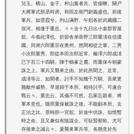
兒玉。横山。金子。村山黨者共。皆揚鞭。關戸
大將軍式部丞時房。和田左衛門尉義盛也。前後
軍兵。如雲霞兮。列山滿野。午尅各於武藏國二
俣河。相逢于重忠。々々去十九日出小衾郡菅屋
舘。今着此澤也。折節舎弟長野三郎重淸在信濃
國。同弟六郎重宗在奥州。然間相從之輩。二男
小次郎重秀。郎從本田次郎近常。榛澤六郎成淸
已下百三十四騎。陣于鶴峯之麓。而重保今朝蒙
誅之上。軍兵又襲來之由。於此所聞之。近常。
成淸等云。如聞者。討手不知幾千万騎。吾衆更
難敵件威勢。早退歸于本所。相待討手。可遂合
戰云々。重忠云。其儀不可然。忘家忘親者。將
軍本意也。随而重保被誅之後。不能顧本所。去
正治之比。景時辞一宮舘。於途中伏誅。似惜暫
時之命。且又兼似有陰謀企。可耻賢察歟。尤可
存後車之誡云々。爰襲來軍兵等。各懸意於先