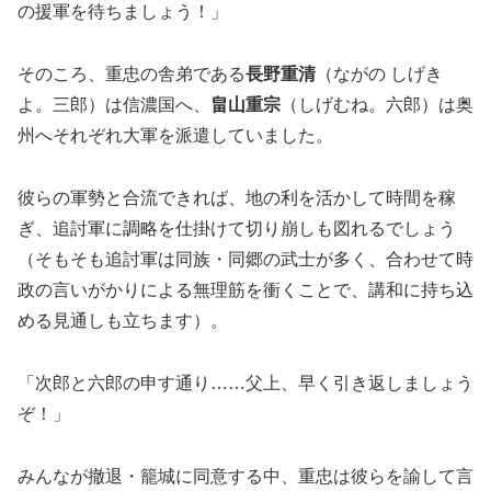
の援軍を待ちましょう！」
そのころ、重忠の舎弟である
長野重清
（ながの しげき
よ。三郎）は信濃国へ、
畠山重宗
（しげむね。六郎）は奥
州へそれぞれ大軍を派遣していました。
彼らの軍勢と合流できれば、地の利を活かして時間を稼
ぎ、追討軍に調略を仕掛けて切り崩しも図れるでしょう
（そもそも追討軍は同族・同郷の武士が多く、合わせて時
政の言いがかりによる無理筋を衝くことで、講和に持ち込
める見通しも立ちます）。
「次郎と六郎の申す通り……父上、早く引き返しましょう
ぞ！」
みんなが撤退・籠城に同意する中、重忠は彼らを諭して言