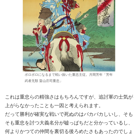
ボロボロになるまで戦い抜いた重忠主従。月岡芳年「芳年
武者无類 畠山庄司重忠」
これは重忠らの精強さはもちろんですが、追討軍の士気が
上がらなかったことも一因と考えられます。
だって勝利が確実な戦いで死ぬのはバカバカしいし、そも
そも重忠を討つ大義名分が嘘っぱちだと分かっているし、
何よりかつての仲間を裏切る後ろめたさもあったのでしょ