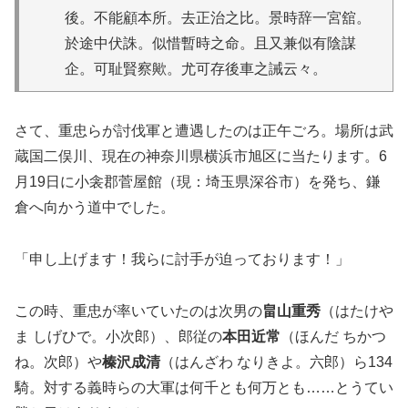
後。不能顧本所。去正治之比。景時辞一宮舘。
於途中伏誅。似惜暫時之命。且又兼似有陰謀
企。可耻賢察歟。尤可存後車之誡云々。
さて、重忠らが討伐軍と遭遇したのは正午ごろ。場所は武
蔵国二俣川、現在の神奈川県横浜市旭区に当たります。6
月19日に小衾郡菅屋館（現：埼玉県深谷市）を発ち、鎌
倉へ向かう道中でした。
「申し上げます！我らに討手が迫っております！」
この時、重忠が率いていたのは次男の
畠山重秀
（はたけや
ま しげひで。小次郎）、郎従の
本田近常
（ほんだ ちかつ
ね。次郎）や
榛沢成清
（はんざわ なりきよ。六郎）ら134
騎。対する義時らの大軍は何千とも何万とも……とうてい