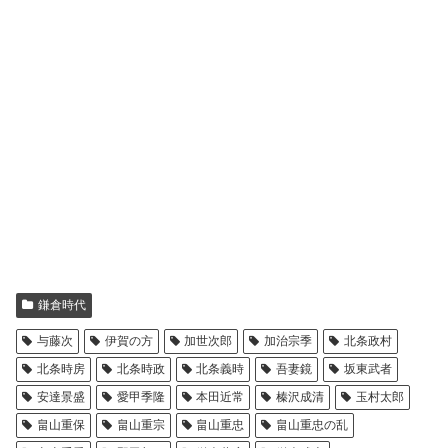
鎌倉時代
与藤次
伊賀の方
加世次郎
加治宗季
北条政村
北条時房
北条時政
北条義時
吾妻鏡
坂東武者
安達景盛
愛甲季隆
本田近常
榛沢成清
玉村太郎
畠山重保
畠山重宗
畠山重忠
畠山重忠の乱