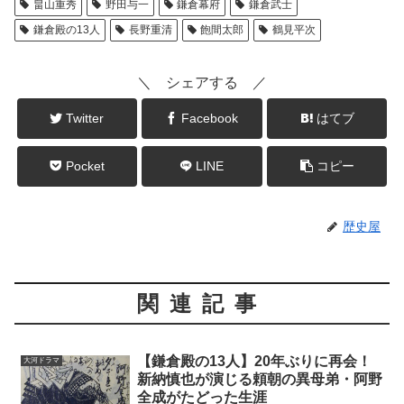
畠山重秀
野田与一
鎌倉幕府
鎌倉武士
鎌倉殿の13人
長野重清
飽間太郎
鶴見平次
＼ シェアする ／
Twitter
Facebook
はてブ
Pocket
LINE
コピー
歴史屋
関連記事
【鎌倉殿の13人】20年ぶりに再会！
大河ドラマ
新納慎也が演じる頼朝の異母弟・阿野
全成がたどった生涯