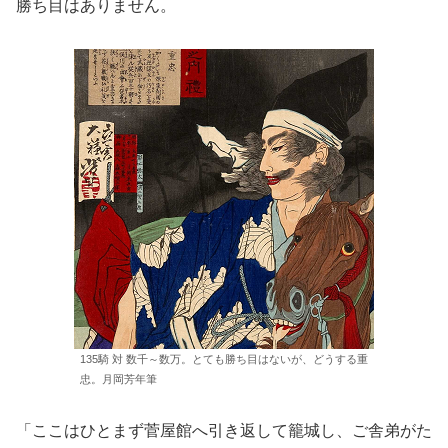
勝ち目はありません。
135騎 対 数千～数万。とても勝ち目はないが、どうする重
忠。月岡芳年筆
「ここはひとまず菅屋館へ引き返して籠城し、ご舎弟がた