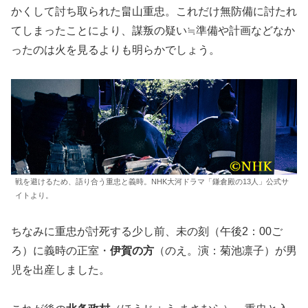
かくして討ち取られた畠山重忠。これだけ無防備に討たれ
てしまったことにより、謀叛の疑い≒準備や計画などなか
ったのは火を見るよりも明らかでしょう。
戦を避けるため、語り合う重忠と義時。NHK大河ドラマ「鎌倉殿の13人」公式サ
イトより。
ちなみに重忠が討死する少し前、未の刻（午後2：00ご
ろ）に義時の正室・
伊賀の方
（のえ。演：菊池凛子）が男
児を出産しました。