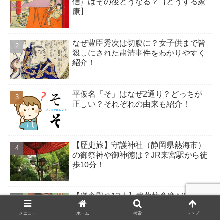
信）はその後どうなる？【どうする家
康】
なぜ豊臣秀次は切腹に？女子供まで皆
殺しにされた粛清事件をわかりやすく
紹介！
平仮名「そ」はなぜ2通り？どっちが
正しい？それぞれの由来も紹介！
【歴史旅】守護神社（静岡県熱海市）
の御祭神や御神徳は？JR来宮駅から徒
歩10分！
【鎌倉殿の13人】武蔵坊弁慶だけじゃ
ない！源義経を支えた「義経四天王」
メニュー
ホーム
検索
トップ
を紹介