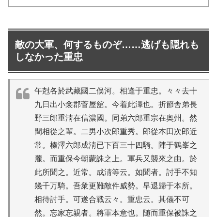
敵の大軍、何するものぞ……逃げも隠れも
しなかった重忠
午尅各於武藏國二俣河。相逢于重忠。々々去十
九日出小衾郡菅屋舘。今着此澤也。折節舎弟長
野三郎重淸在信濃國。同弟六郎重宗在奥州。然
間相從之輩。二男小次郎重秀。郎從本田次郎近
常。榛澤六郎成淸已下百三十四騎。陣于鶴峯之
麓。而重保今朝蒙誅之上。軍兵又襲來之由。於
此所聞之。近常。成淸等云。如聞者。討手不知
幾千万騎。吾衆更難敵件威勢。早退歸于本所。
相待討手。可遂合戰云々。重忠云。其儀不可
然。忘家忘親者。將軍本意也。随而重保被誅之