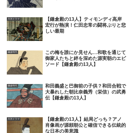
【鎌倉殿の13人】ティモンディ高岸
大河ドラマ
宏行が熱演！仁田忠常の闘将ぶりと悲
しい最期
この梅を誰にか見せん…和歌を通じて
鎌倉時代
御家人たちと絆を深めた源実朝のエピ
ソード【鎌倉殿の13人】
和田義盛と巴御前の子供？和田合戦で
鎌倉時代
大暴れした朝比奈義秀（栄信）の武勇
伝【鎌倉殿の13人】
【鎌倉殿の13人】結局どっち？アノ
大河ドラマ
肖像画が源頼朝公と確信できる伝統的
な日本の美意識