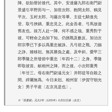
陣。欲貽譽於後代。其中。安達藤九郎右衛門尉
景盛引卒野田与一。加世次郎。飽間太郎。鶴見
平次。玉村太郎。与藤次等畢。主從七騎進先
登。取弓挾鏑。重忠見之。此金吾者。弓馬放遊
舊友也。抜万人赴一陣。何不感之哉。重秀對于
彼。可輕命之由加下知。仍挑戰及數反。加治次
郎宗季已下多以爲重忠被誅。凡弓箭之戰。刀劔
之諍。雖移尅。無其勝負之處。及申斜。愛甲三
郎季隆之所發箭中重忠〔年四十二〕之身。季隆
即取彼首。献相州之陣。而之後。小次郎重秀
〔年廿三。母右衛門尉遠元女〕并郎從等自殺之
間。縡屬無爲。今日未尅。相州室〔伊賀守朝光
女〕男子平産〔左京兆是也〕。
※『吾妻鏡』元久2年（1205年）6月22日条（全文）