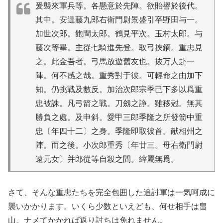
爰襲來軍兵等。各懸意於先陣。欲貽譽於後代。
其中。安達藤九郎右衛門尉景盛引卒野田与一。
加世次郎。飽間太郎。鶴見平次。玉村太郎。与
藤次等畢。主從七騎進先登。取弓挾鏑。重忠見
之。此金吾者。弓馬放遊舊友也。抜万人赴一
陣。何不感之哉。重秀對于彼。可輕命之由加下
知。仍挑戰及數反。加治次郎宗季已下多以爲重
忠被誅。凡弓箭之戰。刀劔之諍。雖移尅。無其
勝負之處。及申斜。愛甲三郎季隆之所發箭中重
忠〔年四十二〕之身。季隆即取彼首。献相州之
陣。而之後。小次郎重秀〔年廿三。母右衛門尉
遠元女〕并郎從等自殺之間。縡屬無爲。
さて、そんな重忠たちを完全包囲した追討軍は一気呵成に
襲いかかります。いくら少数といえども、何せ相手は畠
山。ナメてかかれば返り討ちは免れません。