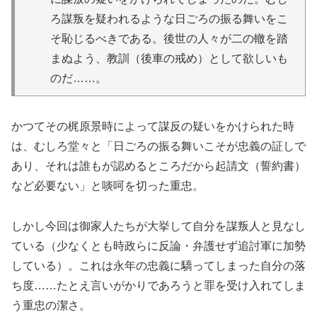
ろ謀叛を疑われるような日ごろの振る舞いをこ
そ恥じるべきである。後世の人々が二の轍を踏
まぬよう、教訓（後車の戒め）として欲しいも
のだ……。
かつてその梶原景時によって謀反の疑いをかけられた時
は、むしろ堂々と「日ごろの振る舞いこそが忠義の証しで
あり、それは誰もが認めるところだから起請文（誓約書）
など必要ない」と啖呵を切った重忠。
しかし今回は御家人たちが大挙して自分を謀叛人と見なし
ている（少なくとも時政らに反論・弁護せず追討軍に加勢
している）。これは永年の忠義に驕ってしまった自分の落
ち度……たとえ言いがかりであろうと罪を受け入れてしま
う重忠の潔さ。