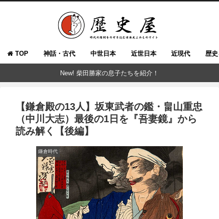
TOP
神話・古代
中世日本
近世日本
近現代
歴史
New! 柴田勝家の息子たちを紹介！
【鎌倉殿の13人】坂東武者の鑑・畠山重忠
（中川大志）最後の1日を『吾妻鏡』から
読み解く【後編】
鎌倉時代