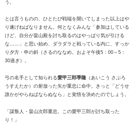
う。
とは言うものの、ひとたび戦端を開いてしまった以上はや
り遂げねばなりません。何となくみんな「参加はしている
けど、自分が畠山殿を討ち取るのはやっぱり気が引ける
な……」と思い始め、ダラダラと戦っている内に、すっか
り夕方・申の斜（さるのななめ。およそ午後5：00～5：
30過ぎ）。
弓の名手として知られる
愛甲三郎季隆
（あいこう さぶろ
うすえたか）の射放った矢が重忠に命中。きっと「どうせ
誰かがやらねばならぬなら」と覚悟を決めたのでしょう。
「謀叛人・畠山次郎重忠。この愛甲三郎が討ち取った
り！」