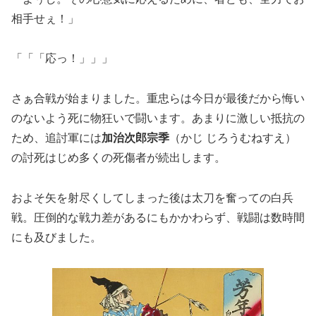
相手せぇ！」
「「「応っ！」」」
さぁ合戦が始まりました。重忠らは今日が最後だから悔い
のないよう死に物狂いで闘います。あまりに激しい抵抗の
ため、追討軍には
加治次郎宗季
（かじ じろうむねすえ）
の討死はじめ多くの死傷者が続出します。
およそ矢を射尽くしてしまった後は太刀を奮っての白兵
戦。圧倒的な戦力差があるにもかかわらず、戦闘は数時間
にも及びました。