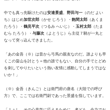
中でも真っ先駆けたのは
安達景盛
。
野田与一
（のだ よい
ち）はじめ
加世次郎
（かせ じろう）・
飽間太郎
（あくま
たろう）・
鶴見平次
（つるみ へいじ）・
玉村太郎
（たま
むら たろう）・
与藤次
（よとうじ）ら主従７騎が一丸と
なって突っ込んできました。
「あの金吾（※）は昔から弓馬の親友なのだ。誰よりも早
くこの畠山を討とう＝他の誰でもない、自分の手でとどめ
を刺してやりたいという熱い友情に感動してしまうではな
いか！」
（※）金吾（きんご）とは衛門府の唐名（大陸での呼び
方）で、ここでは右衛門尉であった景盛を指しています。
「よぅし。その心意気に応えるために、者ども、全力でお