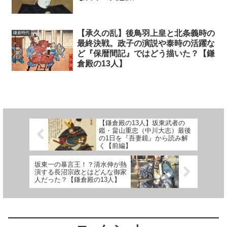
【承久の乱】後鳥羽上皇と北条義時の
鎌倉時代
最終決戦。政子の演説や泰時の活躍な
ど『保暦間記』ではどう描いた？【鎌
倉殿の13人】
【鎌倉殿の13人】坂東武者の
鑑・畠山重忠（中川大志）最後
の1日を『吾妻鏡』から読み解
く【前編】
坂東一の暴言王！？清水伸が熱
演する長沼宗政とはどんな御家
人だった？【鎌倉殿の13人】