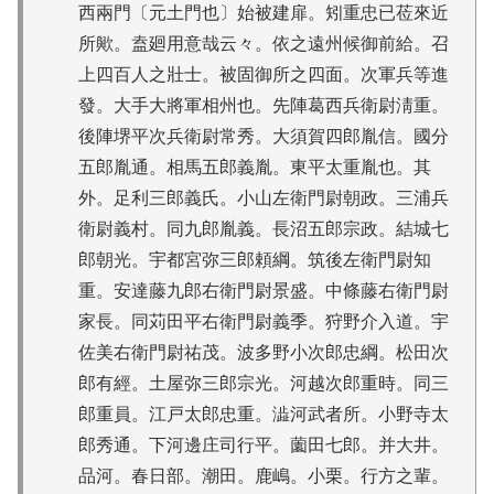
西兩門〔元土門也〕始被建扉。矧重忠已莅來近
所歟。盍廻用意哉云々。依之遠州候御前給。召
上四百人之壯士。被固御所之四面。次軍兵等進
發。大手大將軍相州也。先陣葛西兵衛尉淸重。
後陣堺平次兵衛尉常秀。大須賀四郎胤信。國分
五郎胤通。相馬五郎義胤。東平太重胤也。其
外。足利三郎義氏。小山左衛門尉朝政。三浦兵
衛尉義村。同九郎胤義。長沼五郎宗政。結城七
郎朝光。宇都宮弥三郎頼綱。筑後左衛門尉知
重。安達藤九郎右衛門尉景盛。中條藤右衛門尉
家長。同苅田平右衛門尉義季。狩野介入道。宇
佐美右衛門尉祐茂。波多野小次郎忠綱。松田次
郎有經。土屋弥三郎宗光。河越次郎重時。同三
郎重員。江戸太郎忠重。澁河武者所。小野寺太
郎秀通。下河邊庄司行平。薗田七郎。并大井。
品河。春日部。潮田。鹿嶋。小栗。行方之輩。