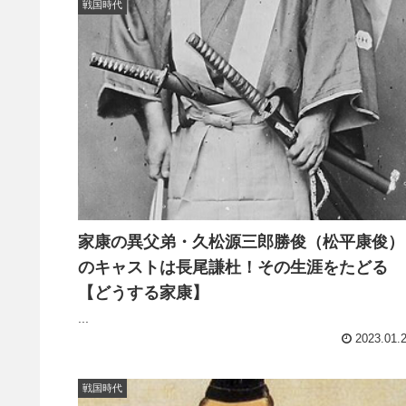
戦国時代
家康の異父弟・久松源三郎勝俊（松平康俊）
のキャストは長尾謙杜！その生涯をたどる
【どうする家康】
...
2023.01.
戦国時代