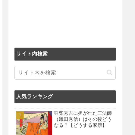
サイト内検索
人気ランキング
羽柴秀吉に担がれた三法師
（織田秀信）はその後どう
なる？【どうする家康】