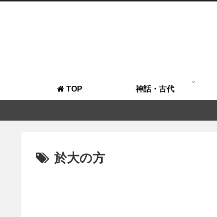
TOP
神話・古代
於大の方