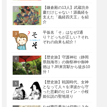
【鎌倉殿の13人】武蔵坊弁
慶だけじゃない！源義経を
支えた「義経四天王」を紹
介
平仮名「そ」はなぜ2通
り？どっちが正しい？それ
ぞれの由来も紹介！
【歴史旅】守護神社（静岡
県熱海市）の御祭神や御神
徳は？JR来宮駅から徒歩10
分！
【歴史旅】戦国時代、女神
となって人々を津波から守
った悲劇のヒロイン・小桜
姫伝説の聖地巡り
なぜ豊臣秀次は切腹に？女