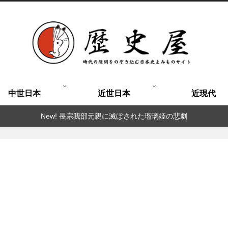
中世日本
近世日本
近現代
New! 長宗我部元親に滅ぼされた瑠璃姫の悲劇