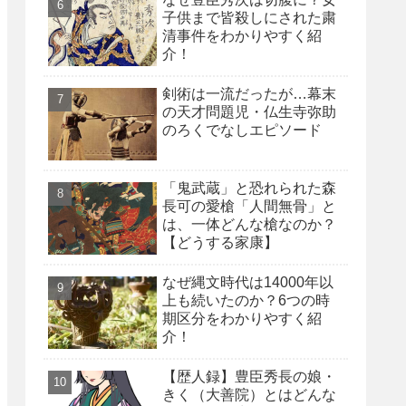
子供まで皆殺しにされた粛
清事件をわかりやすく紹
介！
剣術は一流だったが…幕末
の天才問題児・仏生寺弥助
のろくでなしエピソード
「鬼武蔵」と恐れられた森
長可の愛槍「人間無骨」と
は、一体どんな槍なのか？
【どうする家康】
なぜ縄文時代は14000年以
上も続いたのか？6つの時
期区分をわかりやすく紹
介！
【歴人録】豊臣秀長の娘・
きく（大善院）とはどんな