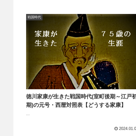
戦国時代
徳川家康が生きた戦国時代(室町後期～江戸
期)の元号・西暦対照表【どうする家康】
...
2024.01.