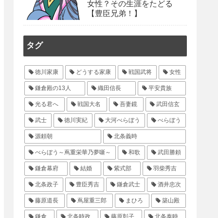
女性？その生涯をたどる
【豊臣兄弟！】
タグ
徳川家康
どうする家康
戦国武将
女性
鎌倉殿の13人
織田信長
平安貴族
光る君へ
戦国大名
吾妻鏡
武田信玄
武士
徳川実紀
大河べらぼう
べらぼう
源頼朝
北条義時
べらぼう～蔦重栄華乃夢噺～
和歌
武田勝頼
鎌倉幕府
結婚
紫式部
羽柴秀吉
北条政子
豊臣秀吉
鎌倉武士
酒井忠次
藤原道長
蔦屋重三郎
まひろ
築山殿
鎌倉
北条時政
藤原彰子
北条泰時