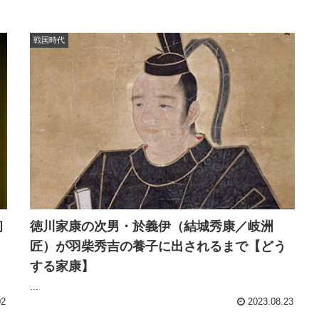
戦国時代
初
徳川家康の次男・於義伊（結城秀康／岐洲
匠）が羽柴秀吉の養子に出されるまで【どう
する家康】
...
02
2023.08.23