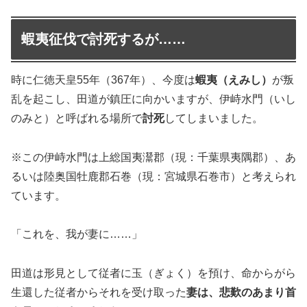
蝦夷征伐で討死するが……
時に仁徳天皇55年（367年）、今度は
蝦夷（えみし）
が叛
乱を起こし、田道が鎮圧に向かいますが、伊峙水門（いし
のみと）と呼ばれる場所で
討死
してしまいました。
※この伊峙水門は上総国夷灊郡（現：千葉県夷隅郡）、あ
るいは陸奥国牡鹿郡石巻（現：宮城県石巻市）と考えられ
ています。
「これを、我が妻に……」
田道は形見として従者に玉（ぎょく）を預け、命からがら
生還した従者からそれを受け取った
妻は、悲歎のあまり首