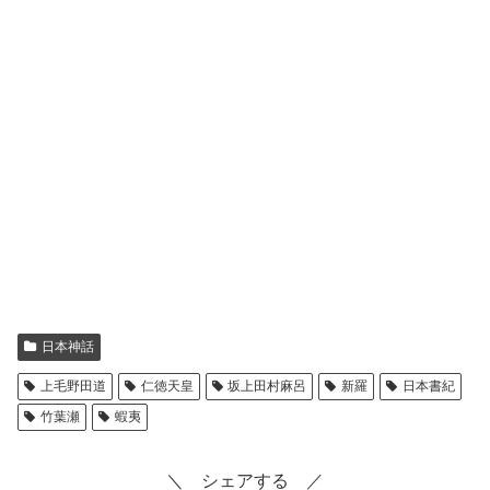
日本神話
上毛野田道
仁徳天皇
坂上田村麻呂
新羅
日本書紀
竹葉瀬
蝦夷
＼ シェアする ／