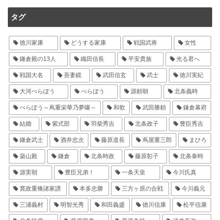
タグ
徳川家康
どうする家康
戦国武将
女性
鎌倉殿の13人
織田信長
平安貴族
光る君へ
戦国大名
吾妻鏡
武田信玄
武士
徳川実紀
大河べらぼう
べらぼう
源頼朝
北条義時
べらぼう～蔦重栄華乃夢噺～
和歌
武田勝頼
鎌倉幕府
結婚
紫式部
羽柴秀吉
北条政子
豊臣秀吉
鎌倉武士
酒井忠次
藤原道長
蔦屋重三郎
まひろ
築山殿
鎌倉
北条時政
藤原彰子
北条泰時
源実朝
豊臣兄弟！
一条天皇
今川氏真
寛政重脩諸家譜
本多忠勝
三方ヶ原の合戦
今川義元
三浦義村
明智光秀
和田義盛
徳川信康
松平信康