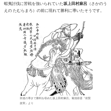
蝦夷討伐に苦戦を強いられていた
坂上田村麻呂
（さかのう
えの たむらまろ）の前に現れて勝利に導いたそうです。
田道の導きで勝利を収めた坂上田村麻呂。菊池容斎『前賢
故実』より