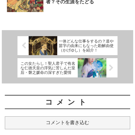
者？その生涯をたどる
一体どんな仕事をするの？道や
苗字の由来にもなった勘解由使
（かげゆし）を紹介！
この女たらし！聖人君子で有名
な仁徳天皇の浮気に苦しんだ皇
后・磐之媛命の深すぎた愛情
コメント
コメントを書き込む