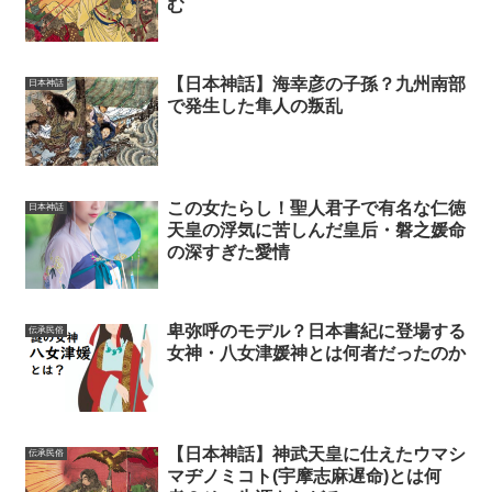
む
【日本神話】海幸彦の子孫？九州南部
日本神話
で発生した隼人の叛乱
この女たらし！聖人君子で有名な仁徳
日本神話
天皇の浮気に苦しんだ皇后・磐之媛命
の深すぎた愛情
卑弥呼のモデル？日本書紀に登場する
伝承民俗
女神・八女津媛神とは何者だったのか
【日本神話】神武天皇に仕えたウマシ
伝承民俗
マヂノミコト(宇摩志麻遅命)とは何