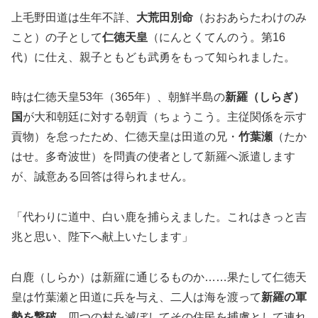
上毛野田道は生年不詳、
大荒田別命
（おおあらたわけのみ
こと）の子として
仁徳天皇
（にんとくてんのう。第16
代）に仕え、親子ともども武勇をもって知られました。
時は仁徳天皇53年（365年）、朝鮮半島の
新羅（しらぎ）
国
が大和朝廷に対する朝貢（ちょうこう。主従関係を示す
貢物）を怠ったため、仁徳天皇は田道の兄・
竹葉瀬
（たか
はせ。多奇波世）を問責の使者として新羅へ派遣します
が、誠意ある回答は得られません。
「代わりに道中、白い鹿を捕らえました。これはきっと吉
兆と思い、陛下へ献上いたします」
白鹿（しらか）は新羅に通じるものか……果たして仁徳天
皇は竹葉瀬と田道に兵を与え、二人は海を渡って
新羅の軍
勢を撃破
。四つの村を滅ぼしてその住民を捕虜として連れ