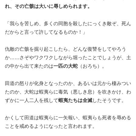
れ、その亡骸は大いに辱しめられます。
「我らを苦しめ、多くの同胞を殺したにっくき敵ぞ、死ん
だからと言って許してなるものか！」
仇敵の亡骸を掘り起こしたら、どんな復讐をしてやろう
か……さぞやワクワクしながら堀ったことでしょうが、土
の中から出て来たのは
一匹の大蛇
（おろち）。
田道の怒りが化身となったのか、あるいは元から棲みつい
たのか、大蛇は蝦夷らに毒気（悪しき息）を吹きかけ、わ
ずかに一人二人を残して
蝦夷たちは全滅
したそうです。
かくして田道は蝦夷らに一矢報い、蝦夷らも死者を辱める
ことを戒めるようになったと言われます。