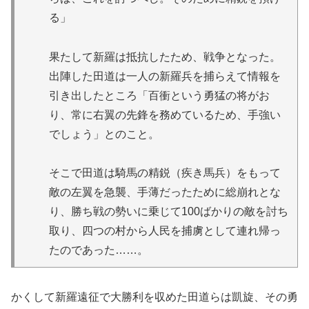
る」
果たして新羅は抵抗したため、戦争となった。
出陣した田道は一人の新羅兵を捕らえて情報を
引き出したところ「百衝という勇猛の将がお
り、常に右翼の先鋒を務めているため、手強い
でしょう」とのこと。
そこで田道は騎馬の精鋭（疾き馬兵）をもって
敵の左翼を急襲、手薄だったために総崩れとな
り、勝ち戦の勢いに乗じて100ばかりの敵を討ち
取り、四つの村から人民を捕虜として連れ帰っ
たのであった……。
かくして新羅遠征で大勝利を収めた田道らは凱旋、その勇