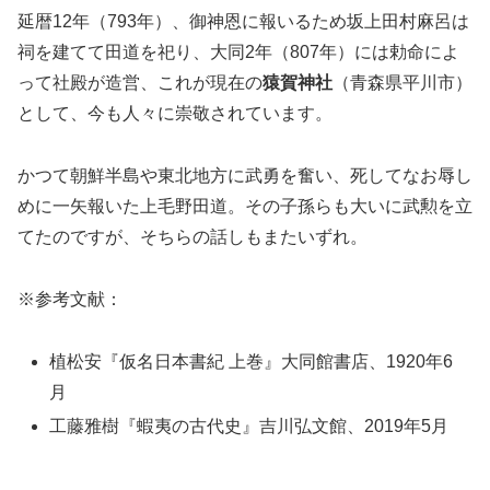
延暦12年（793年）、御神恩に報いるため坂上田村麻呂は
祠を建てて田道を祀り、大同2年（807年）には勅命によ
って社殿が造営、これが現在の
猿賀神社
（青森県平川市）
として、今も人々に崇敬されています。
かつて朝鮮半島や東北地方に武勇を奮い、死してなお辱し
めに一矢報いた上毛野田道。その子孫らも大いに武勲を立
てたのですが、そちらの話しもまたいずれ。
※参考文献：
植松安『仮名日本書紀 上巻』大同館書店、1920年6
月
工藤雅樹『蝦夷の古代史』吉川弘文館、2019年5月