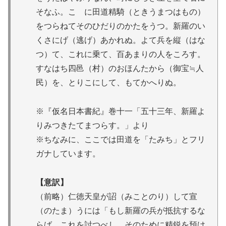
そなふ。こゝに田道精騎（ときうまつはもの）
をつらねてそのひだりのかたをうつ。新羅のい
くさにげ（逃げ）あかれぬ。よて兵を縦（はな
つ）て、これに乗て、百あまりの人をころす。
すなはち四邑（村）のおほんたから（御宝≒人
民）を、とりこにして、もてかへりぬ。
※『仮名日本書紀』巻十一「五十三年、新羅よ
りみつきたてまつらす。」より
※ちなみに、ここでは田道を「たみち」とフリ
ガナしています。
【意訳】
（前略）仁徳天皇が詔（みことのり）して宣
（のたま）うには「もし新羅の兵が抵抗するな
らば、これを討つべし。そのために精鋭を預け