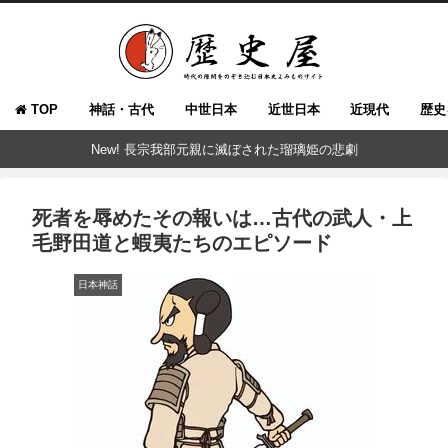
TOP
神話・古代
中世日本
近世日本
近現代
歴史
New! 長宗我部元親に滅ぼされた瑠璃姫の悲劇
死者を辱めたその報いは…古代の武人・上
毛野田道と蝦夷たちのエピソード
日本神話