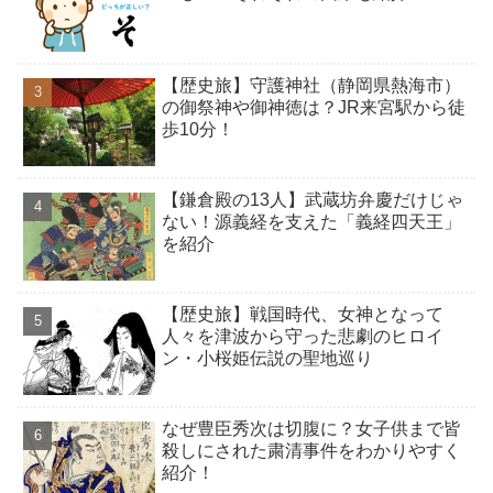
【歴史旅】守護神社（静岡県熱海市）
の御祭神や御神徳は？JR来宮駅から徒
歩10分！
【鎌倉殿の13人】武蔵坊弁慶だけじゃ
ない！源義経を支えた「義経四天王」
を紹介
【歴史旅】戦国時代、女神となって
人々を津波から守った悲劇のヒロイ
ン・小桜姫伝説の聖地巡り
なぜ豊臣秀次は切腹に？女子供まで皆
殺しにされた粛清事件をわかりやすく
紹介！