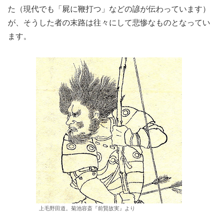
た（現代でも「屍に鞭打つ」などの諺が伝わっています）
が、そうした者の末路は往々にして悲惨なものとなってい
ます。
上毛野田道。菊池容斎『前賢故実』より