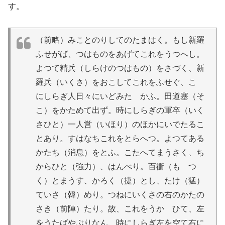
す。
（前略）みことのりしてのたまはく。もし新羅
ふせがば、つはものをあげてこれをうつへし。
よつて精兵（しらけのつはもの）をさづく、新
羅兵（いくさ）をおこしてこれをふせぐ、こゝ
にしらぎ人日々にいどみたゝかふ。田道塞（そ
こ）をかためて出ず。時にしらぎの軍卒（いく
さひと）一人営（いほり）のほかにいでたるこ
とあり。すはなちこれをとらへつ。よつてある
かたち（消息）をとふ。こたへてまうさく、ち
からひと（強力）、はんべり。百衝（もゝつ
く）とまうす、かろく（捷）とし、たけ（猛）
ていさ（韓）めり。つねにいくさの右のかたの
さき（前陣）たり。故、これをうかゞひて、左
をうたばやぶりなん、時にしらぎ左を空て右に