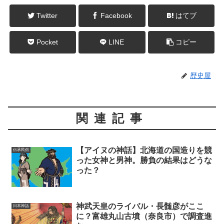
Twitter
Facebook
はてブ
Pocket
LINE
コピー
歴史屋
関連記事
【アイヌの神話】北海道の国造りを競
伝承民俗
った女神と男神。勝負の結果はどうな
った？
神武天皇のライバル・長髄彦がここ
日本神話
に？富雄丸山古墳（奈良市）で調査進