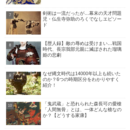
剣術は一流だったが…幕末の天才問題
児・仏生寺弥助のろくでなしエピソー
ド
【歴人録】敵の辱めは受けまい…戦国
時代、長宗我部元親に滅ぼされた瑠璃
姫の悲劇
なぜ縄文時代は14000年以上も続いた
のか？6つの時期区分をわかりやすく
紹介！
「鬼武蔵」と恐れられた森長可の愛槍
「人間無骨」とは、一体どんな槍なの
か？【どうする家康】