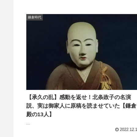
鎌倉時代
【承久の乱】感動を返せ！北条政子の名演
説、実は御家人に原稿を読ませていた【鎌倉
殿の13人】
...
2022.12.