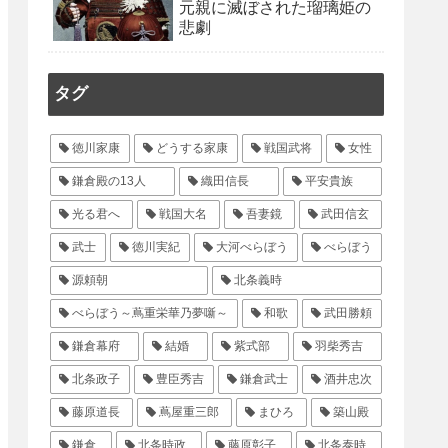
元親に滅ぼされた瑠璃姫の
悲劇
タグ
徳川家康
どうする家康
戦国武将
女性
鎌倉殿の13人
織田信長
平安貴族
光る君へ
戦国大名
吾妻鏡
武田信玄
武士
徳川実紀
大河べらぼう
べらぼう
源頼朝
北条義時
べらぼう～蔦重栄華乃夢噺～
和歌
武田勝頼
鎌倉幕府
結婚
紫式部
羽柴秀吉
北条政子
豊臣秀吉
鎌倉武士
酒井忠次
藤原道長
蔦屋重三郎
まひろ
築山殿
鎌倉
北条時政
藤原彰子
北条泰時