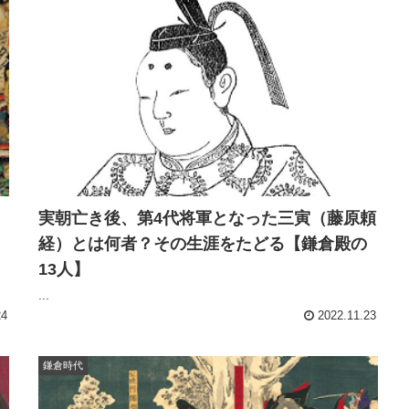
実朝亡き後、第4代将軍となった三寅（藤原頼
経）とは何者？その生涯をたどる【鎌倉殿の
13人】
...
24
2022.11.23
鎌倉時代