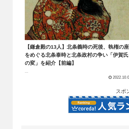
【鎌倉殿の13人】北条義時の死後、執権の座
をめぐる北条泰時と北条政村の争い「伊賀氏
の変」を紹介【前編】
...
2022.10.
スポ