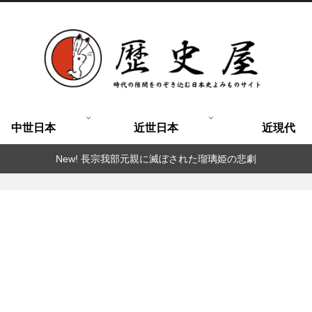
中世日本
近世日本
近現代
New! 長宗我部元親に滅ぼされた瑠璃姫の悲劇