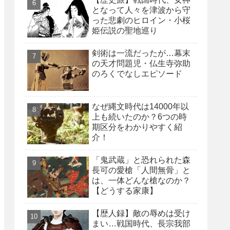
となって人々を津波から守
った悲劇のヒロイン・小桜
姫伝説の聖地巡り
剣術は一流だったが…幕末
の天才問題児・仏生寺弥助
のろくでなしエピソード
なぜ縄文時代は14000年以
上も続いたのか？6つの時
期区分をわかりやすく紹
介！
「鬼武蔵」と恐れられた森
長可の愛槍「人間無骨」と
は、一体どんな槍なのか？
【どうする家康】
【歴人録】敵の辱めは受け
まい…戦国時代、長宗我部