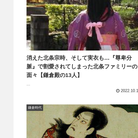
消えた北条宗時、そして実衣も…『尊卑分
脈』で割愛されてしまった北条ファミリーの
面々【鎌倉殿の13人】
...
2022.10.
鎌倉時代