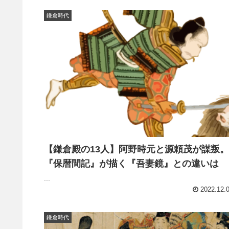
鎌倉時代
【鎌倉殿の13人】阿野時元と源頼茂が謀叛。
『保暦間記』が描く『吾妻鏡』との違いは
...
2022.12.
鎌倉時代