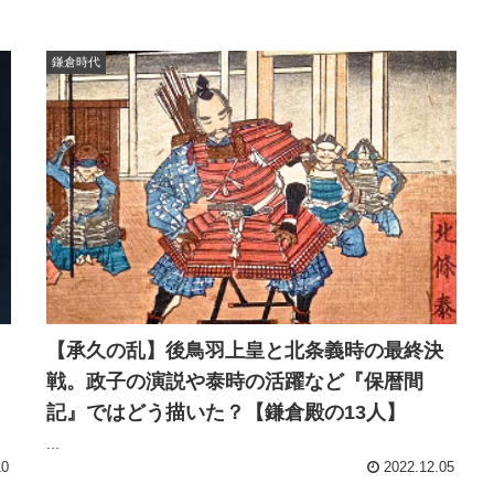
鎌倉時代
【承久の乱】後鳥羽上皇と北条義時の最終決
戦。政子の演説や泰時の活躍など『保暦間
記』ではどう描いた？【鎌倉殿の13人】
...
10
2022.12.05