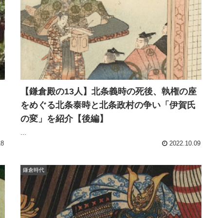
【鎌倉殿の13人】北条義時の死後、執権の座
をめぐる北条泰時と北条政村の争い「伊賀氏
の変」を紹介【後編】
...
18
2022.10.09
鎌倉時代