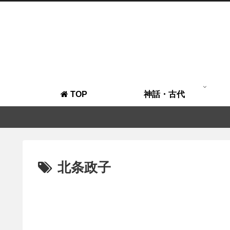
TOP
神話・古代
北条政子