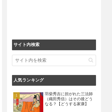
サイト内検索
人気ランキング
羽柴秀吉に担がれた三法師
（織田秀信）はその後どう
なる？【どうする家康】