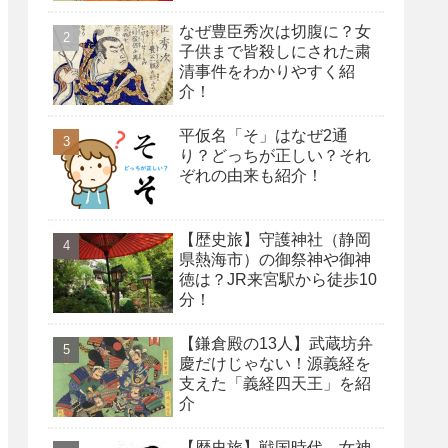
なぜ豊臣秀次は切腹に？女
子供まで皆殺しにされた粛
清事件をわかりやすく紹
介！
平仮名「そ」はなぜ2通
り？どっちが正しい？それ
ぞれの由来も紹介！
【歴史旅】守護神社（静岡
県熱海市）の御祭神や御神
徳は？JR来宮駅から徒歩10
分！
【鎌倉殿の13人】武蔵坊弁
慶だけじゃない！源義経を
支えた「義経四天王」を紹
介
【歴史旅】戦国時代、女神