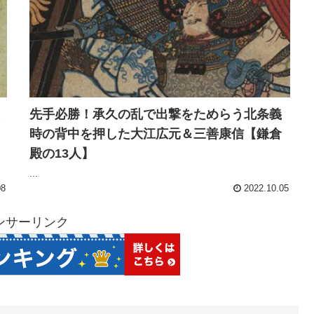
先手必勝！承久の乱で出撃をためらう北条義
時の背中を押した大江広元＆三善康信【鎌倉
殿の13人】
...
08
2022.10.05
ンサーリンク