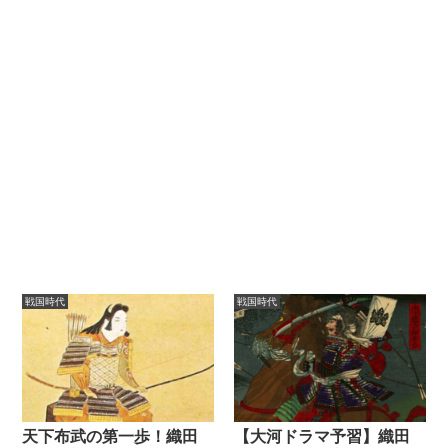
戦国時代
戦国時代
天下布武の第一歩！織田
【大河ドラマ予習】織田