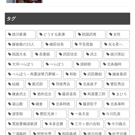
タグ
徳川家康
どうする家康
戦国武将
女性
鎌倉殿の13人
織田信長
平安貴族
光る君へ
戦国大名
吾妻鏡
武田信玄
武士
徳川実紀
大河べらぼう
べらぼう
源頼朝
北条義時
べらぼう～蔦重栄華乃夢噺～
和歌
武田勝頼
鎌倉幕府
結婚
紫式部
羽柴秀吉
北条政子
豊臣秀吉
鎌倉武士
酒井忠次
藤原道長
蔦屋重三郎
まひろ
築山殿
鎌倉
北条時政
藤原彰子
北条泰時
源実朝
豊臣兄弟！
一条天皇
今川氏真
寛政重脩諸家譜
本多忠勝
三方ヶ原の合戦
今川義元
三浦義村
明智光秀
和田義盛
徳川信康
松平信康