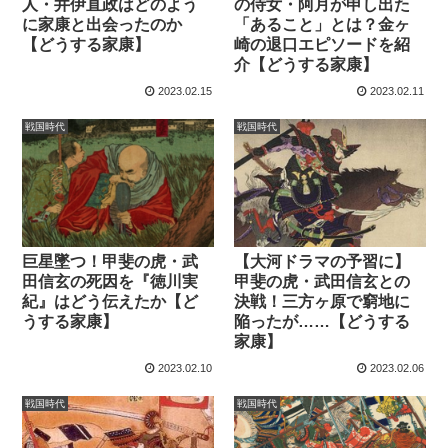
人・井伊直政はどのよう
の侍女・阿月が申し出た
に家康と出会ったのか
「あること」とは？金ヶ
【どうする家康】
崎の退口エピソードを紹
介【どうする家康】
2023.02.15
2023.02.11
戦国時代
戦国時代
巨星墜つ！甲斐の虎・武
【大河ドラマの予習に】
田信玄の死因を『徳川実
甲斐の虎・武田信玄との
紀』はどう伝えたか【ど
決戦！三方ヶ原で窮地に
うする家康】
陥ったが……【どうする
家康】
2023.02.10
2023.02.06
戦国時代
戦国時代