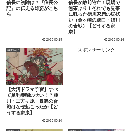
信長の初陣は？『信長公
信長が敵前逃亡！現場で
記』の伝える雄姿がこち
無茶ぶり！それでも見事
ら
に戦った徳川家康の尻拭
い（金ヶ崎の退口・姉川
の合戦）【どうする家
康】
2023.03.15
2023.03.14
スポンサーリンク
戦国時代
【大河ドラマ予習】すべ
て足利義昭のせい！？姉
川・三方ヶ原・長篠の合
戦はなぜ起こったか【ど
うする家康】
2023.03.10