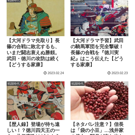
戦国時代
戦国時代
【大河ドラマ先取り】長
【大河ドラマ予習】武田
篠の合戦に敗北するも、
の騎馬軍団を完全撃破！
いまだ闘志衰えぬ勝頼。
長篠の合戦を『徳川実
武田・徳川の攻防は続く
紀』はこう伝えた【どう
【どうする家康】
する家康】
2023.02.24
2023.02.23
戦国時代
戦国時代
【歴人録】登場が待ち遠
【ネタバレ注意？】信長
しい！？徳川四天王の一
は「袋の小豆」…浅井家