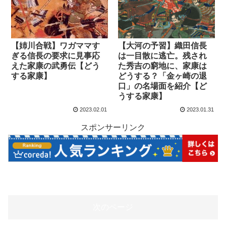
【姉川合戦】ワガママす
【大河の予習】織田信長
ぎる信長の要求に見事応
は一目散に逃亡。残され
えた家康の武勇伝【どう
た秀吉の窮地に、家康は
する家康】
どうする？「金ヶ崎の退
口」の名場面を紹介【ど
うする家康】
2023.02.01
2023.01.31
スポンサーリンク
次のページ