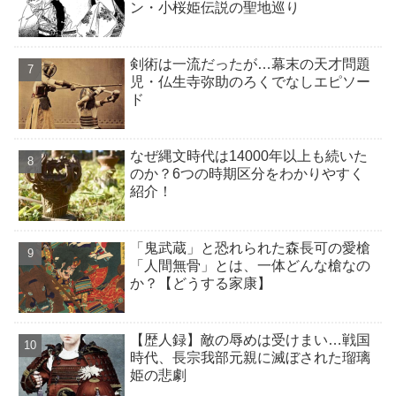
ン・小桜姫伝説の聖地巡り
剣術は一流だったが…幕末の天才問題
児・仏生寺弥助のろくでなしエピソー
ド
なぜ縄文時代は14000年以上も続いた
のか？6つの時期区分をわかりやすく
紹介！
「鬼武蔵」と恐れられた森長可の愛槍
「人間無骨」とは、一体どんな槍なの
か？【どうする家康】
【歴人録】敵の辱めは受けまい…戦国
時代、長宗我部元親に滅ぼされた瑠璃
姫の悲劇