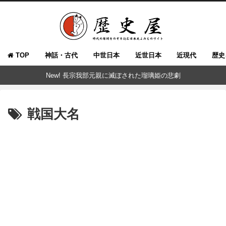
TOP
神話・古代
中世日本
近世日本
近現代
歴史
New! 長宗我部元親に滅ぼされた瑠璃姫の悲劇
戦国大名