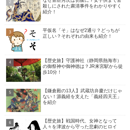
なぜ豊臣秀次は切腹に？女子供まで皆
殺しにされた粛清事件をわかりやすく
紹介！
平仮名「そ」はなぜ2通り？どっちが
正しい？それぞれの由来も紹介！
【歴史旅】守護神社（静岡県熱海市）
の御祭神や御神徳は？JR来宮駅から徒
歩10分！
【鎌倉殿の13人】武蔵坊弁慶だけじゃ
ない！源義経を支えた「義経四天王」
を紹介
【歴史旅】戦国時代、女神となって
人々を津波から守った悲劇のヒロイ