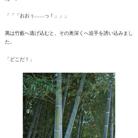
「「「おおぅ……っ！」」」
萬は竹藪へ逃げ込むと、その奥深くへ追手を誘い込みまし
た。
「どこだ！」