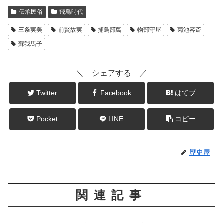
伝承民俗
飛鳥時代
三条実美
前賢故実
捕鳥部萬
物部守屋
菊池容斎
蘇我馬子
＼ シェアする ／
Twitter
Facebook
はてブ
Pocket
LINE
コピー
歴史屋
関連記事