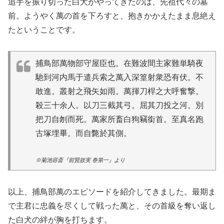
追手を振り切った白犬がやってきたのは、先祖代々の墓
前。ようやく萬の首を下ろすと、抱きかかえたまま息絶え
たということです。
捕鳥部萬物部守屋臣也。在難波間主家難単騎夜
馳到河内馬于遣兵索之萬入深篁射衆恐有伏。不
敢進。叢射之飛矢如雨。萬揮刀桿之大呼奮撃。
殺三十余人。以刀三截其弓。屈其刀投之河。別
把刀自刎而死。萬家所畜白狗竊銜首。至真名跑
古塚埋畢。而自斃於其側。
※菊池容斎『前賢故実 巻第一』より
以上、捕鳥部萬のエピソードを紹介してきました。最期ま
で主君に忠義を尽くして戦った萬と、その首級を奪い返し
た白犬の絆が胸を打ちます。