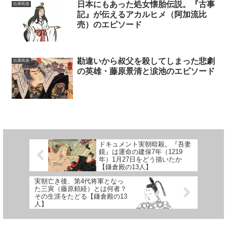
日本にもあった処女懐胎伝説。『古事
伝承民俗
記』が伝えるアカルヒメ（阿加流比
売）のエピソード
勘違いから叔父を殺してしまった悲劇
伝承民俗
の英雄・藤原景清と涙池のエピソード
ドキュメント実朝暗殺。『吾妻
鏡』は運命の建保7年（1219
年）1月27日をどう描いたか
【鎌倉殿の13人】
実朝亡き後、第4代将軍となっ
た三寅（藤原頼経）とは何者？
その生涯をたどる【鎌倉殿の13
人】