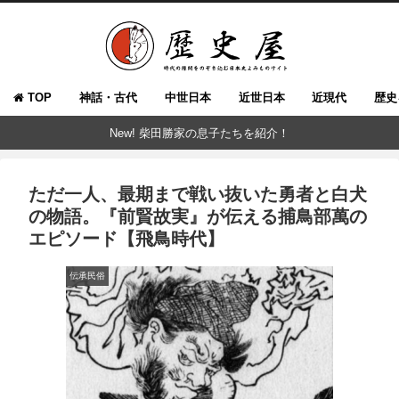
TOP
神話・古代
中世日本
近世日本
近現代
歴史
New! 柴田勝家の息子たちを紹介！
ただ一人、最期まで戦い抜いた勇者と白犬
の物語。『前賢故実』が伝える捕鳥部萬の
エピソード【飛鳥時代】
伝承民俗