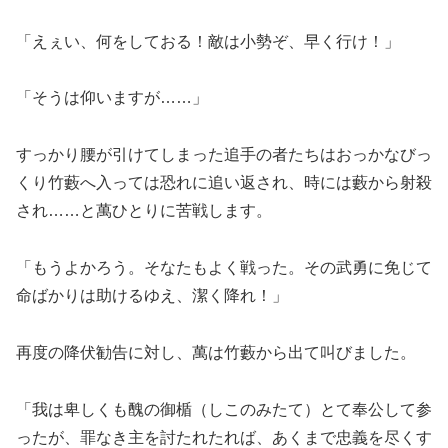
「えぇい、何をしておる！敵は小勢ぞ、早く行け！」
「そうは仰いますが……」
すっかり腰が引けてしまった追手の者たちはおっかなびっ
くり竹藪へ入っては恐れに追い返され、時には藪から射殺
され……と萬ひとりに苦戦します。
「もうよかろう。そなたもよく戦った。その武勇に免じて
命ばかりは助けるゆえ、潔く降れ！」
再度の降伏勧告に対し、萬は竹藪から出て叫びました。
「我は卑しくも醜の御楯（しこのみたて）とて奉公して参
ったが、罪なき主を討たれたれば、あくまで忠義を尽くす