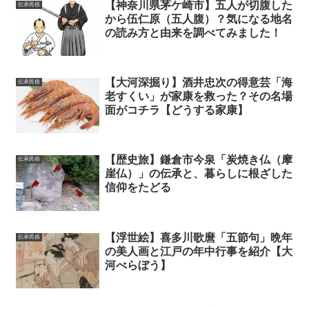
【神奈川県茅ケ崎市】五人が切腹した
伝承民俗
から伍仁原（五人腹）？気になる地名
の読み方と由来を調べてみました！
【大河深掘り】酒井忠次の得意芸「海
伝承民俗
老すくい」が家康を救った？その名場
面がコチラ【どうする家康】
【歴史旅】鎌倉市今泉「炭焼き仏（摩
伝承民俗
崖仏）」の伝承と、暮らしに根ざした
信仰をたどる
【浮世絵】喜多川歌麿「五節句」晩年
伝承民俗
の美人画と江戸の年中行事を紹介【大
河べらぼう】