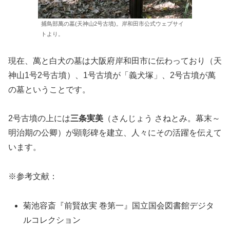
捕鳥部萬の墓(天神山2号古墳)。岸和田市公式ウェブサイ
トより。
現在、萬と白犬の墓は大阪府岸和田市に伝わっており（天
神山1号2号古墳）、1号古墳が「義犬塚」、2号古墳が萬
の墓ということです。
2号古墳の上には
三条実美
（さんじょう さねとみ。幕末～
明治期の公卿）が顕彰碑を建立、人々にその活躍を伝えて
います。
※参考文献：
菊池容斎『前賢故実 巻第一』国立国会図書館デジタ
ルコレクション