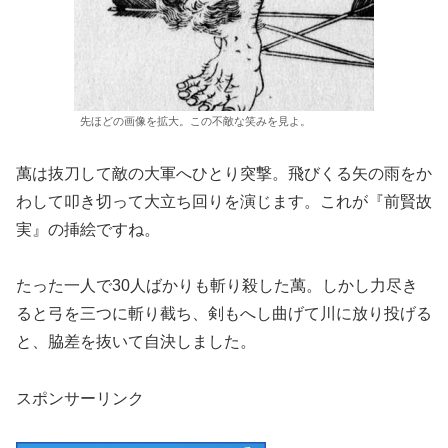
先ほどの画像を拡大。この不敵な笑みを見よ。
萬は抜刀して敵の大軍へひとり突撃。飛びくる矢の雨をか
わして叩き切って大立ち回りを演じます。これが『前賢故
実』の挿絵ですね。
たった一人で30人ばかりも斬り殺した萬。しかし力尽き
ると弓を三つに斬り截ち、剣もへし曲げて川に放り投げる
と、脇差を抜いて自決しました。
スポンサーリンク