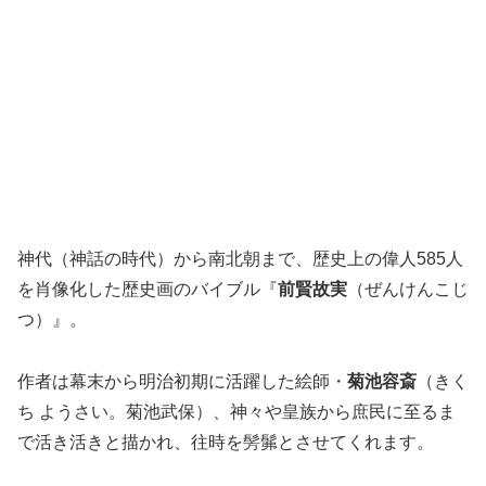
神代（神話の時代）から南北朝まで、歴史上の偉人585人
を肖像化した歴史画のバイブル『
前賢故実
（ぜんけんこじ
つ）』。
作者は幕末から明治初期に活躍した絵師・
菊池容斎
（きく
ち ようさい。菊池武保）、神々や皇族から庶民に至るま
で活き活きと描かれ、往時を髣髴とさせてくれます。