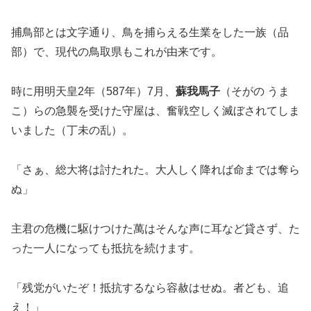
捕鳥部とは文字通り、鳥を捕らえる生業をした一族（品
部）で、現代の鳥取県もこれが由来です。
時に用明天皇2年（587年）7月、
蘇我馬子
（そがの うま
こ）らの急襲を受けた守屋は、奮戦空しく滅ぼされてしま
いました（丁未の乱）。
「さぁ、総大将は討たれた。大人しく降れば命までは奪ら
ぬ」
主君の危機に駆けつけた萬はそんな声に耳など貸さず、た
った一人になっても抵抗を続けます。
「残党がいたぞ！抵抗するなら容赦はせぬ。者ども、追
え！」