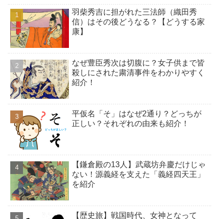
羽柴秀吉に担がれた三法師（織田秀
信）はその後どうなる？【どうする家
康】
なぜ豊臣秀次は切腹に？女子供まで皆
殺しにされた粛清事件をわかりやすく
紹介！
平仮名「そ」はなぜ2通り？どっちが
正しい？それぞれの由来も紹介！
【鎌倉殿の13人】武蔵坊弁慶だけじゃ
ない！源義経を支えた「義経四天王」
を紹介
【歴史旅】戦国時代、女神となって