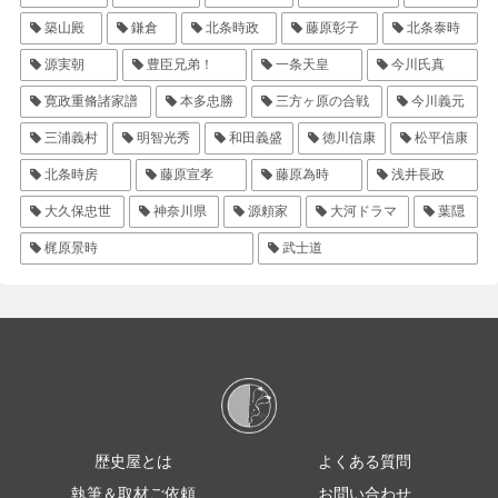
築山殿
鎌倉
北条時政
藤原彰子
北条泰時
源実朝
豊臣兄弟！
一条天皇
今川氏真
寛政重脩諸家譜
本多忠勝
三方ヶ原の合戦
今川義元
三浦義村
明智光秀
和田義盛
徳川信康
松平信康
北条時房
藤原宣孝
藤原為時
浅井長政
大久保忠世
神奈川県
源頼家
大河ドラマ
葉隠
梶原景時
武士道
歴史屋とは
よくある質問
執筆＆取材ご依頼
お問い合わせ