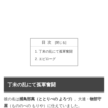
目次
丁未の乱にて孤軍奮闘
エピローグ
丁未の乱にて孤軍奮闘
彼の名は
捕鳥部萬（ととりべの よろづ）
。大連・
物部守
屋
（もののべの もりや）に仕えていました。