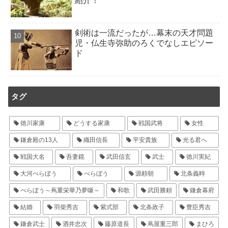
紹介！
剣術は一流だったが…幕末の天才問題
児・仏生寺弥助のろくでなしエピソー
ド
タグ
徳川家康
どうする家康
戦国武将
女性
鎌倉殿の13人
織田信長
平安貴族
光る君へ
戦国大名
吾妻鏡
武田信玄
武士
徳川実紀
大河べらぼう
べらぼう
源頼朝
北条義時
べらぼう～蔦重栄華乃夢噺～
和歌
武田勝頼
鎌倉幕府
結婚
羽柴秀吉
紫式部
北条政子
豊臣秀吉
鎌倉武士
酒井忠次
藤原道長
蔦屋重三郎
まひろ