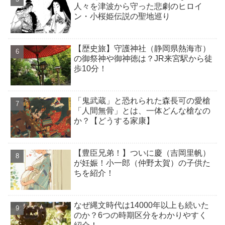
人々を津波から守った悲劇のヒロイ
ン・小桜姫伝説の聖地巡り
【歴史旅】守護神社（静岡県熱海市）
の御祭神や御神徳は？JR来宮駅から徒
歩10分！
「鬼武蔵」と恐れられた森長可の愛槍
「人間無骨」とは、一体どんな槍なの
か？【どうする家康】
【豊臣兄弟！】ついに慶（吉岡里帆）
が妊娠！小一郎（仲野太賀）の子供た
ちを紹介！
なぜ縄文時代は14000年以上も続いた
のか？6つの時期区分をわかりやすく