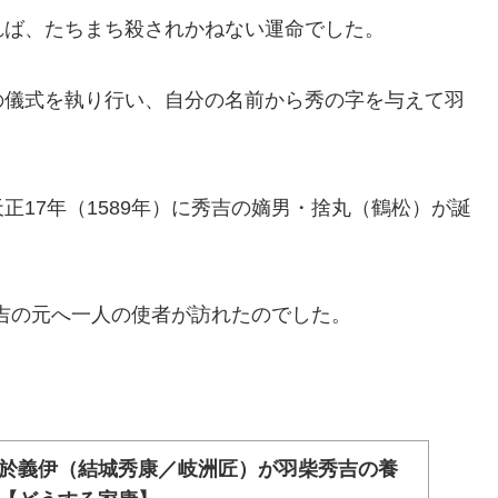
れば、たちまち殺されかねない運命でした。
の儀式を執り行い、自分の名前から秀の字を与えて羽
17年（1589年）に秀吉の嫡男・捨丸（鶴松）が誕
秀吉の元へ一人の使者が訪れたのでした。
於義伊（結城秀康／岐洲匠）が羽柴秀吉の養