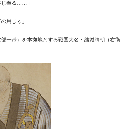
存じ奉る……」
何の用じゃ」
北部一帯）を本拠地とする戦国大名・結城晴朝（右衛