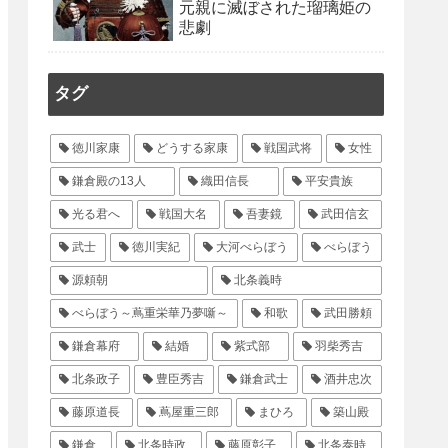
元親に滅ぼされた瑠璃姫の
悲劇
タグ
徳川家康
どうする家康
戦国武将
女性
鎌倉殿の13人
織田信長
平安貴族
光る君へ
戦国大名
吾妻鏡
武田信玄
武士
徳川実紀
大河べらぼう
べらぼう
源頼朝
北条義時
べらぼう～蔦重栄華乃夢噺～
和歌
武田勝頼
鎌倉幕府
結婚
紫式部
羽柴秀吉
北条政子
豊臣秀吉
鎌倉武士
酒井忠次
藤原道長
蔦屋重三郎
まひろ
築山殿
鎌倉
北条時政
藤原彰子
北条泰時