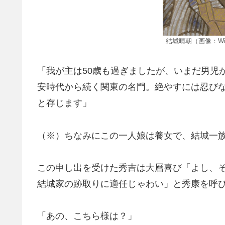
結城晴朝（画像：Wiki
「我が主は50歳も過ぎましたが、いまだ男児
安時代から続く関東の名門。絶やすには忍び
と存じます」
（※）ちなみにこの一人娘は養女で、結城一
この申し出を受けた秀吉は大層喜び「よし、
結城家の跡取りに適任じゃわい」と秀康を呼
「あの、こちら様は？」