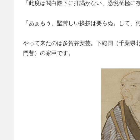
「此度は関白殿下に拝謁かない、恐悦至極に
「あぁもう、堅苦しい挨拶は要らぬ。して、
やって来たのは多賀谷安芸。下総国（千葉県
門督）の家臣です。