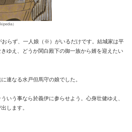
pedia）
がおらず、一人娘（※）がいるだけです。結城家は平
なきゆえ、どうか関白殿下の御一族から婿を迎えたい
族に連なる水戸但馬守の娘でした。
そういう事なら於義伊に参らせよう。心身壮健ゆえ、
び出します。