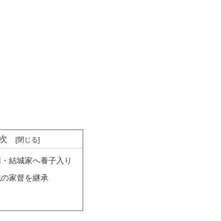
次
門・結城家へ養子入り
城の家督を継承