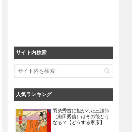
サイト内検索
人気ランキング
羽柴秀吉に担がれた三法師
（織田秀信）はその後どう
なる？【どうする家康】