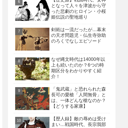
となって人々を津波から守
った悲劇のヒロイン・小桜
姫伝説の聖地巡り
剣術は一流だったが…幕末
の天才問題児・仏生寺弥助
のろくでなしエピソード
なぜ縄文時代は14000年以
上も続いたのか？6つの時
期区分をわかりやすく紹
介！
「鬼武蔵」と恐れられた森
長可の愛槍「人間無骨」と
は、一体どんな槍なのか？
【どうする家康】
【歴人録】敵の辱めは受け
まい…戦国時代、長宗我部