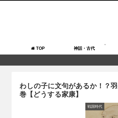
TOP
神話・古代
わしの子に文句があるか！？羽
巻【どうする家康】
戦国時代