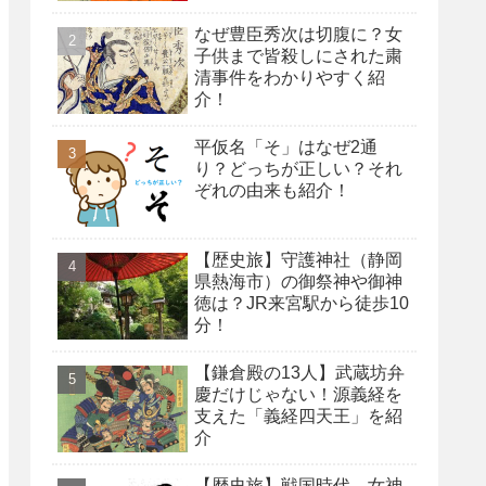
なぜ豊臣秀次は切腹に？女
子供まで皆殺しにされた粛
清事件をわかりやすく紹
介！
平仮名「そ」はなぜ2通
り？どっちが正しい？それ
ぞれの由来も紹介！
【歴史旅】守護神社（静岡
県熱海市）の御祭神や御神
徳は？JR来宮駅から徒歩10
分！
【鎌倉殿の13人】武蔵坊弁
慶だけじゃない！源義経を
支えた「義経四天王」を紹
介
【歴史旅】戦国時代、女神