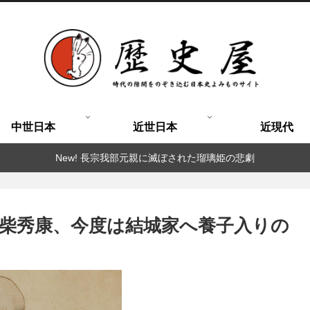
中世日本
近世日本
近現代
New! 長宗我部元親に滅ぼされた瑠璃姫の悲劇
柴秀康、今度は結城家へ養子入りの