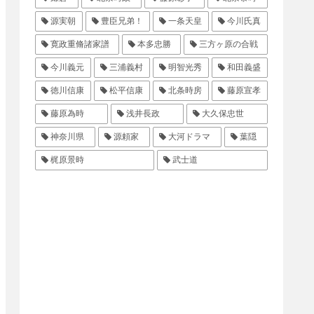
源実朝
豊臣兄弟！
一条天皇
今川氏真
寛政重脩諸家譜
本多忠勝
三方ヶ原の合戦
今川義元
三浦義村
明智光秀
和田義盛
徳川信康
松平信康
北条時房
藤原宣孝
藤原為時
浅井長政
大久保忠世
神奈川県
源頼家
大河ドラマ
葉隠
梶原景時
武士道