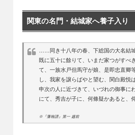
関東の名門・結城家へ養子入り
……同き十八年の春、下総国の大名結
既に五十に餘りて、いまだ家つがすべ
て、一族水戸但馬守が娘、是即忠直卿
し、我家を譲らばやと望む、関白殿悦
申次の人に近づきて、いづれの御事に
にて、秀吉が子に、何條疑かあると、
※『藩翰譜』第一 越前