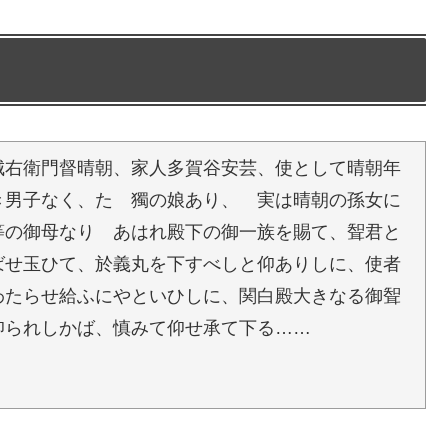
城右衛門督晴朝、家人多賀谷安芸、使として晴朝年
き男子なく、たゞ獨の娘あり、 実は晴朝の孫女に
等の御母なり あはれ殿下の御一族を賜て、聟君と
ばせ玉ひて、於義丸を下すべしと仰ありしに、使者
わたらせ給ふにやといひしに、関白殿大きなる御聟
仰られしかば、慎みて仰せ承て下る……