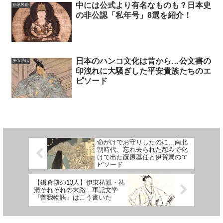
中には公式より有名なものも？日本史
伝承民俗
の非公認「私年号」8選を紹介！
日本のハンコ文化は昔から…公文書の
平安時代
印洩れに大騒ぎした平安貴族たちのエ
ピソード
命がけでお守りしたのに…南北
朝時代、忘れ去られた怨みで化
けて出た藤原基任と伊賀局のエ
ピソード
【鎌倉殿の13人】伊東祐親・祐
清それぞれの末路…軍記文学
『曽我物語』はこう書いた