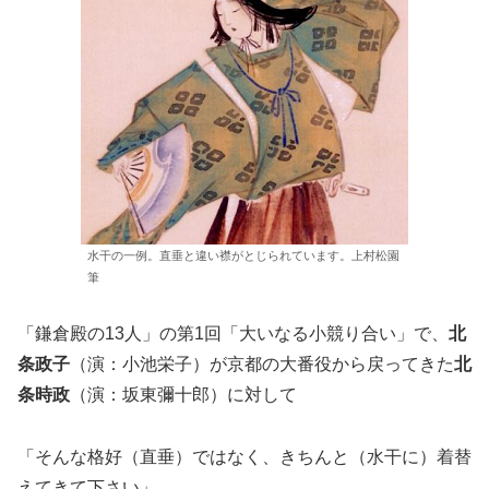
水干の一例。直垂と違い襟がとじられています。上村松園
筆
「鎌倉殿の13人」の第1回「大いなる小競り合い」で、
北
条政子
（演：小池栄子）が京都の大番役から戻ってきた
北
条時政
（演：坂東彌十郎）に対して
「そんな格好（直垂）ではなく、きちんと（水干に）着替
えてきて下さい」