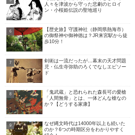
人々を津波から守った悲劇のヒロイ
ン・小桜姫伝説の聖地巡り
【歴史旅】守護神社（静岡県熱海市）
の御祭神や御神徳は？JR来宮駅から徒
歩10分！
剣術は一流だったが…幕末の天才問題
児・仏生寺弥助のろくでなしエピソー
ド
「鬼武蔵」と恐れられた森長可の愛槍
「人間無骨」とは、一体どんな槍なの
か？【どうする家康】
なぜ縄文時代は14000年以上も続いた
のか？6つの時期区分をわかりやすく