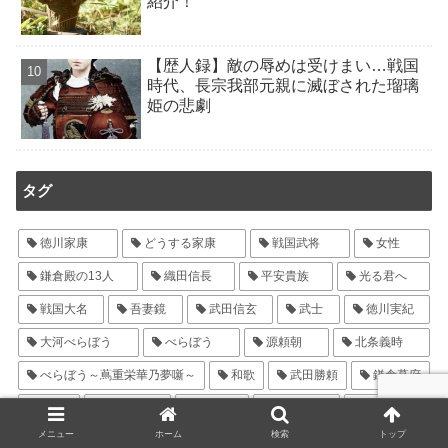
紹介！
【歴人録】敵の辱めは受けまい…戦国
時代、長宗我部元親に滅ぼされた瑠璃
姫の悲劇
タグ
徳川家康
どうする家康
戦国武将
女性
鎌倉殿の13人
織田信長
平安貴族
光る君へ
戦国大名
吾妻鏡
武田信玄
武士
徳川実紀
大河べらぼう
べらぼう
源頼朝
北条義時
べらぼう～蔦重栄華乃夢噺～
和歌
武田勝頼
鎌倉幕府
結婚
羽柴秀吉
紫式部
北条政子
豊臣秀吉
メニュー
ホーム
検索
トップ
鎌倉武士
酒井忠次
藤原道長
蔦屋重三郎
まひろ