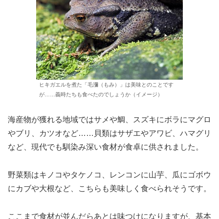
ヒキガエルを煮た「毛瀰（もみ）」は美味とのことです
が……義時たちも食べたのでしょうか（イメージ）
海産物が獲れる地域ではサメや鯛、スズキにボラにマグロ
やブリ、カツオなど……貝類はサザエやアワビ、ハマグリ
など、現代でも馴染み深い食材が食卓に供されました。
野菜類はキノコやタケノコ、レンコンに山芋、瓜にゴボウ
にカブや大根など、こちらも美味しく食べられそうです。
ここまで食材が並んだらあとは味つけになりますが、基本