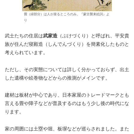
畳（緑部分）は人が座るところのみ。『蒙古襲来絵詞』よ
り
武士たちの住居は
武家造
（ぶけづくり）と呼ばれ、平安貴
族が住んだ寝殿造（しんでんづくり）を簡素化したものと
考えられています。
ただし、その実態については詳しく分かっておらず、出土
した遺構や絵巻物などからの推測がメインです。
建材は板材が中心であり、日本家屋のトレードマークとも
言える畳や障子などが普及するのはもう少し後の時代にな
ります。
家の周囲には土塁や堀、板塀などが巡らされました。また