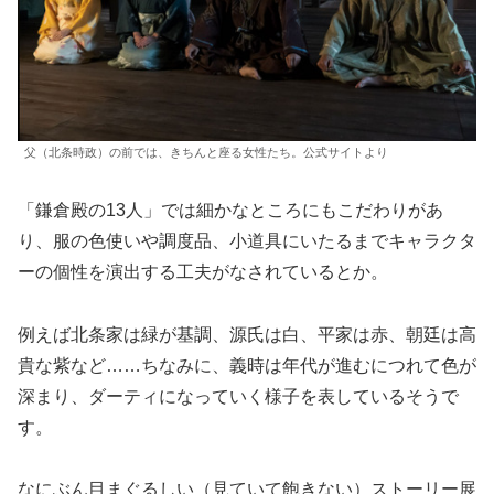
父（北条時政）の前では、きちんと座る女性たち。公式サイトより
「鎌倉殿の13人」では細かなところにもこだわりがあ
り、服の色使いや調度品、小道具にいたるまでキャラクタ
ーの個性を演出する工夫がなされているとか。
例えば北条家は緑が基調、源氏は白、平家は赤、朝廷は高
貴な紫など……ちなみに、義時は年代が進むにつれて色が
深まり、ダーティになっていく様子を表しているそうで
す。
なにぶん目まぐるしい（見ていて飽きない）ストーリー展