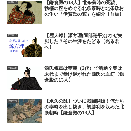
【鎌倉殿の13人】北条義時の死後、
鎌倉時代
執権の座をめぐる北条泰時と北条政村
の争い「伊賀氏の変」を紹介【前編】
【歴人録】源方理(阿部翔平)はなぜ失
平安時代
脚した？その生涯をたどる【光る君
へ】
源氏将軍は実朝（3代）で断絶？実は
注目記事
末代まで受け継がれた源氏の血筋【鎌
倉殿の13人】
【承久の乱】ついに戦闘開始！俺たち
鎌倉時代
の泰時を出し抜き、初勝利を収めた北
条朝時【鎌倉殿の13人】