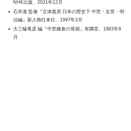
NHK出版、2021年12月
石井進 監修『立体復原 日本の歴史下 中世・近世・明
治編』新人物往来社、1997年3月
大三輪竜彦 編『中世鎌倉の発掘』有隣堂、1983年9
月