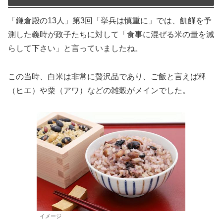
「鎌倉殿の13人」第3回「挙兵は慎重に」では、飢饉を予
測した義時が政子たちに対して「食事に混ぜる米の量を減
らして下さい」と言っていましたね。
この当時、白米は非常に贅沢品であり、ご飯と言えば稗
（ヒエ）や粟（アワ）などの雑穀がメインでした。
イメージ