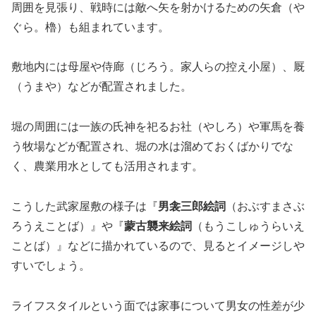
周囲を見張り、戦時には敵へ矢を射かけるための矢倉（や
ぐら。櫓）も組まれています。
敷地内には母屋や侍廊（じろう。家人らの控え小屋）、厩
（うまや）などが配置されました。
堀の周囲には一族の氏神を祀るお社（やしろ）や軍馬を養
う牧場などが配置され、堀の水は溜めておくばかりでな
く、農業用水としても活用されます。
こうした武家屋敷の様子は『
男衾三郎絵詞
（おぶすまさぶ
ろうえことば）』や『
蒙古襲来絵詞
（もうこしゅうらいえ
ことば）』などに描かれているので、見るとイメージしや
すいでしょう。
ライフスタイルという面では家事について男女の性差が少