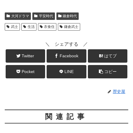
大河ドラマ
平安時代
鎌倉時代
武士
生活
衣食住
鎌倉武士
＼ シェアする ／
Twitter
Facebook
はてブ
Pocket
LINE
コピー
歴史屋
関連記事