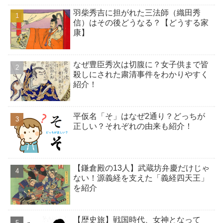
羽柴秀吉に担がれた三法師（織田秀
信）はその後どうなる？【どうする家
康】
なぜ豊臣秀次は切腹に？女子供まで皆
殺しにされた粛清事件をわかりやすく
紹介！
平仮名「そ」はなぜ2通り？どっちが
正しい？それぞれの由来も紹介！
【鎌倉殿の13人】武蔵坊弁慶だけじゃ
ない！源義経を支えた「義経四天王」
を紹介
【歴史旅】戦国時代、女神となって