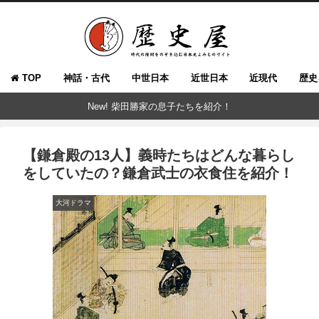
TOP
神話・古代
中世日本
近世日本
近現代
歴史
New! 柴田勝家の息子たちを紹介！
【鎌倉殿の13人】義時たちはどんな暮らし
をしていたの？鎌倉武士の衣食住を紹介！
大河ドラマ