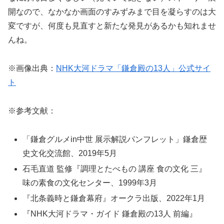
開なので、なかなか画面のすみずみまで目を凝らすのは大
変ですが、何度も見直すと新たな発見があるかも知れませ
んね。
※画像出典：
NHK大河ドラマ「鎌倉殿の13人」公式サイ
ト
※参考文献：
「鎌倉グルメin中世 展示解説パンフレット」鎌倉歴
史文化交流館、2019年5月
石毛直道 監修『調理とたべもの 講座 食の文化 三』
味の素食の文化センター、1999年3月
『北条義時と鎌倉幕府』オークラ出版、2022年1月
『NHK大河ドラマ・ガイド 鎌倉殿の13人 前編』