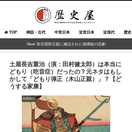
TOP
神話・古代
中世日本
近世日本
近現代
歴史
New! 長宗我部元親に滅ぼされた瑠璃姫の悲劇
土屋長吉重治（演：田村健太郎）は本当に
どもり（吃音症）だったの？元ネタはもし
かして「どもり弾正（木山正親）」？【ど
うする家康】
戦国時代