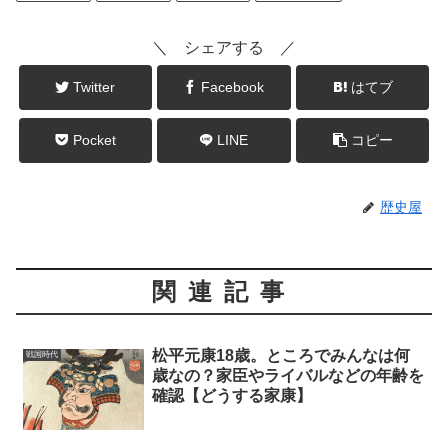
＼ シェアする ／
Twitter
Facebook
はてブ
Pocket
LINE
コピー
歴史屋
関連記事
松平元康18歳。ところでみんなは何
戦国時代
歳なの？家臣やライバルなどの年齢を
確認【どうする家康】