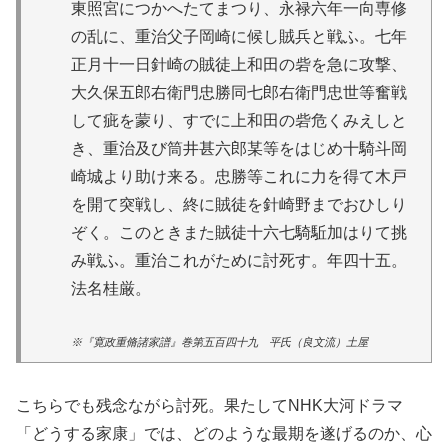
東照宮につかへたてまつり、永禄六年一向専修
の乱に、重治父子岡崎に候し賊兵と戦ふ。七年
正月十一日針崎の賊徒上和田の砦を急に攻撃、
大久保五郎右衛門忠勝同七郎右衛門忠世等奮戦
して疵を蒙り、すでに上和田の砦危くみえしと
き、重治及び筒井甚六郎某等をはじめ十騎斗岡
崎城より助け来る。忠勝等これに力を得て木戸
を開て突戦し、終に賊徒を針崎野までおひしり
ぞく。このときまた賊徒十六七騎駈加はりて挑
み戦ふ。重治これがために討死す。年四十五。
法名桂厳。
※『寛政重脩諸家譜』巻第五百四十九 平氏（良文流）土屋
こちらでも残念ながら討死。果たしてNHK大河ドラマ
「どうする家康」では、どのような最期を遂げるのか、心