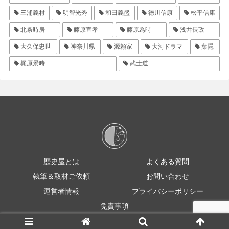
三浦義村
明智光秀
和田義盛
徳川信康
松平信康
北条時房
藤原宣孝
藤原為時
浅井長政
大久保忠世
神奈川県
源頼家
大河ドラマ
葉隠
梶原景時
武士道
歴史屋とは
よくある質問
執筆＆取材ご依頼
お問い合わせ
運営者情報
プライバシーポリシー
免責事項
© 2021 rekishiya