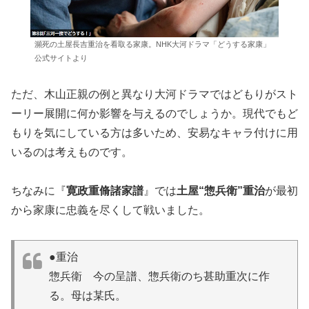
瀕死の土屋長吉重治を看取る家康。NHK大河ドラマ「どうする家康」
公式サイトより
ただ、木山正親の例と異なり大河ドラマではどもりがスト
ーリー展開に何か影響を与えるのでしょうか。現代でもど
もりを気にしている方は多いため、安易なキャラ付けに用
いるのは考えものです。
ちなみに『
寛政重脩諸家譜
』では
土屋“惣兵衛”重治
が最初
から家康に忠義を尽くして戦いました。
●重治
惣兵衛 今の呈譜、惣兵衛のち甚助重次に作
る。母は某氏。