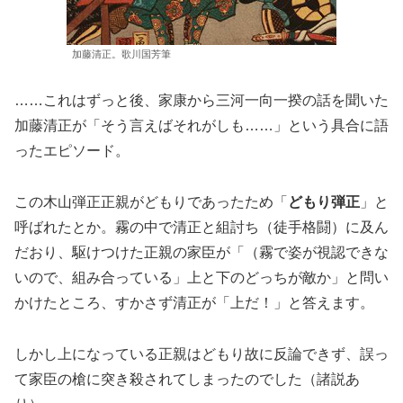
加藤清正。歌川国芳筆
……これはずっと後、家康から三河一向一揆の話を聞いた
加藤清正が「そう言えばそれがしも……」という具合に語
ったエピソード。
この木山弾正正親がどもりであったため「
どもり弾正
」と
呼ばれたとか。霧の中で清正と組討ち（徒手格闘）に及ん
だおり、駆けつけた正親の家臣が「（霧で姿が視認できな
いので、組み合っている」上と下のどっちが敵か」と問い
かけたところ、すかさず清正が「上だ！」と答えます。
しかし上になっている正親はどもり故に反論できず、誤っ
て家臣の槍に突き殺されてしまったのでした（諸説あ