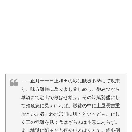
……正月十一日上和田の戦に賊徒多勢にて攻来
り。味方難儀に及ぶよし聞しめし。御みづから
単騎にて馳出で救はせ給ふ。その時賊勢盛にし
て殆危急に見えければ。賊徒の中に土屋長吉重
治といふ者。われ宗門に與すといへども。正し
く王の危難を見て救はざらんは本意にあらず。
よし地獄に陥るとも何かいとはんとて。鋒を倒