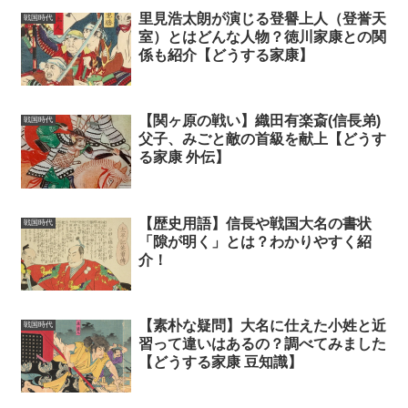
里見浩太朗が演じる登譽上人（登誉天
戦国時代
室）とはどんな人物？徳川家康との関
係も紹介【どうする家康】
【関ヶ原の戦い】織田有楽斎(信長弟)
戦国時代
父子、みごと敵の首級を献上【どうす
る家康 外伝】
【歴史用語】信長や戦国大名の書状
戦国時代
「隙が明く」とは？わかりやすく紹
介！
【素朴な疑問】大名に仕えた小姓と近
戦国時代
習って違いはあるの？調べてみました
【どうする家康 豆知識】