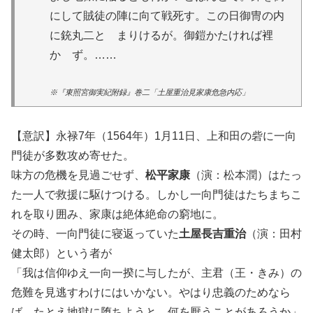
にして賊徒の陣に向て戦死す。この日御冑の内
に銃丸二とゞまりけるが。御鎧かたければ裡
かゝず。……
※『東照宮御実紀附録』巻二「土屋重治見家康危急内応」
【意訳】永禄7年（1564年）1月11日、上和田の砦に一向
門徒が多数攻め寄せた。
味方の危機を見過ごせず、
松平家康
（演：松本潤）はたっ
た一人で救援に駆けつける。しかし一向門徒はたちまちこ
れを取り囲み、家康は絶体絶命の窮地に。
その時、一向門徒に寝返っていた
土屋長吉重治
（演：田村
健太郎）という者が
「我は信仰ゆえ一向一揆に与したが、主君（王・きみ）の
危難を見逃すわけにはいかない。やはり忠義のためなら
ば、たとえ地獄に堕ちようと、何を厭うことがあろうか」