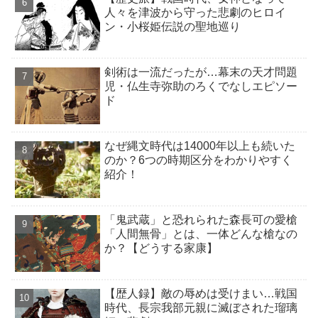
人々を津波から守った悲劇のヒロイ
ン・小桜姫伝説の聖地巡り
剣術は一流だったが…幕末の天才問題
児・仏生寺弥助のろくでなしエピソー
ド
なぜ縄文時代は14000年以上も続いた
のか？6つの時期区分をわかりやすく
紹介！
「鬼武蔵」と恐れられた森長可の愛槍
「人間無骨」とは、一体どんな槍なの
か？【どうする家康】
【歴人録】敵の辱めは受けまい…戦国
時代、長宗我部元親に滅ぼされた瑠璃