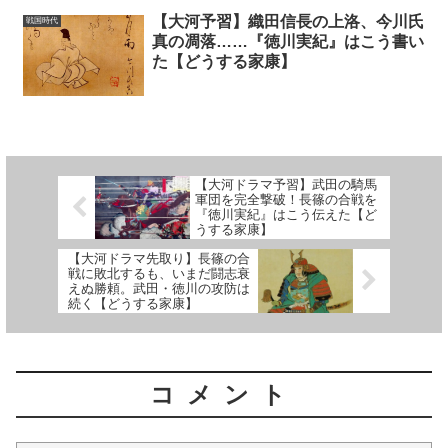
【大河予習】織田信長の上洛、今川氏
戦国時代
真の凋落……『徳川実紀』はこう書い
た【どうする家康】
【大河ドラマ予習】武田の騎馬
軍団を完全撃破！長篠の合戦を
『徳川実紀』はこう伝えた【ど
うする家康】
【大河ドラマ先取り】長篠の合
戦に敗北するも、いまだ闘志衰
えぬ勝頼。武田・徳川の攻防は
続く【どうする家康】
コメント