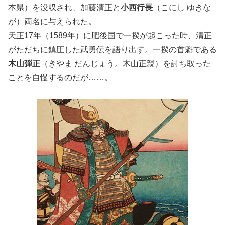
本県）を没収され、加藤清正と
小西行長
（こにし ゆきな
が）両名に与えられた。
天正17年（1589年）に肥後国で一揆が起こった時、清正
がただちに鎮圧した武勇伝を語り出す。一揆の首魁である
木山弾正
（きやま だんじょう。木山正親）を討ち取った
ことを自慢するのだが……。