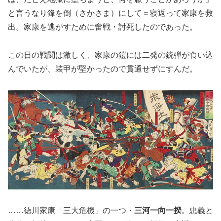
と言うなり鋒を倒（さかさま）にして＝寝返って家康を救
出。家康を逃がすために奮戦・討死したのであった。
この日の戦闘は激しく、家康の鎧には二発の銃弾が食い込
んでいたが、装甲が堅かったので貫通せずにすんだ。
……徳川家康「三大危機」の一つ・
三河一向一揆
。忠義と