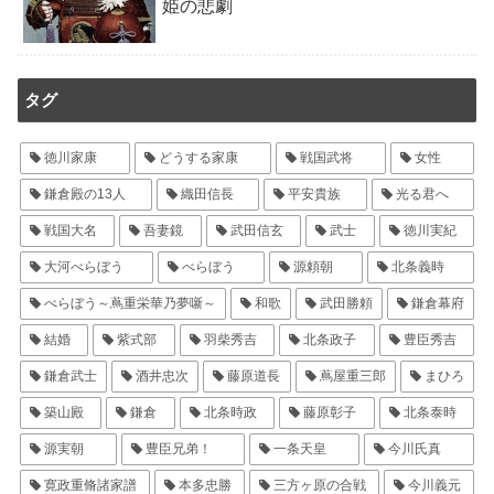
姫の悲劇
タグ
徳川家康
どうする家康
戦国武将
女性
鎌倉殿の13人
織田信長
平安貴族
光る君へ
戦国大名
吾妻鏡
武田信玄
武士
徳川実紀
大河べらぼう
べらぼう
源頼朝
北条義時
べらぼう～蔦重栄華乃夢噺～
和歌
武田勝頼
鎌倉幕府
結婚
紫式部
羽柴秀吉
北条政子
豊臣秀吉
鎌倉武士
酒井忠次
藤原道長
蔦屋重三郎
まひろ
築山殿
鎌倉
北条時政
藤原彰子
北条泰時
源実朝
豊臣兄弟！
一条天皇
今川氏真
寛政重脩諸家譜
本多忠勝
三方ヶ原の合戦
今川義元