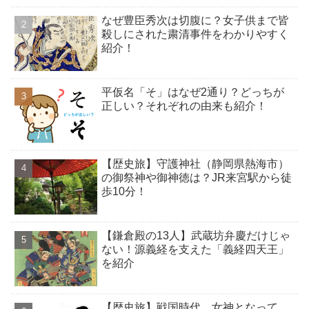
なぜ豊臣秀次は切腹に？女子供まで皆
殺しにされた粛清事件をわかりやすく
紹介！
平仮名「そ」はなぜ2通り？どっちが
正しい？それぞれの由来も紹介！
【歴史旅】守護神社（静岡県熱海市）
の御祭神や御神徳は？JR来宮駅から徒
歩10分！
【鎌倉殿の13人】武蔵坊弁慶だけじゃ
ない！源義経を支えた「義経四天王」
を紹介
【歴史旅】戦国時代、女神となって