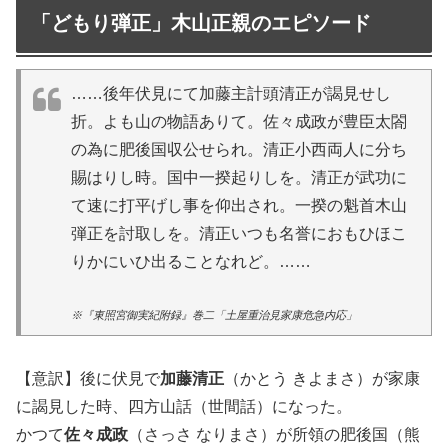
「どもり弾正」木山正親のエピソード
……後年伏見にて加藤主計頭清正が謁見せし
折。よも山の物語ありて。佐々成政が豊臣太閤
の為に肥後国収公せられ。清正小西両人に分ち
賜はりし時。国中一揆起りしを。清正が武功に
て速に打平げし事を仰出され。一揆の魁首木山
弾正を討取しを。清正いつも名誉におもひほこ
りかにいひ出ることなれど。……
※『東照宮御実紀附録』巻二「土屋重治見家康危急内応」
【意訳】後に伏見で
加藤清正
（かとう きよまさ）が家康
に謁見した時、四方山話（世間話）になった。
かつて
佐々成政
（さっさ なりまさ）が所領の肥後国（熊