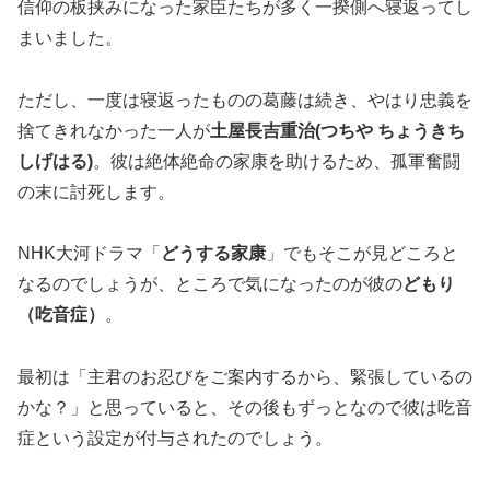
信仰の板挟みになった家臣たちが多く一揆側へ寝返ってし
まいました。
ただし、一度は寝返ったものの葛藤は続き、やはり忠義を
捨てきれなかった一人が
土屋長吉重治(つちや ちょうきち
しげはる)
。彼は絶体絶命の家康を助けるため、孤軍奮闘
の末に討死します。
NHK大河ドラマ「
どうする家康
」でもそこが見どころと
なるのでしょうが、ところで気になったのが彼の
どもり
（吃音症）
。
最初は「主君のお忍びをご案内するから、緊張しているの
かな？」と思っていると、その後もずっとなので彼は吃音
症という設定が付与されたのでしょう。