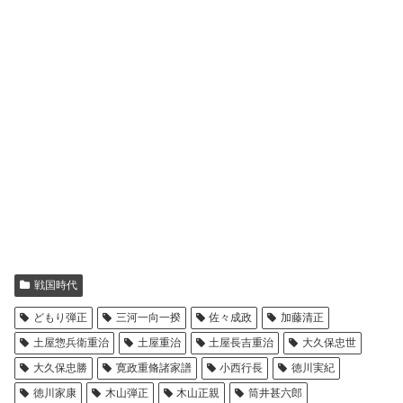
戦国時代
どもり弾正
三河一向一揆
佐々成政
加藤清正
土屋惣兵衛重治
土屋重治
土屋長吉重治
大久保忠世
大久保忠勝
寛政重脩諸家譜
小西行長
徳川実紀
徳川家康
木山弾正
木山正親
筒井甚六郎