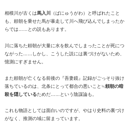
相模川が古くは
馬入川
（ばにゅうがわ）と呼ばれたこと
も、頼朝を乗せた馬が暴走して川へ飛び込んでしまったか
らでは……との説もあります。
川に落ちた頼朝が大量に水を飲んでしまったことが死につ
ながった……しかし、こうした説には裏づけがないため、
憶測にすぎません。
また頼朝が亡くなる前後の『吾妻鏡』記録がごっそり抜け
落ちているのは、北条にとって都合の悪いこと≒
頼朝の暗
殺を隠している
ためだ……という陰謀論も。
これも物語としては面白いのですが、やはり史料の裏づけ
がなく、推測の域に留まっています。