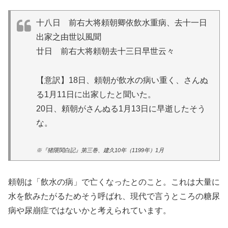
十八日 前右大将頼朝卿依飲水重病、去十一日
出家之由世以風聞
廿日 前右大将頼朝去十三日早世云々
【意訳】18日、頼朝が飲水の病い重く、さんぬ
る1月11日に出家したと聞いた。
20日、頼朝がさんぬる1月13日に早逝したそう
な。
※『猪隈関白記』第三巻、建久10年（1199年）1月
頼朝は「飲水の病」で亡くなったとのこと。これは大量に
水を飲みたがるためそう呼ばれ、現代で言うところの糖尿
病や尿崩症ではないかと考えられています。