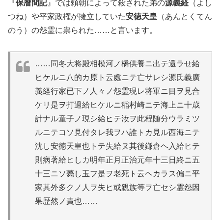
『
保暦間記
』では頼朝によって殺された弟の
源義経
（よし
つね）や平家政権が擁立していた
安徳天皇
（あんとくてん
のう）の怨霊に祟られた……と言います。
……同冬大将殿相模河ノ橋供養ニ出テ還ラせ給
ヒケルニ八的カ原ト云處ニテ亡サレシ源氏義廣
義経行家已下ノ人々ノ怨霊現レ将軍ニ目ヲ見合
ケリ是ヲ打過給ヒケルニ稲村崎ニテ海上ニ十歳
計ナル童子ノ現シ給ヒテ汝ヲ此程随分ウラミツ
ルニテコソ見付タレ我ヲハ誰トカ見ル西海ニテ
沈し安徳天皇也トテ失給ヌ其後鎌倉ヘ入給ヒテ
則病著給ヒしカ明年正月正治元年十三日終ニ五
十三ニソ薨し玉フ是ヲ老死ト云ヘカラス偏ニ平
家其外多クノ人ヲ失ヒ或親族等ヲ亡セシ霊怨因
果歴然ノ責也……