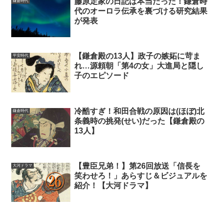
藤原定家の日記は本当だった！鎌倉時
鎌倉時代
代のオーロラ伝承を裏づける研究結果
が発表
【鎌倉殿の13人】政子の嫉妬に苛ま
平安時代
れ…源頼朝「第4の女」大進局と隠し
子のエピソード
冷酷すぎ！和田合戦の原因は(ほぼ)北
鎌倉時代
条義時の挑発(せい)だった【鎌倉殿の
13人】
【豊臣兄弟！】第26回放送「信長を
大河ドラマ
笑わせろ！」あらすじ＆ビジュアルを
紹介！【大河ドラマ】