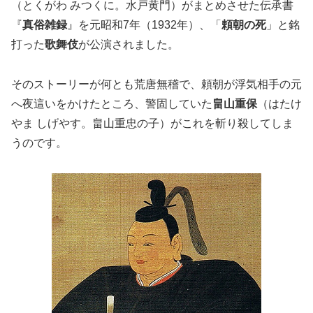
（とくがわ みつくに。水戸黄門）がまとめさせた伝承書
『
真俗雑録
』を元昭和7年（1932年）、「
頼朝の死
」と銘
打った
歌舞伎
が公演されました。
そのストーリーが何とも荒唐無稽で、頼朝が浮気相手の元
へ夜這いをかけたところ、警固していた
畠山重保
（はたけ
やま しげやす。畠山重忠の子）がこれを斬り殺してしま
うのです。