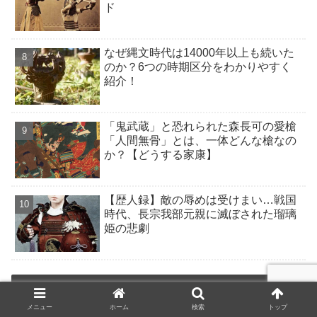
ド
なぜ縄文時代は14000年以上も続いた
のか？6つの時期区分をわかりやすく
紹介！
「鬼武蔵」と恐れられた森長可の愛槍
「人間無骨」とは、一体どんな槍なの
か？【どうする家康】
【歴人録】敵の辱めは受けまい…戦国
時代、長宗我部元親に滅ぼされた瑠璃
姫の悲劇
タグ
メニュー
ホーム
検索
トップ