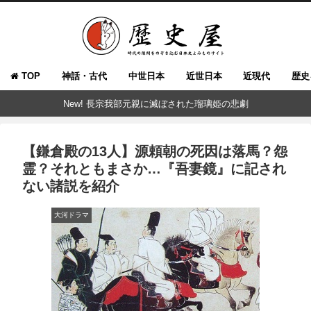
TOP
神話・古代
中世日本
近世日本
近現代
歴史
New! 長宗我部元親に滅ぼされた瑠璃姫の悲劇
【鎌倉殿の13人】源頼朝の死因は落馬？怨
霊？それともまさか…『吾妻鏡』に記され
ない諸説を紹介
大河ドラマ