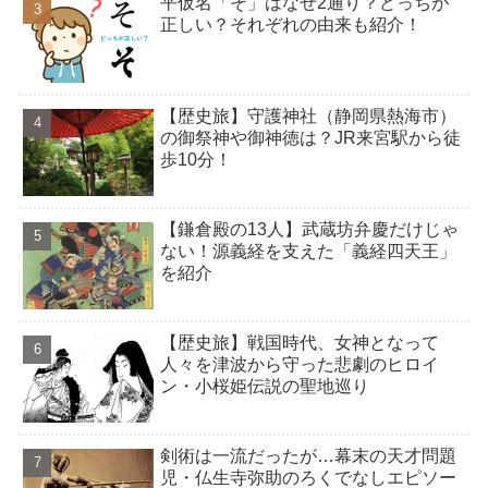
平仮名「そ」はなぜ2通り？どっちが
正しい？それぞれの由来も紹介！
【歴史旅】守護神社（静岡県熱海市）
の御祭神や御神徳は？JR来宮駅から徒
歩10分！
【鎌倉殿の13人】武蔵坊弁慶だけじゃ
ない！源義経を支えた「義経四天王」
を紹介
【歴史旅】戦国時代、女神となって
人々を津波から守った悲劇のヒロイ
ン・小桜姫伝説の聖地巡り
剣術は一流だったが…幕末の天才問題
児・仏生寺弥助のろくでなしエピソー