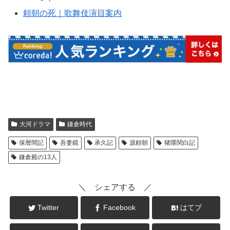
頼朝の死｜歌舞伎演目案内
大河ドラマ
鎌倉時代
保暦間記
吾妻鏡
承久記
源頼朝
猪隈関白記
鎌倉殿の13人
＼ シェアする ／
Twitter
Facebook
はてブ