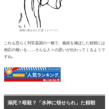
頼朝に殺された亡霊（イメージ）
これも恐らく判官贔屓の一種で、義経を滅ぼした頼朝には
相応の報いを……そんな人々の思いが伝わってくるようで
すね。
溺死？暗殺？「水神に領せられ」た頼朝