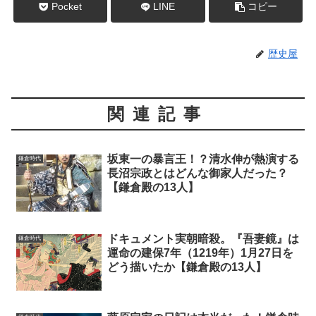
Pocket
LINE
コピー
歴史屋
関連記事
坂東一の暴言王！？清水伸が熱演する
鎌倉時代
長沼宗政とはどんな御家人だった？
【鎌倉殿の13人】
ドキュメント実朝暗殺。『吾妻鏡』は
鎌倉時代
運命の建保7年（1219年）1月27日を
どう描いたか【鎌倉殿の13人】