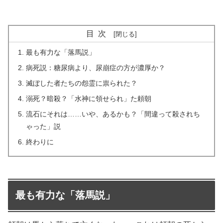
目次
最も有力な「落馬説」
病死説：糖尿病より、尿崩症の方が濃厚か？
滅ぼした者たちの怨霊に祟られた？
溺死？暗殺？「水神に領せられ」た頼朝
流石にそれは……いや、あるかも？「間違って殺されち
ゃった」説
終わりに
最も有力な「落馬説」