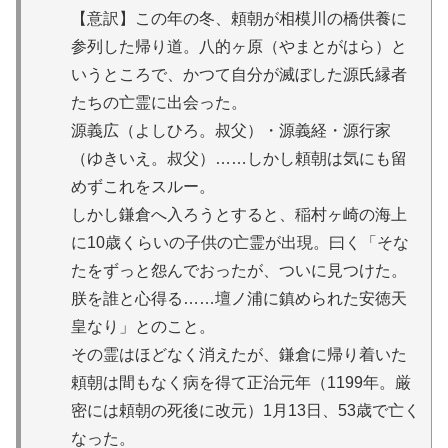
【意訳】この年の冬、頼朝が相模川の橋供養に
参列した帰り道。八的ヶ原（やまとがはら）と
いうところで、かつて自分が滅ぼした源氏縁者
たちの亡霊に出会った。
源義広（よしひろ。叔父）・源義経・源行家
（ゆきいえ。叔父）……しかし頼朝は気にも留
めずこれをスルー。
しかし鎌倉へ入ろうとすると、稲村ヶ崎の海上
に10歳くらいの子供の亡霊が出現。曰く「そな
たをずっと怨んでおったが、ついに見つけた。
朕を誰と心得る……壇ノ浦に鎮められた安徳天
皇なり」とのこと。
その霊はほどなく消えたが、鎌倉に帰り着いた
頼朝は間もなく病を得て正治元年（1199年。厳
密には頼朝の死後に改元）1月13日、53歳で亡く
なった。