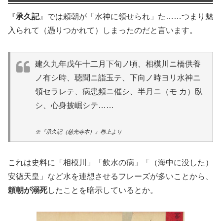
『
承久記
』では頼朝が「水神に領せられ」た……つまり魅
入られて（憑りつかれて）しまったのだと言います。
建久九年戊午十二月下旬ノ頃、相模川ニ橋供養
ノ有シ時、聴聞ニ詣玉テ、下向ノ時ヨリ水神ニ
領セラレテ、病患頻ニ催シ、半月ニ（モ カ）臥
シ、心身披崛シテ……
※『承久記（慈光寺本）』巻上より
これは史料に「相模川」「飲水の病」「（海中に没した）
安徳天皇」など水を連想させるフレーズが多いことから、
頼朝が溺死
したことを暗示しているとか。