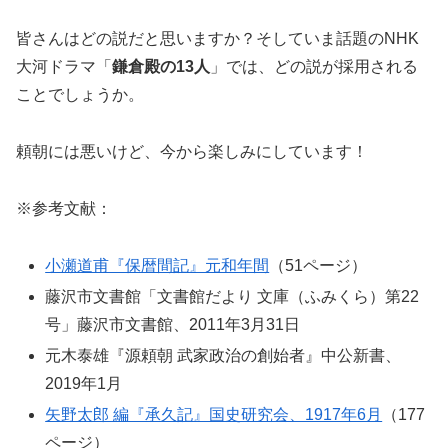
皆さんはどの説だと思いますか？そしていま話題のNHK
大河ドラマ「
鎌倉殿の13人
」では、どの説が採用される
ことでしょうか。
頼朝には悪いけど、今から楽しみにしています！
※参考文献：
小瀬道甫『保暦間記』元和年間
（51ページ）
藤沢市文書館「文書館だより 文庫（ふみくら）第22
号」藤沢市文書館、2011年3月31日
元木泰雄『源頼朝 武家政治の創始者』中公新書、
2019年1月
矢野太郎 編『承久記』国史研究会、1917年6月
（177
ページ）