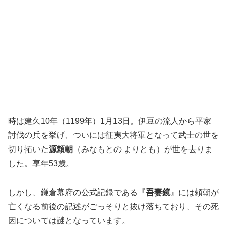
時は建久10年（1199年）1月13日。伊豆の流人から平家
討伐の兵を挙げ、ついには征夷大将軍となって武士の世を
切り拓いた
源頼朝
（みなもとの よりとも）が世を去りま
した。享年53歳。
しかし、鎌倉幕府の公式記録である『
吾妻鏡
』には頼朝が
亡くなる前後の記述がごっそりと抜け落ちており、その死
因については謎となっています。