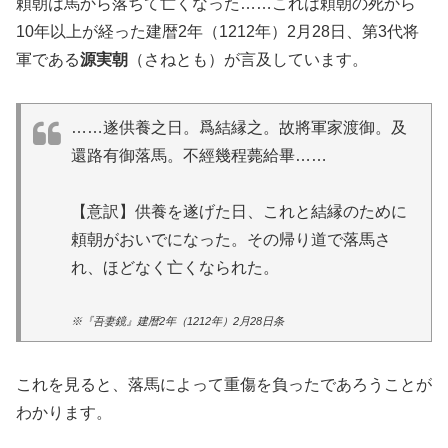
頼朝は馬から落ちて亡くなった……これは頼朝の死から
10年以上が経った建暦2年（1212年）2月28日、第3代将
軍である
源実朝
（さねとも）が言及しています。
……遂供養之日。爲結縁之。故將軍家渡御。及
還路有御落馬。不經幾程薨給畢……
【意訳】供養を遂げた日、これと結縁のために
頼朝がおいでになった。その帰り道で落馬さ
れ、ほどなく亡くなられた。
※『吾妻鏡』建暦2年（1212年）2月28日条
これを見ると、落馬によって重傷を負ったであろうことが
わかります。