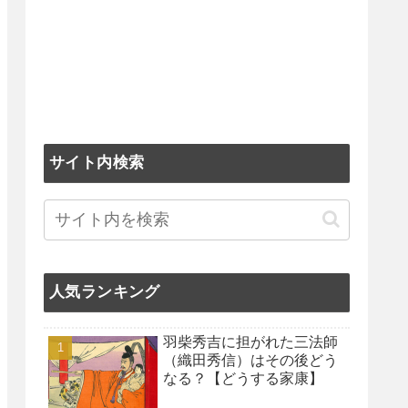
サイト内検索
人気ランキング
羽柴秀吉に担がれた三法師
（織田秀信）はその後どう
なる？【どうする家康】