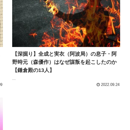
【深掘り】全成と実衣（阿波局）の息子・阿
野時元（森優作）はなぜ謀叛を起こしたのか
【鎌倉殿の13人】
...
09
2022.09.24