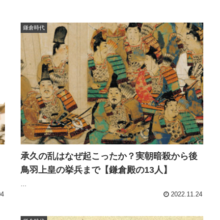
鎌倉時代
承久の乱はなぜ起こったか？実朝暗殺から後
鳥羽上皇の挙兵まで【鎌倉殿の13人】
...
04
2022.11.24