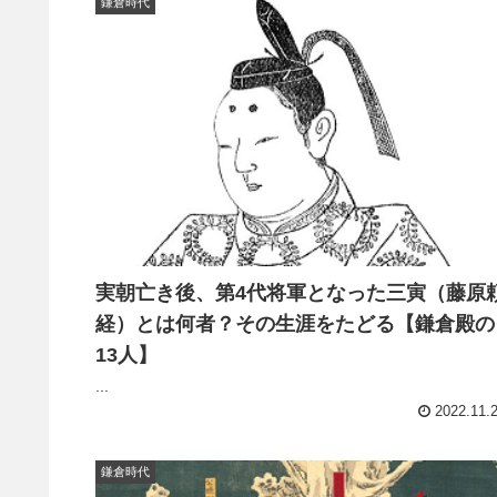
鎌倉時代
実朝亡き後、第4代将軍となった三寅（藤原
経）とは何者？その生涯をたどる【鎌倉殿の
13人】
...
2022.11.
鎌倉時代