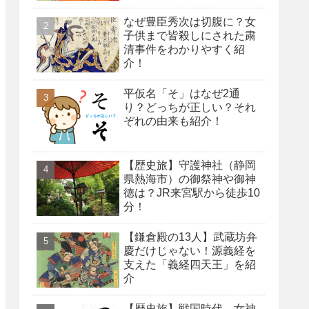
なぜ豊臣秀次は切腹に？女
子供まで皆殺しにされた粛
清事件をわかりやすく紹
介！
平仮名「そ」はなぜ2通
り？どっちが正しい？それ
ぞれの由来も紹介！
【歴史旅】守護神社（静岡
県熱海市）の御祭神や御神
徳は？JR来宮駅から徒歩10
分！
【鎌倉殿の13人】武蔵坊弁
慶だけじゃない！源義経を
支えた「義経四天王」を紹
介
【歴史旅】戦国時代、女神