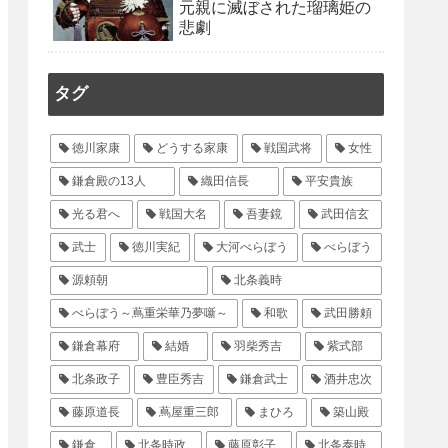
元親に滅ぼされた瑠璃姫の
悲劇
タグ
徳川家康
どうする家康
戦国武将
女性
鎌倉殿の13人
織田信長
平安貴族
光る君へ
戦国大名
吾妻鏡
武田信玄
武士
徳川実紀
大河べらぼう
べらぼう
源頼朝
北条義時
べらぼう～蔦重栄華乃夢噺～
和歌
武田勝頼
鎌倉幕府
結婚
羽柴秀吉
紫式部
北条政子
豊臣秀吉
鎌倉武士
酒井忠次
藤原道長
蔦屋重三郎
まひろ
築山殿
鎌倉
北条時政
藤原彰子
北条泰時