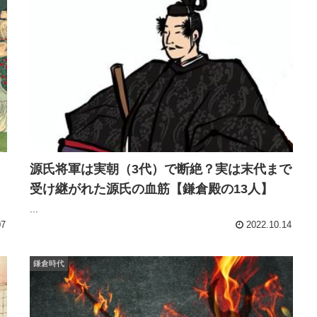
源氏将軍は実朝（3代）で断絶？実は末代まで
受け継がれた源氏の血筋【鎌倉殿の13人】
...
07
2022.10.14
鎌倉時代