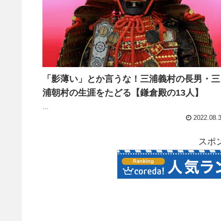
「影薄い」とか言うな！三浦義村の長男・三
浦朝村の生涯をたどる【鎌倉殿の13人】
...
2022.08.
スポ