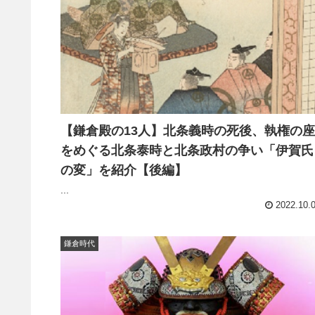
【鎌倉殿の13人】北条義時の死後、執権の座
をめぐる北条泰時と北条政村の争い「伊賀氏
の変」を紹介【後編】
...
2022.10.
鎌倉時代