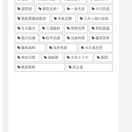
源実朝
豊臣兄弟！
一条天皇
今川氏真
寛政重脩諸家譜
本多忠勝
三方ヶ原の合戦
今川義元
三浦義村
明智光秀
和田義盛
徳川信康
松平信康
北条時房
藤原宣孝
藤原為時
浅井長政
大久保忠世
神奈川県
源頼家
大河ドラマ
葉隠
梶原景時
武士道