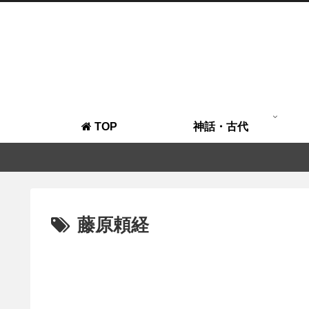
TOP
神話・古代
藤原頼経