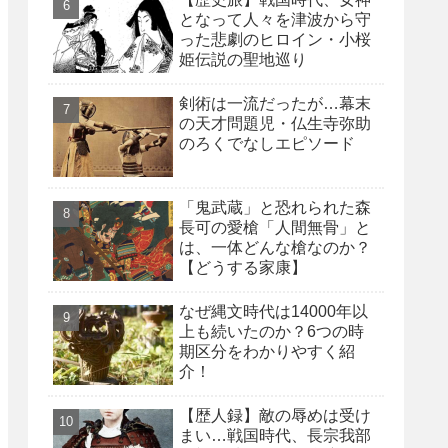
となって人々を津波から守
った悲劇のヒロイン・小桜
姫伝説の聖地巡り
剣術は一流だったが…幕末
の天才問題児・仏生寺弥助
のろくでなしエピソード
「鬼武蔵」と恐れられた森
長可の愛槍「人間無骨」と
は、一体どんな槍なのか？
【どうする家康】
なぜ縄文時代は14000年以
上も続いたのか？6つの時
期区分をわかりやすく紹
介！
【歴人録】敵の辱めは受け
まい…戦国時代、長宗我部