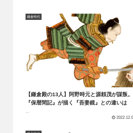
鎌倉時代
【鎌倉殿の13人】阿野時元と源頼茂が謀叛。
『保暦間記』が描く『吾妻鏡』との違いは
...
2022.12.