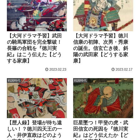
【大河ドラマ予習】武田
【大河ドラマ予習】徳川
の騎馬軍団を完全撃破！
信康の初陣、次男・秀康
長篠の合戦を『徳川実
の誕生。信玄亡き後、斜
紀』はこう伝えた【どう
陽の武田家【どうする家
する家康】
康】
2023.02.23
2023.02.17
戦国時代
戦国時代
【歴人録】登場が待ち遠
巨星墜つ！甲斐の虎・武
しい！？徳川四天王の一
田信玄の死因を『徳川実
人・井伊直政はどのよう
紀』はどう伝えたか【ど