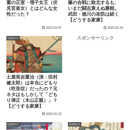
重の正室・増子女王（伏
篠の合戦に敗北するも、
見宮皇女）とはどんな女
いまだ闘志衰えぬ勝頼。
性だった？
武田・徳川の攻防は続く
【どうする家康】
2023.03.07
2023.02.24
スポンサーリンク
戦国時代
土屋長吉重治（演：田村
健太郎）は本当にどもり
（吃音症）だったの？元
ネタはもしかして「ども
り弾正（木山正親）」？
【どうする家康】
2023.02.23
戦国時代
戦国時代