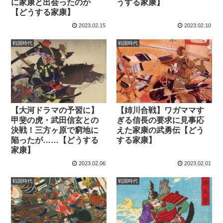
に家康と出会ったのか
うする家康】
【どうする家康】
2023.02.15
2023.02.10
戦国時代
戦国時代
【大河ドラマの予習に】
【姉川合戦】ワガママす
甲斐の虎・武田信玄との
ぎる信長の要求に見事応
決戦！三方ヶ原で窮地に
えた家康の武勇伝【どう
陥ったが……【どうする
する家康】
家康】
2023.02.06
2023.02.01
戦国時代
戦国時代