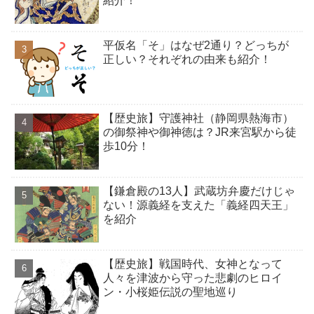
紹介！
平仮名「そ」はなぜ2通り？どっちが
正しい？それぞれの由来も紹介！
【歴史旅】守護神社（静岡県熱海市）
の御祭神や御神徳は？JR来宮駅から徒
歩10分！
【鎌倉殿の13人】武蔵坊弁慶だけじゃ
ない！源義経を支えた「義経四天王」
を紹介
【歴史旅】戦国時代、女神となって
人々を津波から守った悲劇のヒロイ
ン・小桜姫伝説の聖地巡り