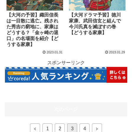
【大河の予習】織田信長
【大河ドラマ予習】徳川
は一目散に逃亡。残され
家康、武田信玄と組んで
た秀吉の窮地に、家康は
今川氏真を滅ぼすの巻
どうする？「金ヶ崎の退
【どうする家康】
口」の名場面を紹介【ど
うする家康】
2023.01.31
2023.01.29
スポンサーリンク
次のページ
1
2
3
4