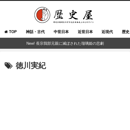
TOP
神話・古代
中世日本
近世日本
近現代
歴史
New! 長宗我部元親に滅ぼされた瑠璃姫の悲劇
徳川実紀