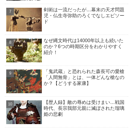
剣術は一流だったが…幕末の天才問題
児・仏生寺弥助のろくでなしエピソー
ド
なぜ縄文時代は14000年以上も続いた
のか？6つの時期区分をわかりやすく
紹介！
「鬼武蔵」と恐れられた森長可の愛槍
「人間無骨」とは、一体どんな槍なの
か？【どうする家康】
【歴人録】敵の辱めは受けまい…戦国
時代、長宗我部元親に滅ぼされた瑠璃
姫の悲劇