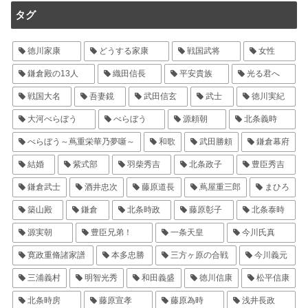
タグ
徳川家康
どうする家康
戦国武将
女性
鎌倉殿の13人
織田信長
平安貴族
光る君へ
戦国大名
吾妻鏡
武田信玄
武士
徳川実紀
大河べらぼう
べらぼう
源頼朝
北条義時
べらぼう～蔦重栄華乃夢噺～
和歌
武田勝頼
鎌倉幕府
結婚
紫式部
羽柴秀吉
北条政子
豊臣秀吉
鎌倉武士
酒井忠次
藤原道長
蔦屋重三郎
まひろ
築山殿
鎌倉
北条時政
藤原彰子
北条泰時
源実朝
豊臣兄弟！
一条天皇
今川氏真
寛政重脩諸家譜
本多忠勝
三方ヶ原の合戦
今川義元
三浦義村
明智光秀
和田義盛
徳川信康
松平信康
北条時房
藤原宣孝
藤原為時
浅井長政